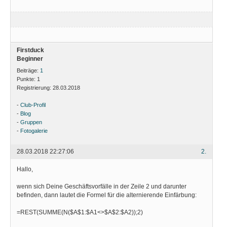
Firstduck
Beginner
Beiträge:
1
Punkte:
1
Registrierung:
28.03.2018
-
Club-Profil
-
Blog
-
Gruppen
-
Fotogalerie
28.03.2018 22:27:06
2.
Hallo,
wenn sich Deine Geschäftsvorfälle in der Zeile 2 und darunter
befinden, dann lautet die Formel für die alternierende Einfärbung:
=REST(SUMME(N($A$1:$A1<>$A$2:$A2));2)