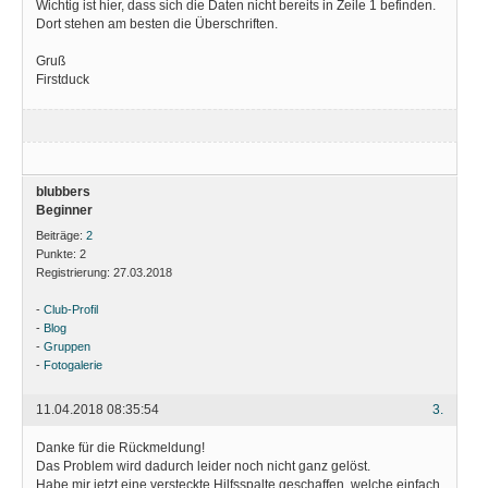
Wichtig ist hier, dass sich die Daten nicht bereits in Zeile 1 befinden.
Dort stehen am besten die Überschriften.
Gruß
Firstduck
blubbers
Beginner
Beiträge:
2
Punkte:
2
Registrierung:
27.03.2018
-
Club-Profil
-
Blog
-
Gruppen
-
Fotogalerie
11.04.2018 08:35:54
3.
Danke für die Rückmeldung!
Das Problem wird dadurch leider noch nicht ganz gelöst.
Habe mir jetzt eine versteckte Hilfsspalte geschaffen, welche einfach