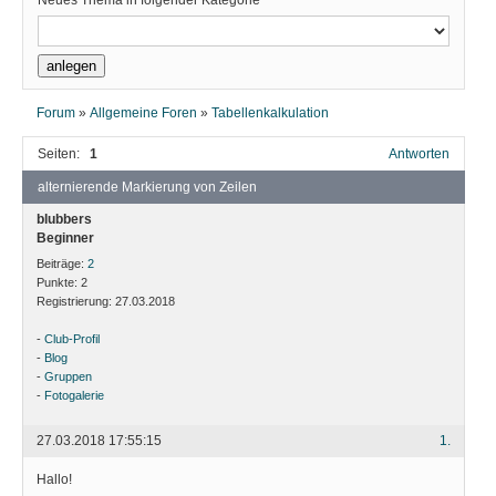
Neues Thema in folgender Kategorie
Forum
»
Allgemeine Foren
»
Tabellenkalkulation
Seiten:
1
Antworten
alternierende Markierung von Zeilen
blubbers
Beginner
Beiträge:
2
Punkte:
2
Registrierung:
27.03.2018
-
Club-Profil
-
Blog
-
Gruppen
-
Fotogalerie
27.03.2018 17:55:15
1.
Hallo!