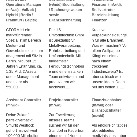
Operations Manager
(w/m/d) Buchhaltung
Finanzen (m/w/d),
(m/w/d) - Vollzeit |
/ Rechnungswesen
Stellvertreter
Hybrid | Berlin /
sowie
Bereichsleitung
Frankfurt / Leipzig
Bilanzbuchhaltung
Finanzen
GFORM ist ein
Die HS
Kreative
marktführender
Umformtechnik GmbH
Verpackungslösunge
Spezialist im Bereich
ist Spezialist für
n für alle Branchen.
Mieter- und
Metallverarbeitung,
Was wir machen? Vor
Gewerbeimmobilienm
Rohrbearbeitung und
allem Wellpappe.
anagement mit Sitz in
Umformtechnik. Mit
Klingt erst einmal
Berlin. Mit über 15
modernster
nach einem
Jahren Erfahrung, ca.
Fertigungstechnologi
trockenen
1,35 Mrd. € Assets
e und einem starken
Industriezweig? Ist
under Management
Team entwickeln und
aber so frisch wie
und mehr als
produzieren wir
unsere Ideen. Denn
550.00......
hochwerti......
bei uns treffen 1......
Assistant Controller
Projektcontroller
Finanzbuchhalter
(m/w/d)
(m/w/d)
(m/w/d) oder
Bilanzbuchhalter
Deine Zukunft –
Zur Erweiterung
(m/w/d)
perfekt verpackt.
unseres Teams
Smurfit Westrock
suchen wir für den
Als erfolgreich tätiges,
gehört mit weltweit
Standort in Paderborn
akkreditiertes
100.000 Mitarbeiter­
einen qualifizierten
medizinisches Labor