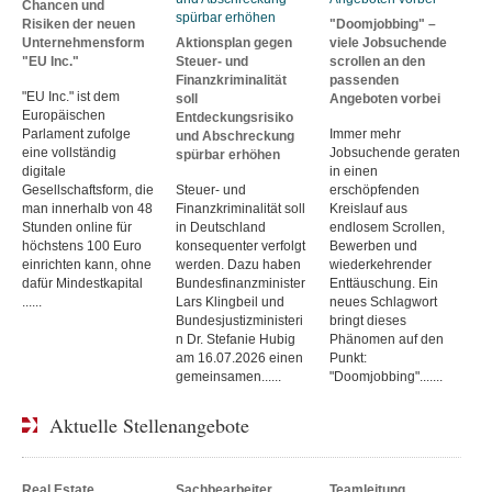
Chancen und
Risiken der neuen
"Doomjobbing" –
Unternehmensform
Aktionsplan gegen
viele Jobsuchende
"EU Inc."
Steuer- und
scrollen an den
Finanzkriminalität
passenden
"EU Inc." ist dem
soll
Angeboten vorbei
Europäischen
Entdeckungsrisiko
Parlament zufolge
Immer mehr
und Abschreckung
eine vollständig
Jobsuchende geraten
spürbar erhöhen
digitale
in einen
Gesellschaftsform, die
Steuer- und
erschöpfenden
man innerhalb von 48
Finanzkriminalität soll
Kreislauf aus
Stunden online für
in Deutschland
endlosem Scrollen,
höchstens 100 Euro
konsequenter verfolgt
Bewerben und
einrichten kann, ohne
werden. Dazu haben
wiederkehrender
dafür Mindestkapital
Bundesfinanzminister
Enttäuschung. Ein
......
Lars Klingbeil und
neues Schlagwort
Bundesjustizministeri
bringt dieses
n Dr. Stefanie Hubig
Phänomen auf den
am 16.07.2026 einen
Punkt:
gemeinsamen......
"Doomjobbing".......
Aktuelle Stellenangebote
Real Estate
Sachbearbeiter
Teamleitung