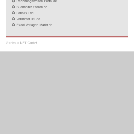
Rechnungswesen-Portal.de
Buchhalter-Stellen.de
Lohn1x1.de
Vermieter1x1.de
Excel-Vorlagen-Markt.de
© reimus.NET GmbH