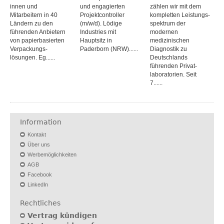
innen und
und engagierten
zählen wir mit dem
Mitarbeitern in 40
Projektcontroller
kompletten Leistungs­
Ländern zu den
(m/w/d). Lödige
spektrum der
führenden Anbietern
Industries mit
modernen
von papier­basierten
Hauptsitz in
medizinischen
Verpackungs­
Paderborn (NRW)......
Diagnostik zu
lösungen. Eg......
Deutschlands
führenden Privat­
laboratorien. Seit
7......
Information
Kontakt
Über uns
Werbemöglichkeiten
AGB
Facebook
LinkedIn
Rechtliches
Vertrag kündigen