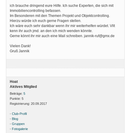
ich brauche dringend eure Hilfe. Ich suche Experten, die sich mit
Immobiliencontrolling befassen.
Im Besonderen mit den Themen Projekt und Objektcontrolling.
Hierzu würde ich euch gerne Fragen stellen.
Ich wäre euch sehr dankbar wenn ihr mir weiterhelfen würdet. Vllt
kenn ihr auch jmd. an den ich mich wenden könnte.
Gerne könnt ihr mir auch eine Mail schreiben.
jannik-ruf@gmx.de
Vielen Dank!
Gruß Jannik
Hoat
Aktives Mitglied
Beiträge:
5
Punkte:
5
Registrierung:
20.09.2017
-
Club-Profil
-
Blog
-
Gruppen
-
Fotogalerie