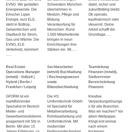
EVNG. Wir gestalten
Schwestern München
stabil, sicher und
Energiewende. Die
übernehmen in
zukunftsfähig bleibt.
Emscher Lippe
Medizin, Pflege und
Ob operativ,
Energie, kurz ELE,
Bildung
kaufmännisch oder
steht in Bottrop,
Verantwortung für
steuernd: Deine
Gelsenkirchen und
Menschen. Rund
Arbeit schafft die
Gladbeck für Strom,
1.000 Mitarbeitende
Grundlage......
Gas und Wärme. Die
bringen in neun
EVNG, ELE
Einrichtungen ihre
Verteilnetz, kümmert
Stärken ein. Wi......
......
Real Estate
Sachbearbeiter
Teamleitung
Operations Manager
(w/m/d) Buchhaltung
Finanzen (m/w/d),
(m/w/d) - Vollzeit |
/ Rechnungswesen
Stellvertreter
Hybrid | Berlin /
sowie
Bereichsleitung
Frankfurt / Leipzig
Bilanzbuchhaltung
Finanzen
GFORM ist ein
Die HS
Kreative
marktführender
Umformtechnik GmbH
Verpackungslösunge
Spezialist im Bereich
ist Spezialist für
n für alle Branchen.
Mieter- und
Metallverarbeitung,
Was wir machen? Vor
Gewerbeimmobilienm
Rohrbearbeitung und
allem Wellpappe.
anagement mit Sitz in
Umformtechnik. Mit
Klingt erst einmal
Berlin. Mit über 15
modernster
nach einem
Jahren Erfahrung, ca.
Fertigungstechnologi
trockenen