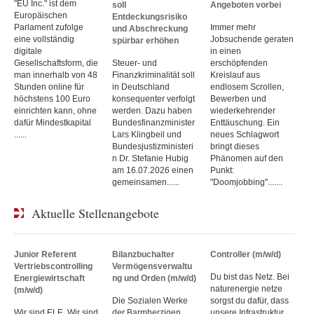
"EU Inc." ist dem
soll
Angeboten vorbei
Europäischen
Entdeckungsrisiko
Parlament zufolge
Immer mehr
und Abschreckung
eine vollständig
Jobsuchende geraten
spürbar erhöhen
digitale
in einen
Gesellschaftsform, die
Steuer- und
erschöpfenden
man innerhalb von 48
Finanzkriminalität soll
Kreislauf aus
Stunden online für
in Deutschland
endlosem Scrollen,
höchstens 100 Euro
konsequenter verfolgt
Bewerben und
einrichten kann, ohne
werden. Dazu haben
wiederkehrender
dafür Mindestkapital
Bundesfinanzminister
Enttäuschung. Ein
......
Lars Klingbeil und
neues Schlagwort
Bundesjustizministeri
bringt dieses
n Dr. Stefanie Hubig
Phänomen auf den
am 16.07.2026 einen
Punkt:
gemeinsamen......
"Doomjobbing".......
Aktuelle Stellenangebote
Junior Referent
Bilanzbuchalter
Controller (m/w/d)
Vertriebscontrolling
Vermögensverwaltu
Du bist das Netz. Bei
Energiewirtschaft
ng und Orden (m/w/d)
naturenergie netze
(m/w/d)
Die Sozialen Werke
sorgst du dafür, dass
Wir sind ELE. Wir sind
der Barmherzigen
unsere Infrastruktur