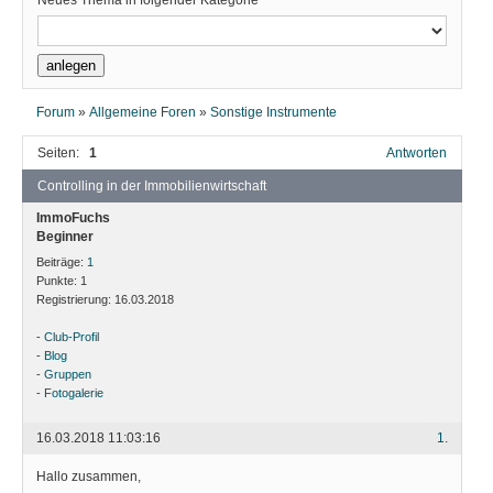
Neues Thema in folgender Kategorie
Forum
»
Allgemeine Foren
»
Sonstige Instrumente
Seiten:
1
Antworten
Controlling in der Immobilienwirtschaft
ImmoFuchs
Beginner
Beiträge:
1
Punkte:
1
Registrierung:
16.03.2018
-
Club-Profil
-
Blog
-
Gruppen
-
Fotogalerie
16.03.2018 11:03:16
1.
Hallo zusammen,