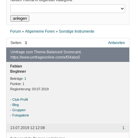
Neues Thema in folgender Kategorie
Forum
»
Allgemeine Foren
»
Sonstige Instrumente
Seiten:
1
Antworten
Umfrage zum Thema Balanced Scorecard,
https://www.umfrageonline.com/s/f34aba5
Fabian
Beginner
Beiträge:
1
Punkte:
1
Registrierung:
03.07.2019
-
Club-Profil
-
Blog
-
Gruppen
-
Fotogalerie
13.07.2019 12:12:08
1.