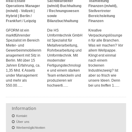
Real Estate
Sachbearbeiter
Teamleitung
Operations Manager
(w/m/d) Buchhaltung
Finanzen (m/w/d),
(m/w/d) - Vollzeit |
/ Rechnungswesen
Stellvertreter
Hybrid | Berlin /
sowie
Bereichsleitung
Frankfurt / Leipzig
Bilanzbuchhaltung
Finanzen
GFORM ist ein
Die HS
Kreative
marktführender
Umformtechnik GmbH
Verpackungslösunge
Spezialist im Bereich
ist Spezialist für
n für alle Branchen.
Mieter- und
Metallverarbeitung,
Was wir machen? Vor
Gewerbeimmobilienm
Rohrbearbeitung und
allem Wellpappe.
anagement mit Sitz in
Umformtechnik. Mit
Klingt erst einmal
Berlin. Mit über 15
modernster
nach einem
Jahren Erfahrung, ca.
Fertigungstechnologi
trockenen
1,35 Mrd. € Assets
e und einem starken
Industriezweig? Ist
under Management
Team entwickeln und
aber so frisch wie
und mehr als
produzieren wir
unsere Ideen. Denn
550.00......
hochwerti......
bei uns treffen 1......
Information
Kontakt
Über uns
Werbemöglichkeiten