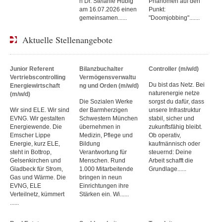
n Dr. Stefanie Hubig
Phänomen auf den
am 16.07.2026 einen
Punkt:
gemeinsamen......
"Doomjobbing".......
Aktuelle Stellenangebote
Junior Referent
Bilanzbuchalter
Controller (m/w/d)
Vertriebscontrolling
Vermögensverwaltu
Du bist das Netz. Bei
Energiewirtschaft
ng und Orden (m/w/d)
naturenergie netze
(m/w/d)
Die Sozialen Werke
sorgst du dafür, dass
Wir sind ELE. Wir sind
der Barmherzigen
unsere Infrastruktur
EVNG. Wir gestalten
Schwestern München
stabil, sicher und
Energiewende. Die
übernehmen in
zukunftsfähig bleibt.
Emscher Lippe
Medizin, Pflege und
Ob operativ,
Energie, kurz ELE,
Bildung
kaufmännisch oder
steht in Bottrop,
Verantwortung für
steuernd: Deine
Gelsenkirchen und
Menschen. Rund
Arbeit schafft die
Gladbeck für Strom,
1.000 Mitarbeitende
Grundlage......
Gas und Wärme. Die
bringen in neun
EVNG, ELE
Einrichtungen ihre
Verteilnetz, kümmert
Stärken ein. Wi......
......