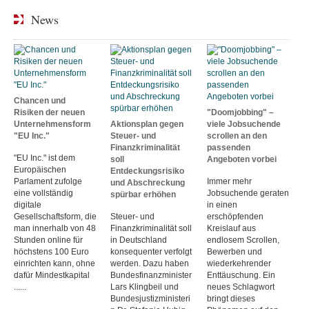
News
Chancen und
Risiken der neuen
"Doomjobbing" –
Unternehmensform
Aktionsplan gegen
viele Jobsuchende
"EU Inc."
Steuer- und
scrollen an den
Finanzkriminalität
passenden
"EU Inc." ist dem
soll
Angeboten vorbei
Europäischen
Entdeckungsrisiko
Parlament zufolge
Immer mehr
und Abschreckung
eine vollständig
Jobsuchende geraten
spürbar erhöhen
digitale
in einen
Gesellschaftsform, die
Steuer- und
erschöpfenden
man innerhalb von 48
Finanzkriminalität soll
Kreislauf aus
Stunden online für
in Deutschland
endlosem Scrollen,
höchstens 100 Euro
konsequenter verfolgt
Bewerben und
einrichten kann, ohne
werden. Dazu haben
wiederkehrender
dafür Mindestkapital
Bundesfinanzminister
Enttäuschung. Ein
......
Lars Klingbeil und
neues Schlagwort
Bundesjustizministeri
bringt dieses