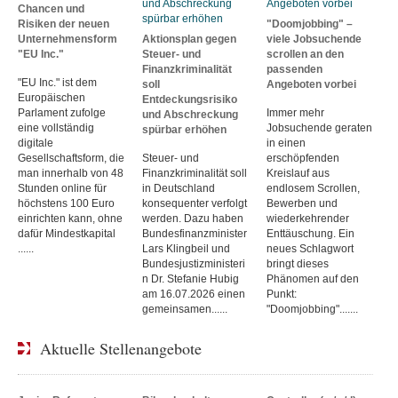
Chancen und
Risiken der neuen
"Doomjobbing" –
Unternehmensform
Aktionsplan gegen
viele Jobsuchende
"EU Inc."
Steuer- und
scrollen an den
Finanzkriminalität
passenden
"EU Inc." ist dem
soll
Angeboten vorbei
Europäischen
Entdeckungsrisiko
Parlament zufolge
Immer mehr
und Abschreckung
eine vollständig
Jobsuchende geraten
spürbar erhöhen
digitale
in einen
Gesellschaftsform, die
Steuer- und
erschöpfenden
man innerhalb von 48
Finanzkriminalität soll
Kreislauf aus
Stunden online für
in Deutschland
endlosem Scrollen,
höchstens 100 Euro
konsequenter verfolgt
Bewerben und
einrichten kann, ohne
werden. Dazu haben
wiederkehrender
dafür Mindestkapital
Bundesfinanzminister
Enttäuschung. Ein
......
Lars Klingbeil und
neues Schlagwort
Bundesjustizministeri
bringt dieses
n Dr. Stefanie Hubig
Phänomen auf den
am 16.07.2026 einen
Punkt:
gemeinsamen......
"Doomjobbing".......
Aktuelle Stellenangebote