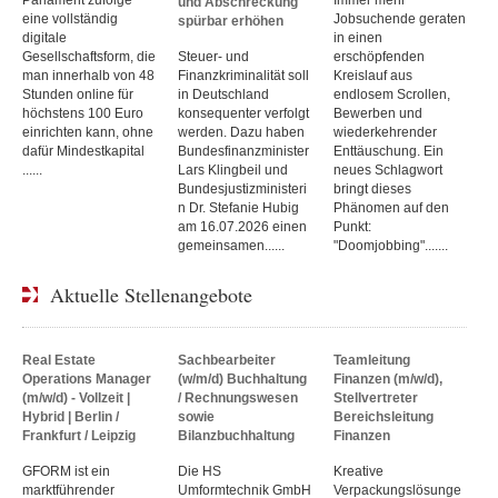
und Abschreckung
eine vollständig
Jobsuchende geraten
spürbar erhöhen
digitale
in einen
Gesellschaftsform, die
Steuer- und
erschöpfenden
man innerhalb von 48
Finanzkriminalität soll
Kreislauf aus
Stunden online für
in Deutschland
endlosem Scrollen,
höchstens 100 Euro
konsequenter verfolgt
Bewerben und
einrichten kann, ohne
werden. Dazu haben
wiederkehrender
dafür Mindestkapital
Bundesfinanzminister
Enttäuschung. Ein
......
Lars Klingbeil und
neues Schlagwort
Bundesjustizministeri
bringt dieses
n Dr. Stefanie Hubig
Phänomen auf den
am 16.07.2026 einen
Punkt:
gemeinsamen......
"Doomjobbing".......
Aktuelle Stellenangebote
Real Estate
Sachbearbeiter
Teamleitung
Operations Manager
(w/m/d) Buchhaltung
Finanzen (m/w/d),
(m/w/d) - Vollzeit |
/ Rechnungswesen
Stellvertreter
Hybrid | Berlin /
sowie
Bereichsleitung
Frankfurt / Leipzig
Bilanzbuchhaltung
Finanzen
GFORM ist ein
Die HS
Kreative
marktführender
Umformtechnik GmbH
Verpackungslösunge