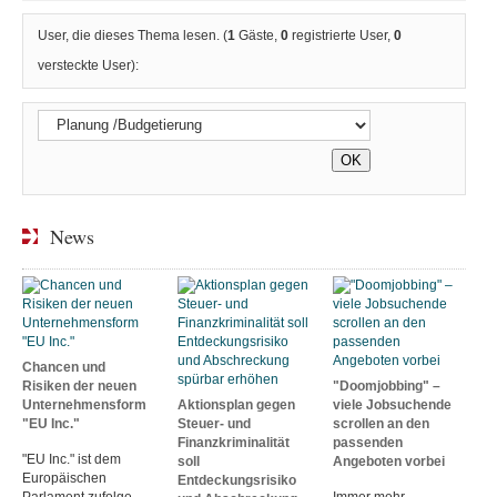
User, die dieses Thema lesen. (
1
Gäste,
0
registrierte User,
0
versteckte User):
News
Chancen und
Risiken der neuen
"Doomjobbing" –
Unternehmensform
Aktionsplan gegen
viele Jobsuchende
"EU Inc."
Steuer- und
scrollen an den
Finanzkriminalität
passenden
"EU Inc." ist dem
soll
Angeboten vorbei
Europäischen
Entdeckungsrisiko
Parlament zufolge
Immer mehr