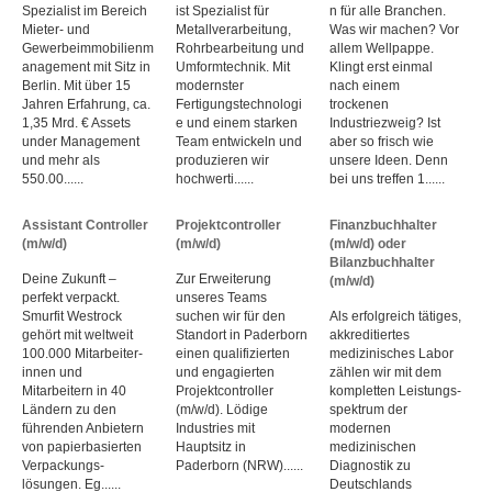
Spezialist im Bereich
ist Spezialist für
n für alle Branchen.
Mieter- und
Metallverarbeitung,
Was wir machen? Vor
Gewerbeimmobilienm
Rohrbearbeitung und
allem Wellpappe.
anagement mit Sitz in
Umformtechnik. Mit
Klingt erst einmal
Berlin. Mit über 15
modernster
nach einem
Jahren Erfahrung, ca.
Fertigungstechnologi
trockenen
1,35 Mrd. € Assets
e und einem starken
Industriezweig? Ist
under Management
Team entwickeln und
aber so frisch wie
und mehr als
produzieren wir
unsere Ideen. Denn
550.00......
hochwerti......
bei uns treffen 1......
Assistant Controller
Projektcontroller
Finanzbuchhalter
(m/w/d)
(m/w/d)
(m/w/d) oder
Bilanzbuchhalter
Deine Zukunft –
Zur Erweiterung
(m/w/d)
perfekt verpackt.
unseres Teams
Smurfit Westrock
suchen wir für den
Als erfolgreich tätiges,
gehört mit weltweit
Standort in Paderborn
akkreditiertes
100.000 Mitarbeiter­
einen qualifizierten
medizinisches Labor
innen und
und engagierten
zählen wir mit dem
Mitarbeitern in 40
Projektcontroller
kompletten Leistungs­
Ländern zu den
(m/w/d). Lödige
spektrum der
führenden Anbietern
Industries mit
modernen
von papier­basierten
Hauptsitz in
medizinischen
Verpackungs­
Paderborn (NRW)......
Diagnostik zu
lösungen. Eg......
Deutschlands