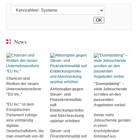
News
Chancen und
Risiken der neuen
"Doomjobbing" –
Unternehmensform
Aktionsplan gegen
viele Jobsuchende
"EU Inc."
Steuer- und
scrollen an den
Finanzkriminalität
passenden
"EU Inc." ist dem
soll
Angeboten vorbei
Europäischen
Entdeckungsrisiko
Parlament zufolge
Immer mehr
und Abschreckung
eine vollständig
Jobsuchende geraten
spürbar erhöhen
digitale
in einen
Gesellschaftsform, die
Steuer- und
erschöpfenden
man innerhalb von 48
Finanzkriminalität soll
Kreislauf aus