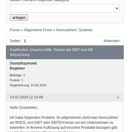
Neues Thema in folgender Kategorie
Forum
»
Allgemeine Foren
»
Kennzahlen/- Systeme
Seiten:
1
Antworten
Kopfknoten, brauche Hilfe, Tücken der EBIT und DB
Betrachtung
StantzRaymond
Beginner
Beiträge:
1
Punkte:
1
Registrierung:
14.02.2024
14.02.2024 12:14:49
1.
Hallo Zusammen,
ich habe folgendes Problem. Im allgemeinen zieht man Kennzahlen
wir ROCE, und EBIT oder EBITDA heran um ein Unternehmen zu
bewerten. In feinerer Auflösung auf einzelne Produkte bezogen gibt