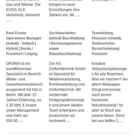
Gas und Wärme. Die
bringen in neun
EVNG, ELE
Einrichtungen ihre
Verteilnetz, kümmert
Stärken ein. Wi......
......
Real Estate
Sachbearbeiter
Teamleitung
Operations Manager
(w/m/d) Buchhaltung
Finanzen (m/w/d),
(m/w/d) - Vollzeit |
/ Rechnungswesen
Stellvertreter
Hybrid | Berlin /
sowie
Bereichsleitung
Frankfurt / Leipzig
Bilanzbuchhaltung
Finanzen
GFORM ist ein
Die HS
Kreative
marktführender
Umformtechnik GmbH
Verpackungslösunge
Spezialist im Bereich
ist Spezialist für
n für alle Branchen.
Mieter- und
Metallverarbeitung,
Was wir machen? Vor
Gewerbeimmobilienm
Rohrbearbeitung und
allem Wellpappe.
anagement mit Sitz in
Umformtechnik. Mit
Klingt erst einmal
Berlin. Mit über 15
modernster
nach einem
Jahren Erfahrung, ca.
Fertigungstechnologi
trockenen
1,35 Mrd. € Assets
e und einem starken
Industriezweig? Ist
under Management
Team entwickeln und
aber so frisch wie
und mehr als
produzieren wir
unsere Ideen. Denn
550.00......
hochwerti......
bei uns treffen 1......