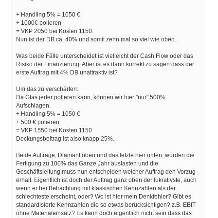
+ Handling 5% = 1050 €
+ 1000€ polieren
= VKP 2050 bei Kosten 1150.
Nun ist der DB ca. 40% und somit zehn mal so viel wie oben.
Was beide Fälle unterscheidet ist vielleicht der Cash Flow oder das
Risiko der Finanzierung. Aber ist es dann korrekt zu sagen dass der
erste Auftrag mit 4% DB unattraktiv ist?
Um das zu verschärfen:
Da Glas jeder polieren kann, können wir hier "nur" 500%
Aufschlagen.
+ Handling 5% = 1050 €
+ 500 € polieren
= VKP 1550 bei Kosten 1150
Deckungsbeitrag ist also knapp 25%.
Beide Aufträge, Diamant oben und das letzte hier unten, würden die
Fertigung zu 100% das Ganze Jahr auslasten und die
Geschäftsleitung muss nun entscheiden welcher Auftrag den Vorzug
erhält. Eigentlich ist doch der Auftrag ganz oben der lukrativste, auch
wenn er bei Betrachtung mit klassischen Kennzahlen als der
schlechteste erscheint, oder? Wo ist hier mein Denkfehler? Gibt es
standardisierte Kennzahlen die so etwas berücksichtigen? z.B. EBIT
ohne Materialeinsatz? Es kann doch eigentlich nicht sein dass das