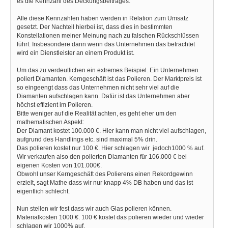
es die Kennzahl des Deckungsbeitrages.
Alle diese Kennzahlen haben werden in Relation zum Umsatz
gesetzt. Der Nachteil hierbei ist, dass dies in bestimmten
Konstellationen meiner Meinung nach zu falschen Rückschlüssen
führt. Insbesondere dann wenn das Unternehmen das betrachtet
wird ein Dienstleister an einem Produkt ist.
Um das zu verdeutlichen ein extremes Beispiel. Ein Unternehmen
poliert Diamanten. Kerngeschäft ist das Polieren. Der Marktpreis ist
so eingeengt dass das Unternehmen nicht sehr viel auf die
Diamanten aufschlagen kann. Dafür ist das Unternehmen aber
höchst effizient im Polieren.
Bitte weniger auf die Realität achten, es geht eher um den
mathematischen Aspekt:
Der Diamant kostet 100.000 €. Hier kann man nicht viel aufschlagen,
aufgrund des Handlings etc. sind maximal 5% drin.
Das polieren kostet nur 100 €. Hier schlagen wir jedoch1000 % auf.
Wir verkaufen also den polierten Diamanten für 106.000 € bei
eigenen Kosten von 101.000€.
Obwohl unser Kerngeschäft des Polierens einen Rekordgewinn
erzielt, sagt Mathe dass wir nur knapp 4% DB haben und das ist
eigentlich schlecht.
Nun stellen wir fest dass wir auch Glas polieren können.
Materialkosten 1000 €. 100 € kostet das polieren wieder und wieder
schlagen wir 1000% auf.