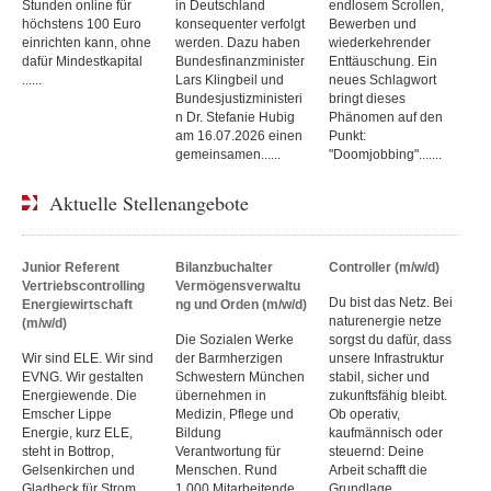
Stunden online für
in Deutschland
endlosem Scrollen,
höchstens 100 Euro
konsequenter verfolgt
Bewerben und
einrichten kann, ohne
werden. Dazu haben
wiederkehrender
dafür Mindestkapital
Bundesfinanzminister
Enttäuschung. Ein
......
Lars Klingbeil und
neues Schlagwort
Bundesjustizministeri
bringt dieses
n Dr. Stefanie Hubig
Phänomen auf den
am 16.07.2026 einen
Punkt:
gemeinsamen......
"Doomjobbing".......
Aktuelle Stellenangebote
Junior Referent
Bilanzbuchalter
Controller (m/w/d)
Vertriebscontrolling
Vermögensverwaltu
Du bist das Netz. Bei
Energiewirtschaft
ng und Orden (m/w/d)
naturenergie netze
(m/w/d)
Die Sozialen Werke
sorgst du dafür, dass
Wir sind ELE. Wir sind
der Barmherzigen
unsere Infrastruktur
EVNG. Wir gestalten
Schwestern München
stabil, sicher und
Energiewende. Die
übernehmen in
zukunftsfähig bleibt.
Emscher Lippe
Medizin, Pflege und
Ob operativ,
Energie, kurz ELE,
Bildung
kaufmännisch oder
steht in Bottrop,
Verantwortung für
steuernd: Deine
Gelsenkirchen und
Menschen. Rund
Arbeit schafft die
Gladbeck für Strom,
1.000 Mitarbeitende
Grundlage......