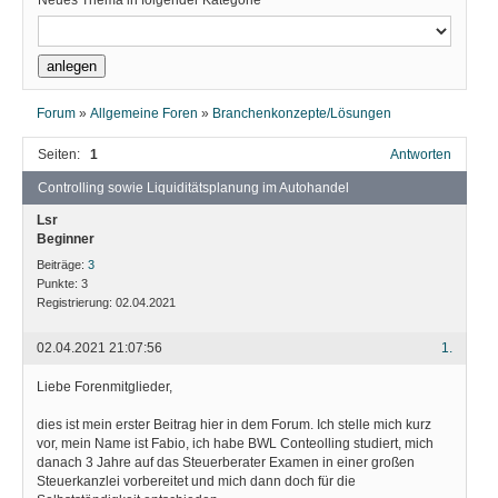
Neues Thema in folgender Kategorie
Forum
»
Allgemeine Foren
»
Branchenkonzepte/Lösungen
Seiten:
1
Antworten
Controlling sowie Liquiditätsplanung im Autohandel
Lsr
Beginner
Beiträge:
3
Punkte:
3
Registrierung:
02.04.2021
02.04.2021 21:07:56
1.
Liebe Forenmitglieder,
dies ist mein erster Beitrag hier in dem Forum. Ich stelle mich kurz
vor, mein Name ist Fabio, ich habe BWL Conteolling studiert, mich
danach 3 Jahre auf das Steuerberater Examen in einer großen
Steuerkanzlei vorbereitet und mich dann doch für die