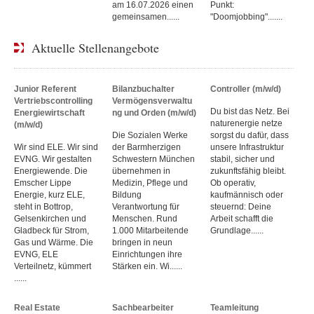
am 16.07.2026 einen
Punkt:
gemeinsamen......
"Doomjobbing".......
Aktuelle Stellenangebote
Junior Referent
Bilanzbuchalter
Controller (m/w/d)
Vertriebscontrolling
Vermögensverwaltu
Du bist das Netz. Bei
Energiewirtschaft
ng und Orden (m/w/d)
naturenergie netze
(m/w/d)
Die Sozialen Werke
sorgst du dafür, dass
Wir sind ELE. Wir sind
der Barmherzigen
unsere Infrastruktur
EVNG. Wir gestalten
Schwestern München
stabil, sicher und
Energiewende. Die
übernehmen in
zukunftsfähig bleibt.
Emscher Lippe
Medizin, Pflege und
Ob operativ,
Energie, kurz ELE,
Bildung
kaufmännisch oder
steht in Bottrop,
Verantwortung für
steuernd: Deine
Gelsenkirchen und
Menschen. Rund
Arbeit schafft die
Gladbeck für Strom,
1.000 Mitarbeitende
Grundlage......
Gas und Wärme. Die
bringen in neun
EVNG, ELE
Einrichtungen ihre
Verteilnetz, kümmert
Stärken ein. Wi......
......
Real Estate
Sachbearbeiter
Teamleitung