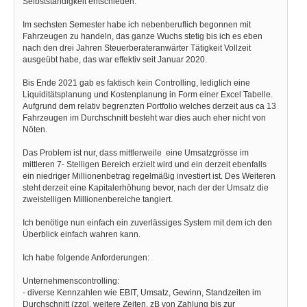
Selbstständigkeit entschieden.
Im sechsten Semester habe ich nebenberuflich begonnen mit
Fahrzeugen zu handeln, das ganze Wuchs stetig bis ich es eben
nach den drei Jahren Steuerberateranwärter Tätigkeit Vollzeit
ausgeübt habe, das war effektiv seit Januar 2020.
Bis Ende 2021 gab es faktisch kein Controlling, lediglich eine
Liquiditätsplanung und Kostenplanung in Form einer Excel Tabelle.
Aufgrund dem relativ begrenzten Portfolio welches derzeit aus ca 13
Fahrzeugen im Durchschnitt besteht war dies auch eher nicht von
Nöten.
Das Problem ist nur, dass mittlerweile eine Umsatzgrösse im
mittleren 7- Stelligen Bereich erzielt wird und ein derzeit ebenfalls
ein niedriger Millionenbetrag regelmäßig investiert ist. Des Weiteren
steht derzeit eine Kapitalerhöhung bevor, nach der der Umsatz die
zweistelligen Millionenbereiche tangiert.
Ich benötige nun einfach ein zuverlässiges System mit dem ich den
Überblick einfach wahren kann.
Ich habe folgende Anforderungen:
Unternehmenscontrolling:
- diverse Kennzahlen wie EBIT, Umsatz, Gewinn, Standzeiten im
Durchschnitt (zzgl. weitere Zeiten, zB von Zahlung bis zur