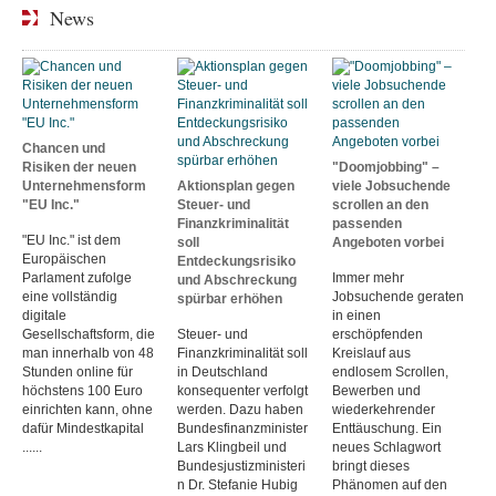
News
Chancen und
Risiken der neuen
"Doomjobbing" –
Unternehmensform
Aktionsplan gegen
viele Jobsuchende
"EU Inc."
Steuer- und
scrollen an den
Finanzkriminalität
passenden
"EU Inc." ist dem
soll
Angeboten vorbei
Europäischen
Entdeckungsrisiko
Parlament zufolge
Immer mehr
und Abschreckung
eine vollständig
Jobsuchende geraten
spürbar erhöhen
digitale
in einen
Gesellschaftsform, die
Steuer- und
erschöpfenden
man innerhalb von 48
Finanzkriminalität soll
Kreislauf aus
Stunden online für
in Deutschland
endlosem Scrollen,
höchstens 100 Euro
konsequenter verfolgt
Bewerben und
einrichten kann, ohne
werden. Dazu haben
wiederkehrender
dafür Mindestkapital
Bundesfinanzminister
Enttäuschung. Ein
......
Lars Klingbeil und
neues Schlagwort
Bundesjustizministeri
bringt dieses
n Dr. Stefanie Hubig
Phänomen auf den