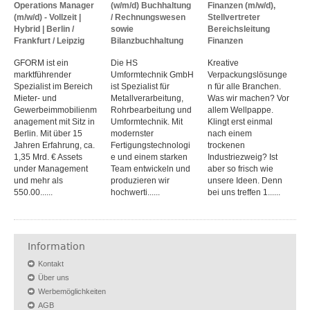
Operations Manager
(w/m/d) Buchhaltung
Finanzen (m/w/d),
(m/w/d) - Vollzeit |
/ Rechnungswesen
Stellvertreter
Hybrid | Berlin /
sowie
Bereichsleitung
Frankfurt / Leipzig
Bilanzbuchhaltung
Finanzen
GFORM ist ein
Die HS
Kreative
marktführender
Umformtechnik GmbH
Verpackungslösunge
Spezialist im Bereich
ist Spezialist für
n für alle Branchen.
Mieter- und
Metallverarbeitung,
Was wir machen? Vor
Gewerbeimmobilienm
Rohrbearbeitung und
allem Wellpappe.
anagement mit Sitz in
Umformtechnik. Mit
Klingt erst einmal
Berlin. Mit über 15
modernster
nach einem
Jahren Erfahrung, ca.
Fertigungstechnologi
trockenen
1,35 Mrd. € Assets
e und einem starken
Industriezweig? Ist
under Management
Team entwickeln und
aber so frisch wie
und mehr als
produzieren wir
unsere Ideen. Denn
550.00......
hochwerti......
bei uns treffen 1......
Information
Kontakt
Über uns
Werbemöglichkeiten
AGB