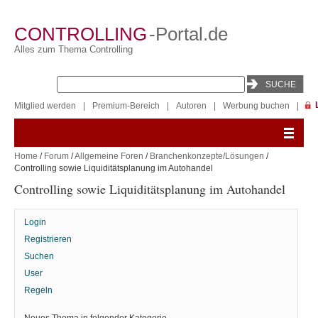
CONTROLLING
-Portal.de
Alles zum Thema Controlling
Mitglied werden
|
Premium-Bereich
|
Autoren
|
Werbung buchen
|
Home
/
Forum
/
Allgemeine Foren
/
Branchenkonzepte/Lösungen
/
Controlling sowie Liquiditätsplanung im Autohandel
Controlling sowie Liquiditätsplanung im Autohandel
Login
Registrieren
Suchen
User
Regeln