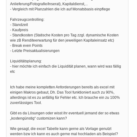
Anlieferung/Fotografie/Inserat), Kapitaldienst,...
- Vergleich mit Planzahlen die ich auf Monatsbasis einpflege
Fahrzeugcontrolling:
- Standzeit
- Kaufpreis
- Standkosten (Statische Kosten pro Tag zzgl. dynamische Kosten
wie zB Renditeerwartung für den jeweiligen Kapitaleinsatz etc)
- Break even Points
- Letzte Preisaktualisierungen
Liquiditätsplanung:
- hier möchte ich einfach die Liquidität planen, wann wird was fällig
etc
Ich habe meine kompletten Anforderungen bereits als excel mit
einigen Makros gebaut, Dh. Das Tool funktioniert auch zu 90%,
allerdings ist es zu anfällig für Fehler etc. Ich brauche ein zu 100%
zuverlässiges Tool.
Gibt es da Lösungen oder wisst ihr eventuell jemand der so etwas
„kostengünstig“ customizen kann?
Wie gesagt, die excel Tabelle kann gerne als Vorlage genutzt
werden bzw ich kann es auch gerne mal hochladen als Beispiel?