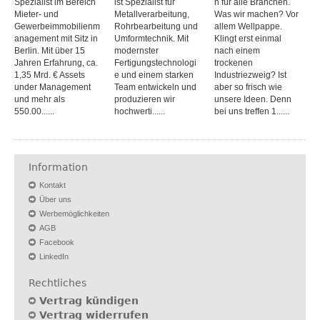
Spezialist im Bereich
ist Spezialist für
n für alle Branchen.
Mieter- und
Metallverarbeitung,
Was wir machen? Vor
Gewerbeimmobilienm
Rohrbearbeitung und
allem Wellpappe.
anagement mit Sitz in
Umformtechnik. Mit
Klingt erst einmal
Berlin. Mit über 15
modernster
nach einem
Jahren Erfahrung, ca.
Fertigungstechnologi
trockenen
1,35 Mrd. € Assets
e und einem starken
Industriezweig? Ist
under Management
Team entwickeln und
aber so frisch wie
und mehr als
produzieren wir
unsere Ideen. Denn
550.00......
hochwerti......
bei uns treffen 1......
Information
Kontakt
Über uns
Werbemöglichkeiten
AGB
Facebook
LinkedIn
Rechtliches
Vertrag kündigen
Vertrag widerrufen