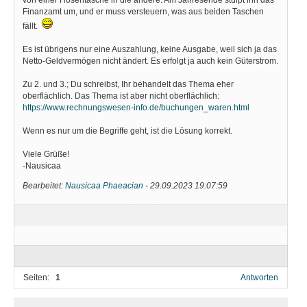
Finanzamt um, und er muss versteuern, was aus beiden Taschen
fällt.
Es ist übrigens nur eine Auszahlung, keine Ausgabe, weil sich ja das
Netto-Geldvermögen nicht ändert. Es erfolgt ja auch kein Güterstrom.
Zu 2. und 3.; Du schreibst, Ihr behandelt das Thema eher
oberflächlich. Das Thema ist aber nicht oberflächlich:
https://www.rechnungswesen-info.de/buchungen_waren.html
Wenn es nur um die Begriffe geht, ist die Lösung korrekt.
Viele Grüße!
-Nausicaa
Bearbeitet:
Nausicaa Phaeacian
-
29.09.2023 19:07:59
Seiten:
1
Antworten