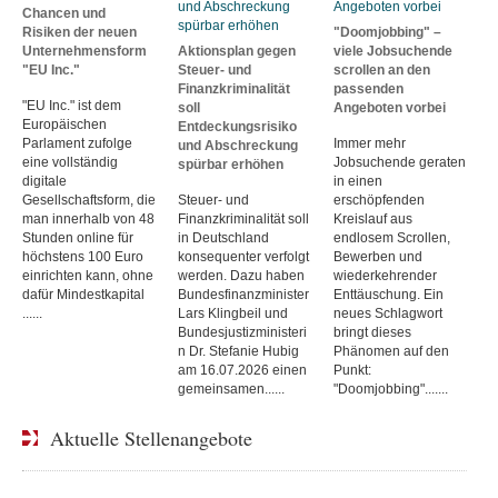
Chancen und
Risiken der neuen
"Doomjobbing" –
Unternehmensform
Aktionsplan gegen
viele Jobsuchende
"EU Inc."
Steuer- und
scrollen an den
Finanzkriminalität
passenden
"EU Inc." ist dem
soll
Angeboten vorbei
Europäischen
Entdeckungsrisiko
Parlament zufolge
Immer mehr
und Abschreckung
eine vollständig
Jobsuchende geraten
spürbar erhöhen
digitale
in einen
Gesellschaftsform, die
Steuer- und
erschöpfenden
man innerhalb von 48
Finanzkriminalität soll
Kreislauf aus
Stunden online für
in Deutschland
endlosem Scrollen,
höchstens 100 Euro
konsequenter verfolgt
Bewerben und
einrichten kann, ohne
werden. Dazu haben
wiederkehrender
dafür Mindestkapital
Bundesfinanzminister
Enttäuschung. Ein
......
Lars Klingbeil und
neues Schlagwort
Bundesjustizministeri
bringt dieses
n Dr. Stefanie Hubig
Phänomen auf den
am 16.07.2026 einen
Punkt:
gemeinsamen......
"Doomjobbing".......
Aktuelle Stellenangebote