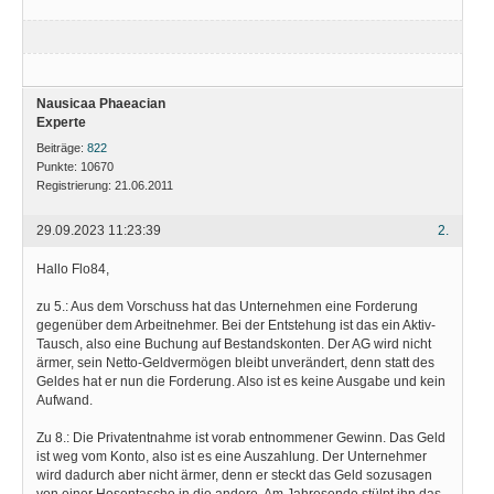
Nausicaa Phaeacian
Experte
Beiträge:
822
Punkte:
10670
Registrierung:
21.06.2011
29.09.2023 11:23:39
2.
Hallo Flo84,
zu 5.: Aus dem Vorschuss hat das Unternehmen eine Forderung
gegenüber dem Arbeitnehmer. Bei der Entstehung ist das ein Aktiv-
Tausch, also eine Buchung auf Bestandskonten. Der AG wird nicht
ärmer, sein Netto-Geldvermögen bleibt unverändert, denn statt des
Geldes hat er nun die Forderung. Also ist es keine Ausgabe und kein
Aufwand.
Zu 8.: Die Privatentnahme ist vorab entnommener Gewinn. Das Geld
ist weg vom Konto, also ist es eine Auszahlung. Der Unternehmer
wird dadurch aber nicht ärmer, denn er steckt das Geld sozusagen
von einer Hosentasche in die andere. Am Jahresende stülpt ihn das