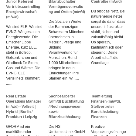
Junior Referent
Bilanzbuchalter
Controller (m/w/d)
Vertriebscontrolling
Vermögensverwaltu
Du bist das Netz. Bei
Energiewirtschaft
ng und Orden (m/w/d)
naturenergie netze
(m/w/d)
Die Sozialen Werke
sorgst du dafür, dass
Wir sind ELE. Wir sind
der Barmherzigen
unsere Infrastruktur
EVNG. Wir gestalten
Schwestern München
stabil, sicher und
Energiewende. Die
übernehmen in
zukunftsfähig bleibt.
Emscher Lippe
Medizin, Pflege und
Ob operativ,
Energie, kurz ELE,
Bildung
kaufmännisch oder
steht in Bottrop,
Verantwortung für
steuernd: Deine
Gelsenkirchen und
Menschen. Rund
Arbeit schafft die
Gladbeck für Strom,
1.000 Mitarbeitende
Grundlage......
Gas und Wärme. Die
bringen in neun
EVNG, ELE
Einrichtungen ihre
Verteilnetz, kümmert
Stärken ein. Wi......
......
Real Estate
Sachbearbeiter
Teamleitung
Operations Manager
(w/m/d) Buchhaltung
Finanzen (m/w/d),
(m/w/d) - Vollzeit |
/ Rechnungswesen
Stellvertreter
Hybrid | Berlin /
sowie
Bereichsleitung
Frankfurt / Leipzig
Bilanzbuchhaltung
Finanzen
GFORM ist ein
Die HS
Kreative
marktführender
Umformtechnik GmbH
Verpackungslösunge