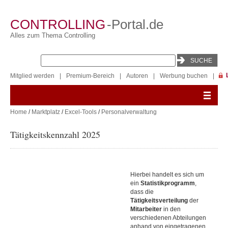
CONTROLLING
-Portal.de
Alles zum Thema Controlling
Mitglied werden
|
Premium-Bereich
|
Autoren
|
Werbung buchen
|
Home
/
Marktplatz
/
Excel-Tools
/
Personalverwaltung
Tätigkeitskennzahl 2025
Hierbei handelt es sich um
ein
Statistikprogramm
,
dass die
Tätigkeitsverteilung
der
Mitarbeiter
in den
verschiedenen Abteilungen
anhand von eingetragenen