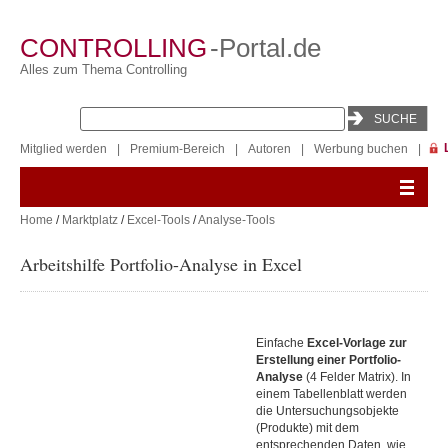
CONTROLLING
-Portal.de
Alles zum Thema Controlling
Mitglied werden
|
Premium-Bereich
|
Autoren
|
Werbung buchen
|
Home
/
Marktplatz
/
Excel-Tools
/
Analyse-Tools
Arbeitshilfe Portfolio-Analyse in Excel
Einfache
Excel-Vorlage zur
Erstellung einer Portfolio-
Analyse
(4 Felder Matrix). In
einem Tabellenblatt werden
die Untersuchungsobjekte
(Produkte) mit dem
entsprechenden Daten, wie