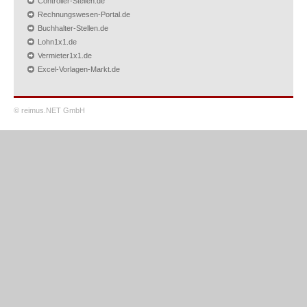
Controller-Stellen.de
Rechnungswesen-Portal.de
Buchhalter-Stellen.de
Lohn1x1.de
Vermieter1x1.de
Excel-Vorlagen-Markt.de
© reimus.NET GmbH