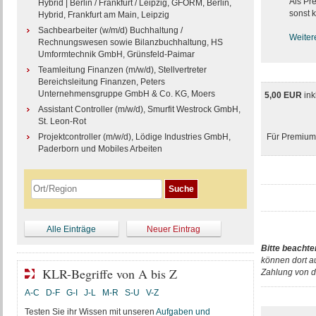
Als Pr
Hybrid | Berlin / Frankfurt / Leipzig, GFORM, Berlin,
sonst k
Hybrid, Frankfurt am Main, Leipzig
Sachbearbeiter (w/m/d) Buchhaltung /
Weiter
Rechnungswesen sowie Bilanzbuchhaltung, HS
Umformtechnik GmbH, Grünsfeld-Paimar
Teamleitung Finanzen (m/w/d), Stellvertreter
Bereichsleitung Finanzen, Peters
Unternehmensgruppe GmbH & Co. KG, Moers
5,00 EUR
ink
Assistant Controller (m/w/d), Smurfit Westrock GmbH,
St. Leon-Rot
Projektcontroller (m/w/d), Lödige Industries GmbH,
Für Premium-
Paderborn und Mobiles Arbeiten
Alle Einträge
Neuer Eintrag
Bitte beachte
können dort a
KLR-Begriffe von A bis Z
Zahlung von d
A-C
D-F
G-I
J-L
M-R
S-U
V-Z
Testen Sie ihr Wissen mit unseren
Aufgaben und