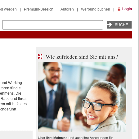
Login
ied werden
|
Premium-Bereich
|
Autoren
|
Werbung buchen
|
Wie zufrieden sind Sie mit uns?
 und Working
toren für die
rnehmens. Die
Ratio und Ihres
m mit Hilfe des
rchgeführt
Über
Ihre Meinung
und auch ihre Anregungen für