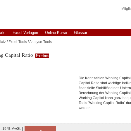
Mitgl
arkt
Excel-Vorlagen
Online-Kurse
Glossar
latz
/
Excel-Tools
/
Analyse-Tools
g Capital Ratio
Premium
Die Kennzahlen Working Capital
Capital Ratio sind wichtige Indika
finanzielle Stabilität eines Unte
Berechnung der Working Capital 
Working Capital kann ganz beque
Tools "Working Capital Ratio" du
werden.
l. 19 % MwSt. |