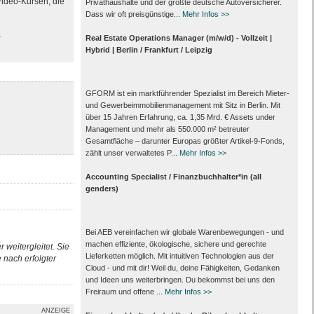
Video-Kursen, die
Privathaushalte und der größte deutsche Autoversicherer.
Dass wir oft preisgünstige...
Mehr Infos >>
>
Real Estate Operations Manager (m/w/d) - Vollzeit |
Hybrid | Berlin / Frankfurt / Leipzig
GFORM ist ein marktführender Spezialist im Bereich Mieter-
und Gewerbeimmobilienmanagement mit Sitz in Berlin. Mit
über 15 Jahren Erfahrung, ca. 1,35 Mrd. € Assets under
Management und mehr als 550.000 m² betreuter
Gesamtfläche – darunter Europas größter Artikel-9-Fonds,
zählt unser verwaltetes P...
Mehr Infos >>
Accounting Specialist / Finanzbuchhalter*in (all
genders)
Bei AEB vereinfachen wir globale Warenbewegungen - und
machen effiziente, ökologische, sichere und gerechte
 weitergleitet. Sie
Lieferketten möglich. Mit intuitiven Technologien aus der
nach erfolgter
Cloud - und mit dir! Weil du, deine Fähigkeiten, Gedanken
und Ideen uns weiterbringen. Du bekommst bei uns den
Freiraum und offene ...
Mehr Infos >>
ANZEIGE