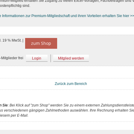
emium-Mitglied erhalten Sie Zugang zu vielen Excel-Vorlagen, Fachbeiträgen und 
ostenpflichtig sind.
e Informationen zur Premium-M
itgliedschaft und ihren Vorteilen erhalten Sie hier >
l. 19 % MwSt. |
zum Shop
Mitglieder frei
Login
Mitglied werden
Zurück zum Bereich
n Sie
: Bei Klick auf "zum Shop" werden Sie zu einem externen Zahlungsdienstleister
us verschiedenen gängigen Zahlmethoden auswählen. Ihre Rechnung erhalten Sie 
iesem per E-Mail.