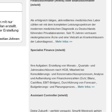
Finanzbuchhalter (m/w/d) oder Bilanzbuchhalter
(m/w/d)
Als erfolgreich tätiges, akkreditiertes medizinisches Labor
zählen wir mit dem kompletten Leistungs­spektrum der
modernen medizinischen Diagnostik zu Deutschlands
führenden Privat­laboratorien. Seit 75 Jahren vertrauen
nieder­gelassene Ärzte und eine Vielzahl an Kranken­häusern
der Labor­diagnost...
Mehr Infos >>
Specialist Finance (m/w/d)
Ihre Aufgaben: Erstellung von Monats‑, Quartals‑ und
Jahresabschlüssen nach HGB, Mitarbeit bei
Konsolidierungs‑ und Konzernabschlussprozessen, Analyse
und Aufbereitung von Finanzkennzahlen (GuV, Bilanz,
Cashflow, EBIT-Bridges), Durchführung von Forecast‑,
Budgetierungs‑ und Planungsprozes...
Mehr Infos >>
Assistant Controller (m/w/d)
Deine Zukunft – perfekt verpackt. Smurfit Westrock gehört