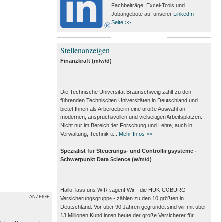
Fachbeiträge, Excel-Tools und
Jobangebote auf unserer
LinkedIn-
Seite >>
Stellenanzeigen
Finanzkraft (m/w/d)
Die Technische Universität Braunschweig zählt zu den
führenden Technischen Universitäten in Deutschland und
bietet Ihnen als Arbeit­geberin eine große Auswahl an
modernen, anspruchsvollen und vielseitigen Arbeits­plätzen.
Nicht nur im Bereich der Forschung und Lehre, auch in
Verwaltung, Technik u...
Mehr Infos >>
Spezialist für Steuerungs- und Controllingsysteme -
Schwerpunkt Data Science (w/m/d)
Hallo, lass uns WIR sagen! Wir - die HUK-COBURG
ANZEIGE
Versicherungsgruppe - zählen zu den 10 größten in
Deutschland. Vor über 90 Jahren gegründet sind wir mit über
13 Millionen Kund:innen heute der große Versicherer für