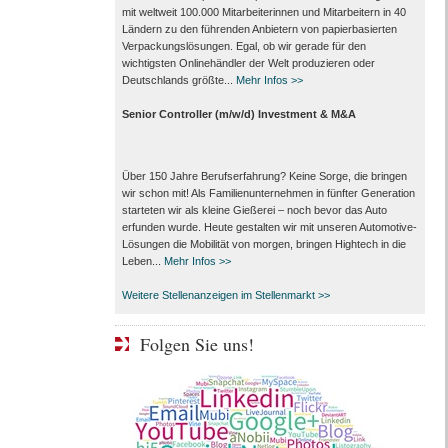
mit weltweit 100.000 Mitarbeiter­innen und Mitarbeitern in 40
Ländern zu den führenden Anbietern von papier­basierten
Verpackungs­lösungen. Egal, ob wir gerade für den
wichtigsten Onlinehändler der Welt produzieren oder
Deutschlands größte...
Mehr Infos >>
Senior Controller (m/w/d) Investment & M&A
Über 150 Jahre Berufserfahrung? Keine Sorge, die bringen
wir schon mit! Als Familienunternehmen in fünfter Generation
starteten wir als kleine Gießerei – noch bevor das Auto
erfunden wurde. Heute gestalten wir mit unseren Automotive-
Lösungen die Mobilität von morgen, bringen Hightech in die
Leben...
Mehr Infos >>
Weitere Stellenanzeigen im Stellenmarkt >>
Folgen Sie uns!