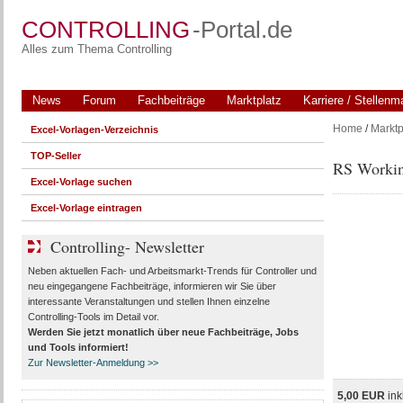
CONTROLLING
-Portal.de
Alles zum Thema Controlling
News
Forum
Fachbeiträge
Marktplatz
Karriere / Stellenm
Home
/
Marktp
Excel-Vorlagen-Verzeichnis
TOP-Seller
RS Workin
Excel-Vorlage suchen
Excel-Vorlage eintragen
Controlling- Newsletter
Neben aktuellen Fach- und Arbeitsmarkt-Trends für Controller und
neu eingegangene Fachbeiträge, informieren wir Sie über
interessante Veranstaltungen und stellen Ihnen einzelne
Controlling-Tools im Detail vor.
Werden Sie jetzt monatlich über
neue Fachbeiträge, Jobs
und Tools
informiert!
Zur Newsletter-Anmeldung >>
5,00 EUR
ink