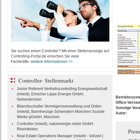
Sie suchen einen Controller? Mit einer Stellenanzeige auf
Controlling-Portal.de erreichen Sie viele
Fachkräfte.
weitere Informationen >>
Controller- Stellenmarkt
Junior Referent Vertriebscontrolling Energiewirtschaft
(m/w/d), Emscher Lippe Energie GmbH,
Betriebssys
Gelsenkirchen
Office-Versio
Bilanzbuchalter Vermögensverwaltung und Orden
Sonstige Vor
(m/w/d), Barmherzige Schwestern München Soziale
Autor:
Werke gGmbH, München
Controller (m/w/d), naturenergie netze GmbH,
Rheinfelden
Prem
Real Estate Operations Manager (m/w/d) - Vollzeit |