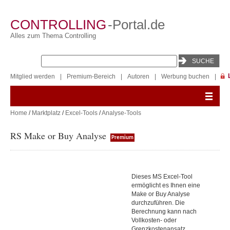
CONTROLLING
-Portal.de
Alles zum Thema Controlling
Mitglied werden
|
Premium-Bereich
|
Autoren
|
Werbung buchen
|
Home
/
Marktplatz
/
Excel-Tools
/
Analyse-Tools
RS Make or Buy Analyse
Premium
Dieses MS Excel-Tool
ermöglicht es Ihnen eine
Make or Buy Analyse
durchzuführen. Die
Berechnung kann nach
Vollkosten- oder
Grenzkostenansatz