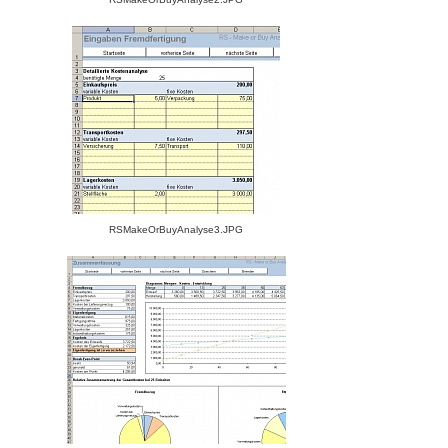
RSMakeOrBuyAnalyse3.JPG