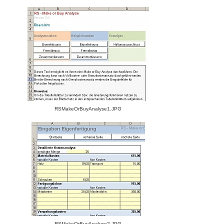
RSMakeOrBuyAnalyse1.JPG
RSMakeOrBuyAnalyse2.JPG