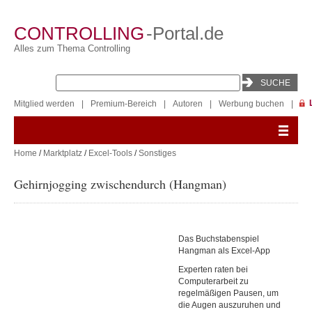
CONTROLLING
-Portal.de
Alles zum Thema Controlling
Mitglied werden
|
Premium-Bereich
|
Autoren
|
Werbung buchen
|
Home
/
Marktplatz
/
Excel-Tools
/
Sonstiges
Gehirnjogging zwischendurch (Hangman)
Das Buchstabenspiel
Hangman als Excel-App
Experten raten bei
Computerarbeit zu
regelmäßigen Pausen, um
die Augen auszuruhen und