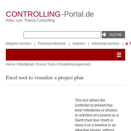
CONTROLLING
-Portal.de
Alles zum Thema Controlling
Mitglied werden
|
Premium-Bereich
|
Autoren
|
Werbung buchen
|
Home
/
Marktplatz
/
Excel-Tools
/
Projektmanagement
Excel tool to visualize a project plan
This tool allows the
controller to present top-
level milestones or phases
or activities of a project as a
Gantt chart (bar chart) or
show it on a timeline in an
attractive design, without