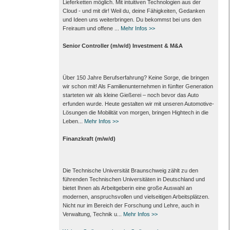
Lieferketten möglich. Mit intuitiven Technologien aus der
Cloud - und mit dir! Weil du, deine Fähigkeiten, Gedanken
und Ideen uns weiterbringen. Du bekommst bei uns den
Freiraum und offene ...
Mehr Infos >>
Senior Controller (m/w/d) Investment & M&A
Über 150 Jahre Berufserfahrung? Keine Sorge, die bringen
wir schon mit! Als Familienunternehmen in fünfter Generation
starteten wir als kleine Gießerei – noch bevor das Auto
erfunden wurde. Heute gestalten wir mit unseren Automotive-
Lösungen die Mobilität von morgen, bringen Hightech in die
Leben...
Mehr Infos >>
Finanzkraft (m/w/d)
Die Technische Universität Braunschweig zählt zu den
führenden Technischen Universitäten in Deutschland und
bietet Ihnen als Arbeit­geberin eine große Auswahl an
modernen, anspruchsvollen und vielseitigen Arbeits­plätzen.
Nicht nur im Bereich der Forschung und Lehre, auch in
Verwaltung, Technik u...
Mehr Infos >>