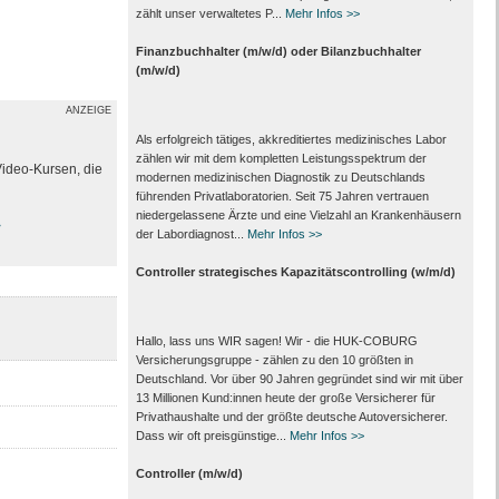
zählt unser verwaltetes P...
Mehr Infos >>
Finanzbuchhalter (m/w/d) oder Bilanzbuchhalter
(m/w/d)
ANZEIGE
Als erfolgreich tätiges, akkreditiertes medizinisches Labor
zählen wir mit dem kompletten Leistungs­spektrum der
Video-Kursen, die
modernen medizinischen Diagnostik zu Deutschlands
führenden Privat­laboratorien. Seit 75 Jahren vertrauen
nieder­gelassene Ärzte und eine Vielzahl an Kranken­häusern
>
der Labor­diagnost...
Mehr Infos >>
Controller strategisches Kapazitätscontrolling (w/m/d)
Hallo, lass uns WIR sagen! Wir - die HUK-COBURG
Versicherungsgruppe - zählen zu den 10 größten in
Deutschland. Vor über 90 Jahren gegründet sind wir mit über
13 Millionen Kund:innen heute der große Versicherer für
Privathaushalte und der größte deutsche Autoversicherer.
Dass wir oft preisgünstige...
Mehr Infos >>
Controller (m/w/d)