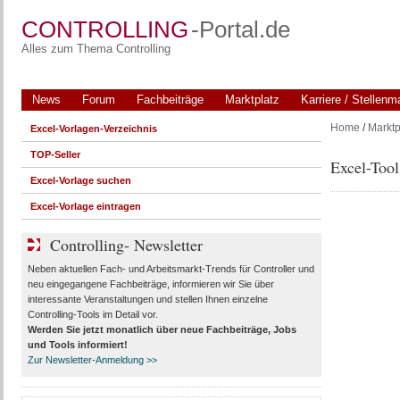
CONTROLLING
-Portal.de
Alles zum Thema Controlling
News
Forum
Fachbeiträge
Marktplatz
Karriere / Stellenm
Home
/
Marktp
Excel-Vorlagen-Verzeichnis
TOP-Seller
Excel-Too
Excel-Vorlage suchen
Excel-Vorlage eintragen
Controlling- Newsletter
Neben aktuellen Fach- und Arbeitsmarkt-Trends für Controller und
neu eingegangene Fachbeiträge, informieren wir Sie über
interessante Veranstaltungen und stellen Ihnen einzelne
Controlling-Tools im Detail vor.
Werden Sie jetzt monatlich über
neue Fachbeiträge, Jobs
und Tools
informiert!
Zur Newsletter-Anmeldung >>