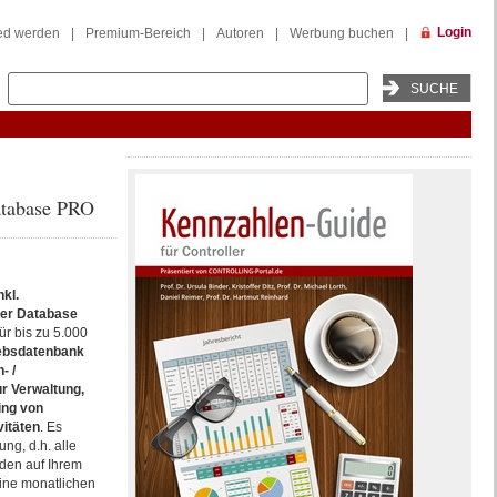
Login
ied werden
|
Premium-Bereich
|
Autoren
|
Werbung buchen
|
atabase PRO
kl.
er Database
r bis zu 5.000
iebsdatenbank
- /
 Verwaltung,
ing von
vitäten
. Es
ng, d.h. alle
den auf Ihrem
ine monatlichen