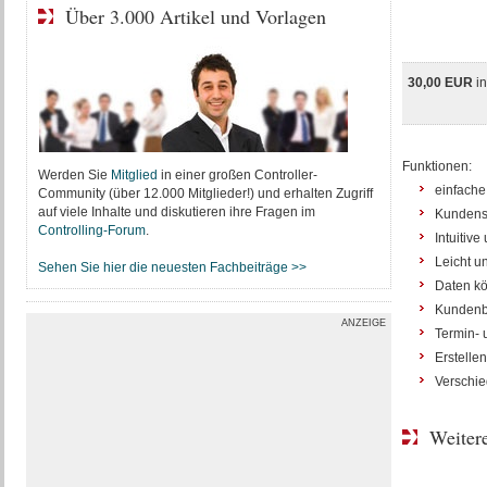
Über 3.000 Artikel und Vorlagen
30,00 EUR
i
Funktionen:
Werden Sie
Mitglied
in einer großen Controller-
einfache
Community (über 12.000 Mitglieder!) und erhalten Zugriff
auf viele Inhalte und diskutieren ihre Fragen im
Kundensu
Controlling-Forum
.
Intuitiv
Leicht u
Sehen Sie hier die neuesten Fachbeiträge >>
Daten kö
Kundenbe
ANZEIGE
Termin- 
Erstelle
Verschie
Weitere