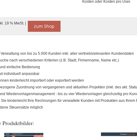
Kosten oder Kosten pro User.
nkl. 19 % MwSt. |
zum Shop
 Verwaltung von bis zu 5.000 Kunden inkl. aller vertriebsrelevanten Kundendaten
che nach verschiedenen Kriterien (z.B. Stadt, Firmenname, Name etc.)
e und einfache Bedienung
nd individuell anpassbar
nnen kinderleicht importiert oder exportiert werden
zogene Zuordnung von vergangenen und aktuellen Projekten (inkl. des akt. Statu
und Wiedervorlagenmanagement - bis zu vier Wiedervorlagen gleichzeitig pro Kun
n Sie kinderleicht Ihre Rechnungen für verwaltete Kunden mit Produkten aus Ihrem
dene Steuersätze möglich
 Produktbilder: