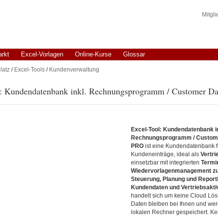
Mitgl
arkt
Excel-Vorlagen
Online-Kurse
Glossar
latz
/
Excel-Tools
/
Kundenverwaltung
l: Kundendatenbank inkl. Rechnungsprogramm / Customer D
Excel-Tool: Kundendatenbank in
Rechnungsprogramm / Custom
PRO
ist eine Kundendatenbank fü
Kundeneinträge, ideal als
Vertr
einsetzbar mit integrierten
Termin
Wiedervorlagenmanagement zur
Steuerung, Planung und Report
Kundendaten und Vertriebsakti
handelt sich um keine Cloud Lösu
Daten bleiben bei Ihnen und wer
lokalen Rechner gespeichert. Ke