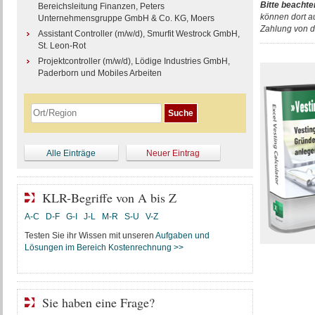
Bitte beachte
Bereichsleitung Finanzen, Peters
können dort a
Unternehmensgruppe GmbH & Co. KG, Moers
Zahlung von d
Assistant Controller (m/w/d), Smurfit Westrock GmbH,
St. Leon-Rot
Projektcontroller (m/w/d), Lödige Industries GmbH,
Paderborn und Mobiles Arbeiten
Alle Einträge
Neuer Eintrag
KLR-Begriffe von A bis Z
A-C
D-F
G-I
J-L
M-R
S-U
V-Z
Testen Sie ihr Wissen mit unseren
Aufgaben und
Lösungen im Bereich Kostenrechnung >>
Sie haben eine Frage?