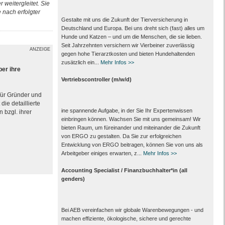
 weitergleitet. Sie
nach erfolgter
Gestalte mit uns die Zukunft der Tierversicherung in
Deutschland und Europa. Bei uns dreht sich (fast) alles um
Hunde und Katzen – und um die Menschen, die sie lieben.
Seit Jahrzehnten versichern wir Vierbeiner zuverlässig
ANZEIGE
gegen hohe Tierarztkosten und bieten Hundehaltenden
zusätzlich ein...
Mehr Infos >>
ber ihre
Vertriebscontroller (m/w/d)
 für Gründer und
ie detaillierte
ine spannende Aufgabe, in der Sie Ihr Expertenwissen
 bzgl. ihrer
einbringen können. Wachsen Sie mit uns gemeinsam! Wir
bieten Raum, um füreinander und miteinander die Zukunft
von ERGO zu gestalten. Da Sie zur erfolgreichen
Entwicklung von ERGO beitragen, können Sie von uns als
Arbeitgeber einiges erwarten, z...
Mehr Infos >>
Accounting Specialist / Finanzbuchhalter*in (all
genders)
Bei AEB vereinfachen wir globale Warenbewegungen - und
machen effiziente, ökologische, sichere und gerechte