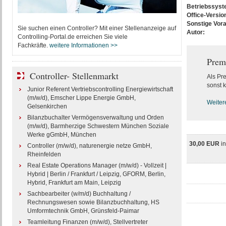
Betriebssys
Office-Versio
Sonstige Vor
Sie suchen einen Controller? Mit einer Stellenanzeige auf
Autor:
Controlling-Portal.de erreichen Sie viele
Fachkräfte.
weitere Informationen >>
Prem
Controller- Stellenmarkt
Als Pr
sonst k
Junior Referent Vertriebscontrolling Energiewirtschaft
(m/w/d), Emscher Lippe Energie GmbH,
Weiter
Gelsenkirchen
Bilanzbuchalter Vermögensverwaltung und Orden
(m/w/d), Barmherzige Schwestern München Soziale
Werke gGmbH, München
30,00 EUR
i
Controller (m/w/d), naturenergie netze GmbH,
Rheinfelden
Real Estate Operations Manager (m/w/d) - Vollzeit |
Hybrid | Berlin / Frankfurt / Leipzig, GFORM, Berlin,
Hybrid, Frankfurt am Main, Leipzig
Sachbearbeiter (w/m/d) Buchhaltung /
Rechnungswesen sowie Bilanzbuchhaltung, HS
Umformtechnik GmbH, Grünsfeld-Paimar
Teamleitung Finanzen (m/w/d), Stellvertreter