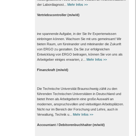
der Labor­diagnost...
Mehr Infos >>
Vertriebscontroller (m/w/d)
ine spannende Aufgabe, in der Sie Ihr Expertenwissen
einbringen können. Wachsen Sie mit uns gemeinsam! Wir
bieten Raum, um füreinander und miteinander die Zukunft
von ERGO zu gestalten. Da Sie zur erfolgreichen
Entwicklung von ERGO beitragen, können Sie von uns als
Arbeitgeber einiges erwarten, z...
Mehr Infos >>
Finanzkraft (m/w/d)
Die Technische Universität Braunschweig zählt zu den
führenden Technischen Universitäten in Deutschland und
bietet Ihnen als Arbeit­geberin eine große Auswahl an
modernen, anspruchsvollen und vielseitigen Arbeits­plätzen.
Nicht nur im Bereich der Forschung und Lehre, auch in
Verwaltung, Technik u...
Mehr Infos >>
Accountant / Debitorenbuchhalter (m/w/d)