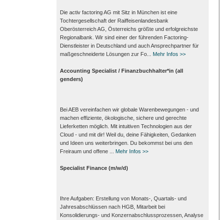
Die activ factoring AG mit Sitz in München ist eine
Tochtergesellschaft der Raiffeisenlandesbank
Oberösterreich AG, Österreichs größte und erfolgreichste
Regionalbank. Wir sind einer der führenden Factoring-
Dienstleister in Deutschland und auch Ansprechpartner für
maßgeschneiderte Lösungen zur Fo...
Mehr Infos >>
Accounting Specialist / Finanzbuchhalter*in (all
genders)
Bei AEB vereinfachen wir globale Warenbewegungen - und
machen effiziente, ökologische, sichere und gerechte
Lieferketten möglich. Mit intuitiven Technologien aus der
Cloud - und mit dir! Weil du, deine Fähigkeiten, Gedanken
und Ideen uns weiterbringen. Du bekommst bei uns den
Freiraum und offene ...
Mehr Infos >>
Specialist Finance (m/w/d)
Ihre Aufgaben: Erstellung von Monats‑, Quartals‑ und
Jahresabschlüssen nach HGB, Mitarbeit bei
Konsolidierungs‑ und Konzernabschlussprozessen, Analyse