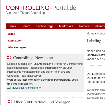
CONTROLLING
-Portal.de
Alles zum Thema Controlling
News
Forum
Fachbeiträge
Marktplatz
Karriere / Stellenm
Home
/
Humo
Witze
Lehrling 
Karikaturen
Witz eintragen
Neben den har
Controller-Wi
Controlling- Newsletter
können Sie hie
Neben aktuellen Fach- und Arbeitsmarkt-Trends für Controller und
neu eingegangene Fachbeiträge, informieren wir Sie über
interessante Veranstaltungen und stellen Ihnen einzelne
Der Lehrling h
Controlling-Tools im Detail vor.
Dank einen Wun
Werden Sie jetzt monatlich über
neue Fachbeiträge, Jobs
niemandem, das
und Tools
informiert!
Zur Newsletter-Anmeldung >>
Erstellt von (Na
Quelle: http://w
Erstellt am: 01.
Über 3.000 Artikel und Vorlagen