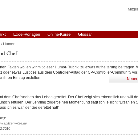
Mitgl
arkt
Excel-Vorlagen
Online-Kurse
Glossar
r
/
Humor
und Chef
ten Fakten wollen wir mit dieser Humor-Rubrik zu etwas Aufheiterung beitragen. 
tz
oder etwas Lustiges aus dem Controller-Alltag der CP-Controller-Community vor
r ihren Eintrag erstellen.
Neuer 
at dem Chef soeben das Leben gerettet. Der Chef zeigt sich erkenntlich und will 
sch erfüllen. Der Lehrling zögert einen Moment und sagt schließlich: "Erzählen S
s ich es war, der Sie gerettet hat!"
me):
ww.spitzenwitze.de
02.2010