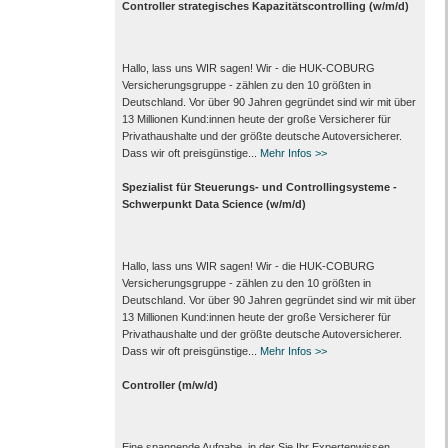
Controller strategisches Kapazitätscontrolling (w/m/d)
Hallo, lass uns WIR sagen! Wir - die HUK-COBURG
Versicherungsgruppe - zählen zu den 10 größten in
Deutschland. Vor über 90 Jahren gegründet sind wir mit über
13 Millionen Kund:innen heute der große Versicherer für
Privathaushalte und der größte deutsche Autoversicherer.
Dass wir oft preisgünstige...
Mehr Infos >>
Spezialist für Steuerungs- und Controllingsysteme -
Schwerpunkt Data Science (w/m/d)
Hallo, lass uns WIR sagen! Wir - die HUK-COBURG
Versicherungsgruppe - zählen zu den 10 größten in
Deutschland. Vor über 90 Jahren gegründet sind wir mit über
13 Millionen Kund:innen heute der große Versicherer für
Privathaushalte und der größte deutsche Autoversicherer.
Dass wir oft preisgünstige...
Mehr Infos >>
Controller (m/w/d)
Eine spannende Aufgabe, in der Sie Ihr Expertenwissen