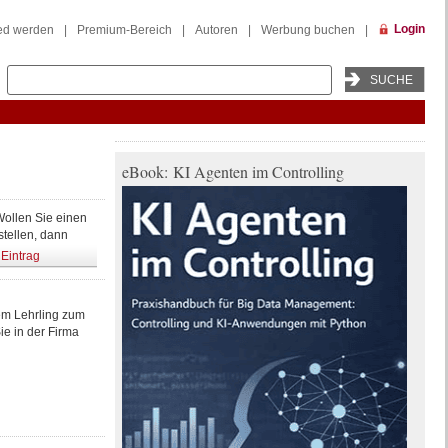
Login
ied werden
|
Premium-Bereich
|
Autoren
|
Werbung buchen
|
eBook: KI Agenten im Controlling
Wollen Sie einen
stellen, dann
Eintrag
dem Lehrling zum
ie in der Firma