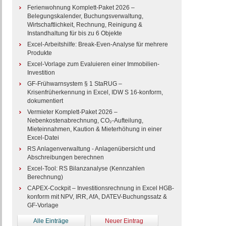
Ferienwohnung Komplett-Paket 2026 –
Belegungskalender, Buchungsverwaltung,
Wirtschaftlichkeit, Rechnung, Reinigung &
Instandhaltung für bis zu 6 Objekte
Excel-Arbeitshilfe: Break-Even-Analyse für mehrere
Produkte
Excel-Vorlage zum Evaluieren einer Immobilien-
Investition
GF-Frühwarnsystem § 1 StaRUG –
Krisenfrüherkennung in Excel, IDW S 16-konform,
dokumentiert
Vermieter Komplett-Paket 2026 –
Nebenkostenabrechnung, CO₂-Aufteilung,
Mieteinnahmen, Kaution & Mieterhöhung in einer
Excel-Datei
RS Anlagenverwaltung - Anlagenübersicht und
Abschreibungen berechnen
Excel-Tool: RS Bilanzanalyse (Kennzahlen
Berechnung)
CAPEX-Cockpit – Investitionsrechnung in Excel HGB-
konform mit NPV, IRR, AfA, DATEV-Buchungssatz &
GF-Vorlage
Alle Einträge
Neuer Eintrag