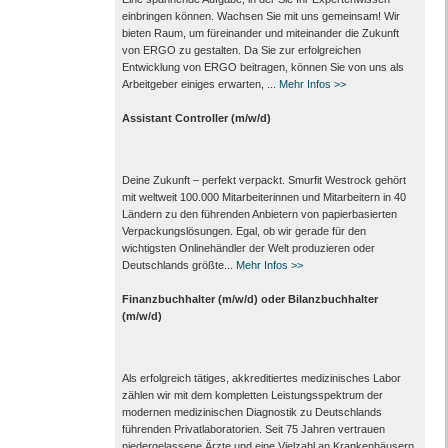
einbringen können. Wachsen Sie mit uns gemeinsam! Wir
bieten Raum, um füreinander und miteinander die Zukunft
von ERGO zu gestalten. Da Sie zur erfolgreichen
Entwicklung von ERGO beitragen, können Sie von uns als
Arbeitgeber einiges erwarten, ...
Mehr Infos >>
Assistant Controller (m/w/d)
Deine Zukunft – perfekt verpackt. Smurfit Westrock gehört
mit weltweit 100.000 Mitarbeiter­innen und Mitarbeitern in 40
Ländern zu den führenden Anbietern von papier­basierten
Verpackungs­lösungen. Egal, ob wir gerade für den
wichtigsten Onlinehändler der Welt produzieren oder
Deutschlands größte...
Mehr Infos >>
Finanzbuchhalter (m/w/d) oder Bilanzbuchhalter
(m/w/d)
Als erfolgreich tätiges, akkreditiertes medizinisches Labor
zählen wir mit dem kompletten Leistungs­spektrum der
modernen medizinischen Diagnostik zu Deutschlands
führenden Privat­laboratorien. Seit 75 Jahren vertrauen
nieder­gelassene Ärzte und eine Vielzahl an Kranken­häusern