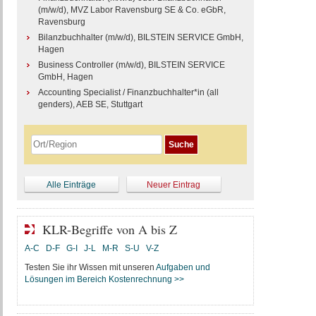
(m/w/d), MVZ Labor Ravensburg SE & Co. eGbR,
Ravensburg
Bilanzbuchhalter (m/w/d), BILSTEIN SERVICE GmbH,
Hagen
Business Controller (m/w/d), BILSTEIN SERVICE
GmbH, Hagen
Accounting Specialist / Finanzbuchhalter*in (all
genders), AEB SE, Stuttgart
Alle Einträge
Neuer Eintrag
KLR-Begriffe von A bis Z
A-C
D-F
G-I
J-L
M-R
S-U
V-Z
Testen Sie ihr Wissen mit unseren
Aufgaben und
Lösungen im Bereich Kostenrechnung >>