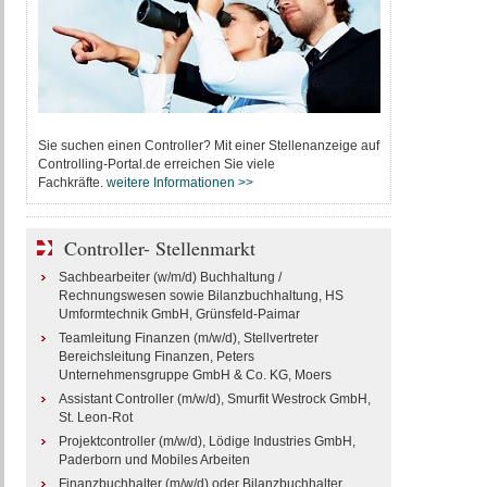
Sie suchen einen Controller? Mit einer Stellenanzeige auf
Controlling-Portal.de erreichen Sie viele
Fachkräfte.
weitere Informationen >>
Controller- Stellenmarkt
Sachbearbeiter (w/m/d) Buchhaltung /
Rechnungswesen sowie Bilanzbuchhaltung, HS
Umformtechnik GmbH, Grünsfeld-Paimar
Teamleitung Finanzen (m/w/d), Stellvertreter
Bereichsleitung Finanzen, Peters
Unternehmensgruppe GmbH & Co. KG, Moers
Assistant Controller (m/w/d), Smurfit Westrock GmbH,
St. Leon-Rot
Projektcontroller (m/w/d), Lödige Industries GmbH,
Paderborn und Mobiles Arbeiten
Finanzbuchhalter (m/w/d) oder Bilanzbuchhalter