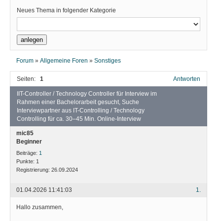
Neues Thema in folgender Kategorie
Forum
»
Allgemeine Foren
»
Sonstiges
Seiten:
1
Antworten
IIT-Controller / Technology Controller für Interview im
Rahmen einer Bachelorarbeit gesucht, Suche
Interviewpartner aus IT-Controlling / Technology
Controlling für ca. 30–45 Min. Online-Interview
mic85
Beginner
Beiträge:
1
Punkte:
1
Registrierung:
26.09.2024
01.04.2026 11:41:03
1.
Hallo zusammen,