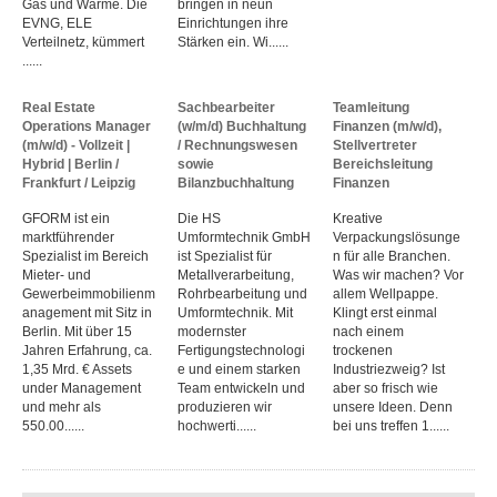
Gas und Wärme. Die
bringen in neun
EVNG, ELE
Einrichtungen ihre
Verteilnetz, kümmert
Stärken ein. Wi......
......
Real Estate
Sachbearbeiter
Teamleitung
Operations Manager
(w/m/d) Buchhaltung
Finanzen (m/w/d),
(m/w/d) - Vollzeit |
/ Rechnungswesen
Stellvertreter
Hybrid | Berlin /
sowie
Bereichsleitung
Frankfurt / Leipzig
Bilanzbuchhaltung
Finanzen
GFORM ist ein
Die HS
Kreative
marktführender
Umformtechnik GmbH
Verpackungslösunge
Spezialist im Bereich
ist Spezialist für
n für alle Branchen.
Mieter- und
Metallverarbeitung,
Was wir machen? Vor
Gewerbeimmobilienm
Rohrbearbeitung und
allem Wellpappe.
anagement mit Sitz in
Umformtechnik. Mit
Klingt erst einmal
Berlin. Mit über 15
modernster
nach einem
Jahren Erfahrung, ca.
Fertigungstechnologi
trockenen
1,35 Mrd. € Assets
e und einem starken
Industriezweig? Ist
under Management
Team entwickeln und
aber so frisch wie
und mehr als
produzieren wir
unsere Ideen. Denn
550.00......
hochwerti......
bei uns treffen 1......