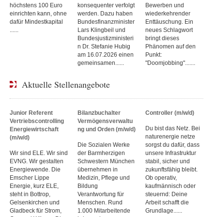
höchstens 100 Euro
konsequenter verfolgt
Bewerben und
einrichten kann, ohne
werden. Dazu haben
wiederkehrender
dafür Mindestkapital
Bundesfinanzminister
Enttäuschung. Ein
......
Lars Klingbeil und
neues Schlagwort
Bundesjustizministeri
bringt dieses
n Dr. Stefanie Hubig
Phänomen auf den
am 16.07.2026 einen
Punkt:
gemeinsamen......
"Doomjobbing".......
Aktuelle Stellenangebote
Junior Referent
Bilanzbuchalter
Controller (m/w/d)
Vertriebscontrolling
Vermögensverwaltu
Du bist das Netz. Bei
Energiewirtschaft
ng und Orden (m/w/d)
naturenergie netze
(m/w/d)
Die Sozialen Werke
sorgst du dafür, dass
Wir sind ELE. Wir sind
der Barmherzigen
unsere Infrastruktur
EVNG. Wir gestalten
Schwestern München
stabil, sicher und
Energiewende. Die
übernehmen in
zukunftsfähig bleibt.
Emscher Lippe
Medizin, Pflege und
Ob operativ,
Energie, kurz ELE,
Bildung
kaufmännisch oder
steht in Bottrop,
Verantwortung für
steuernd: Deine
Gelsenkirchen und
Menschen. Rund
Arbeit schafft die
Gladbeck für Strom,
1.000 Mitarbeitende
Grundlage......