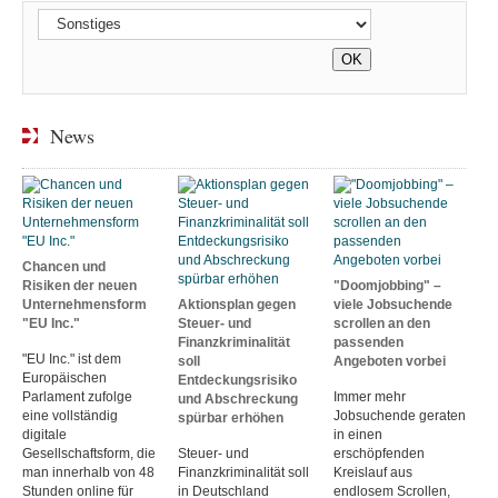
News
Chancen und
Risiken der neuen
"Doomjobbing" –
Unternehmensform
Aktionsplan gegen
viele Jobsuchende
"EU Inc."
Steuer- und
scrollen an den
Finanzkriminalität
passenden
"EU Inc." ist dem
soll
Angeboten vorbei
Europäischen
Entdeckungsrisiko
Parlament zufolge
Immer mehr
und Abschreckung
eine vollständig
Jobsuchende geraten
spürbar erhöhen
digitale
in einen
Gesellschaftsform, die
Steuer- und
erschöpfenden
man innerhalb von 48
Finanzkriminalität soll
Kreislauf aus
Stunden online für
in Deutschland
endlosem Scrollen,