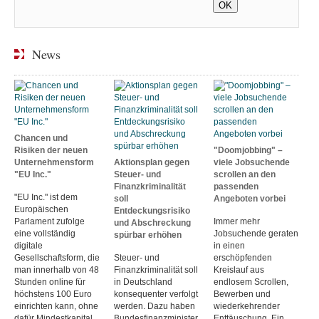
News
Chancen und
Risiken der neuen
"Doomjobbing" –
Unternehmensform
Aktionsplan gegen
viele Jobsuchende
"EU Inc."
Steuer- und
scrollen an den
Finanzkriminalität
passenden
"EU Inc." ist dem
soll
Angeboten vorbei
Europäischen
Entdeckungsrisiko
Parlament zufolge
Immer mehr
und Abschreckung
eine vollständig
Jobsuchende geraten
spürbar erhöhen
digitale
in einen
Gesellschaftsform, die
Steuer- und
erschöpfenden
man innerhalb von 48
Finanzkriminalität soll
Kreislauf aus
Stunden online für
in Deutschland
endlosem Scrollen,
höchstens 100 Euro
konsequenter verfolgt
Bewerben und
einrichten kann, ohne
werden. Dazu haben
wiederkehrender
dafür Mindestkapital
Bundesfinanzminister
Enttäuschung. Ein