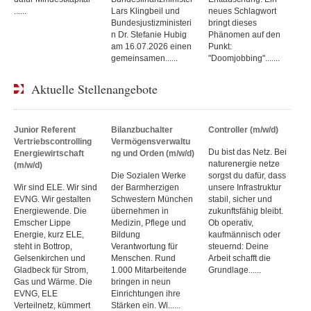
......
Lars Klingbeil und
neues Schlagwort
Bundesjustizministeri
bringt dieses
n Dr. Stefanie Hubig
Phänomen auf den
am 16.07.2026 einen
Punkt:
gemeinsamen......
"Doomjobbing".......
Aktuelle Stellenangebote
Junior Referent
Bilanzbuchalter
Controller (m/w/d)
Vertriebscontrolling
Vermögensverwaltu
Du bist das Netz. Bei
Energiewirtschaft
ng und Orden (m/w/d)
naturenergie netze
(m/w/d)
Die Sozialen Werke
sorgst du dafür, dass
Wir sind ELE. Wir sind
der Barmherzigen
unsere Infrastruktur
EVNG. Wir gestalten
Schwestern München
stabil, sicher und
Energiewende. Die
übernehmen in
zukunftsfähig bleibt.
Emscher Lippe
Medizin, Pflege und
Ob operativ,
Energie, kurz ELE,
Bildung
kaufmännisch oder
steht in Bottrop,
Verantwortung für
steuernd: Deine
Gelsenkirchen und
Menschen. Rund
Arbeit schafft die
Gladbeck für Strom,
1.000 Mitarbeitende
Grundlage......
Gas und Wärme. Die
bringen in neun
EVNG, ELE
Einrichtungen ihre
Verteilnetz, kümmert
Stärken ein. Wi......