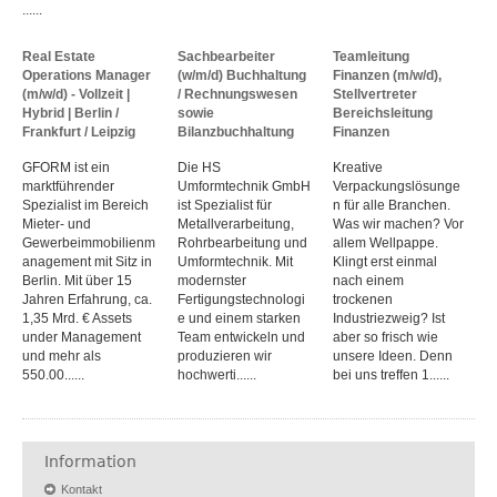
......
Real Estate
Sachbearbeiter
Teamleitung
Operations Manager
(w/m/d) Buchhaltung
Finanzen (m/w/d),
(m/w/d) - Vollzeit |
/ Rechnungswesen
Stellvertreter
Hybrid | Berlin /
sowie
Bereichsleitung
Frankfurt / Leipzig
Bilanzbuchhaltung
Finanzen
GFORM ist ein
Die HS
Kreative
marktführender
Umformtechnik GmbH
Verpackungslösunge
Spezialist im Bereich
ist Spezialist für
n für alle Branchen.
Mieter- und
Metallverarbeitung,
Was wir machen? Vor
Gewerbeimmobilienm
Rohrbearbeitung und
allem Wellpappe.
anagement mit Sitz in
Umformtechnik. Mit
Klingt erst einmal
Berlin. Mit über 15
modernster
nach einem
Jahren Erfahrung, ca.
Fertigungstechnologi
trockenen
1,35 Mrd. € Assets
e und einem starken
Industriezweig? Ist
under Management
Team entwickeln und
aber so frisch wie
und mehr als
produzieren wir
unsere Ideen. Denn
550.00......
hochwerti......
bei uns treffen 1......
Information
Kontakt