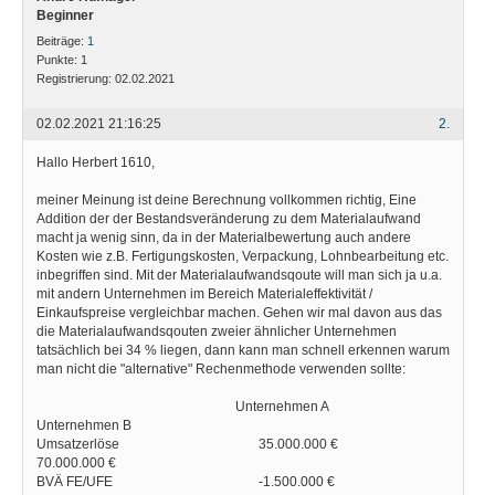
Beginner
Beiträge:
1
Punkte:
1
Registrierung:
02.02.2021
02.02.2021 21:16:25
2.
Hallo Herbert 1610,
meiner Meinung ist deine Berechnung vollkommen richtig, Eine
Addition der der Bestandsveränderung zu dem Materialaufwand
macht ja wenig sinn, da in der Materialbewertung auch andere
Kosten wie z.B. Fertigungskosten, Verpackung, Lohnbearbeitung etc.
inbegriffen sind. Mit der Materialaufwandsqoute will man sich ja u.a.
mit andern Unternehmen im Bereich Materialeffektivität /
Einkaufspreise vergleichbar machen. Gehen wir mal davon aus das
die Materialaufwandsqouten zweier ähnlicher Unternehmen
tatsächlich bei 34 % liegen, dann kann man schnell erkennen warum
man nicht die "alternative" Rechenmethode verwenden sollte:
Unternehmen A
Unternehmen B
Umsatzerlöse 35.000.000 €
70.000.000 €
BVÄ FE/UFE -1.500.000 €