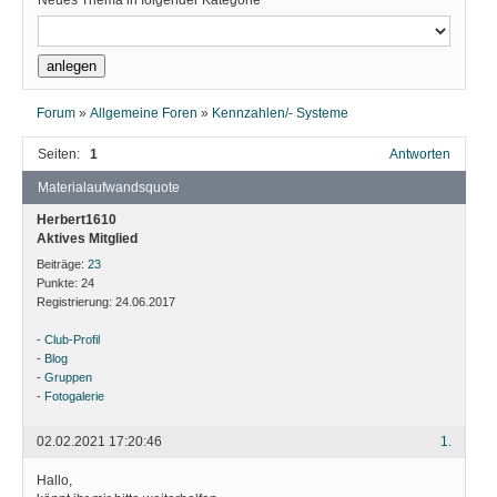
Neues Thema in folgender Kategorie
Forum
»
Allgemeine Foren
»
Kennzahlen/- Systeme
Seiten:
1
Antworten
Materialaufwandsquote
Herbert1610
Aktives Mitglied
Beiträge:
23
Punkte:
24
Registrierung:
24.06.2017
-
Club-Profil
-
Blog
-
Gruppen
-
Fotogalerie
02.02.2021 17:20:46
1.
Hallo,