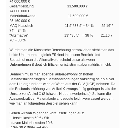
+4.000.000 €
Gesamtleistung 33.500.000 €
74.000.000 €
Materialaufwand 11.500.000 €
25.160.000 €
MAQ-Klassisch 11,5' / 33,5' = 34 % 25,16' /
74' = 34 %
"Alternative" 13' / 35,5' = 38 % 21,16' /
70' = 30 %
Würde man die Klassische Berechnung heranziehen sieht man das
beide Unternehmen gleich Effizient in diesem Bereich sind.
Betrachtet man die Alternative erscheint es so als wenn
Unternehmen B deutlich Effizienter ist, stimmt aber natürlich nicht.
Dennoch muss man aber bei außergewöhnlich hohen
Bestandsminderungen / Bestanderhöhungen vorsichtig sein v.a. vor
dem Hintergrund das wir hier Werte aus der GuV (HGB) nehmen. Da
die Bestandserhöhung von Artikel X zwangsläufig geringer ist als der
Umsatz von Artikel X (Stichwort: Niederstwertprinzip). So kann die
Aussagekraft der Materialaufwandsqoute leicht verwässert werden,
wie man an folgendem Beispiel sehen kann:
Gehen wir von folgenden Voraussetzungen aus:
- Herstellkosten 50 € / Stk.
- davon Materialkosten 10 €
- V&V 25 € (50% auf HK)