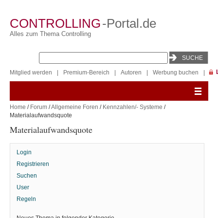
CONTROLLING
-Portal.de
Alles zum Thema Controlling
Mitglied werden
|
Premium-Bereich
|
Autoren
|
Werbung buchen
|
Home
/
Forum
/
Allgemeine Foren
/
Kennzahlen/- Systeme
/
Materialaufwandsquote
Materialaufwandsquote
Login
Registrieren
Suchen
User
Regeln