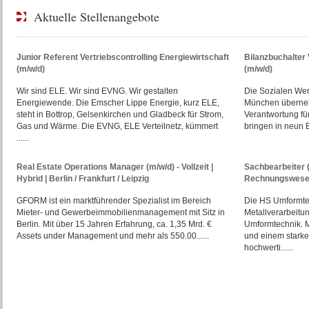
Aktuelle Stellenangebote
Junior Referent Vertriebscontrolling Energiewirtschaft
Bilanzbuchalte
(m/w/d)
(m/w/d)
Wir sind ELE. Wir sind EVNG. Wir gestalten
Die Sozialen We
Energiewende. Die Emscher Lippe Energie, kurz ELE,
München überneh
steht in Bottrop, Gelsenkirchen und Gladbeck für Strom,
Verantwortung fü
Gas und Wärme. Die EVNG, ELE Verteilnetz, kümmert
bringen in neun E
......
Real Estate Operations Manager (m/w/d) - Vollzeit |
Sachbearbeiter 
Hybrid | Berlin / Frankfurt / Leipzig
Rechnungswesen
GFORM ist ein marktführender Spezialist im Bereich
Die HS Umformtec
Mieter- und Gewerbeimmobilienmanagement mit Sitz in
Metallverarbeitu
Berlin. Mit über 15 Jahren Erfahrung, ca. 1,35 Mrd. €
Umformtechnik. M
Assets under Management und mehr als 550.00......
und einem starke
hochwerti......