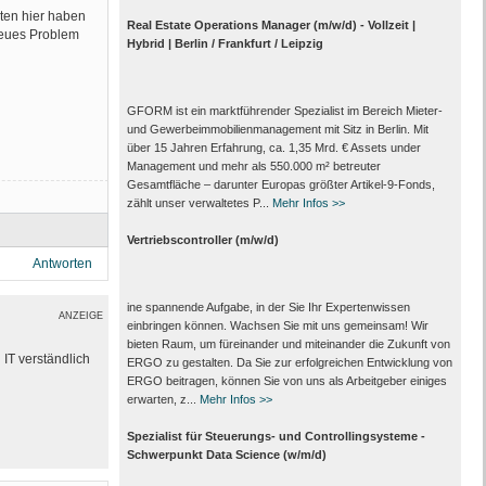
ten hier haben
Real Estate Operations Manager (m/w/d) - Vollzeit |
neues Problem
Hybrid | Berlin / Frankfurt / Leipzig
GFORM ist ein marktführender Spezialist im Bereich Mieter-
und Gewerbeimmobilienmanagement mit Sitz in Berlin. Mit
über 15 Jahren Erfahrung, ca. 1,35 Mrd. € Assets under
Management und mehr als 550.000 m² betreuter
Gesamtfläche – darunter Europas größter Artikel-9-Fonds,
zählt unser verwaltetes P...
Mehr Infos >>
Vertriebscontroller (m/w/d)
Antworten
ine spannende Aufgabe, in der Sie Ihr Expertenwissen
ANZEIGE
einbringen können. Wachsen Sie mit uns gemeinsam! Wir
bieten Raum, um füreinander und miteinander die Zukunft von
IT verständlich
ERGO zu gestalten. Da Sie zur erfolgreichen Entwicklung von
ERGO beitragen, können Sie von uns als Arbeitgeber einiges
erwarten, z...
Mehr Infos >>
Spezialist für Steuerungs- und Controllingsysteme -
Schwerpunkt Data Science (w/m/d)