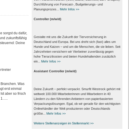
Durchführung von Forecast‑, Budgetierungs‑ und
Planungsprozes...
Mehr Infos >>
Controller (m/w/d)
e sorgst du dafür,
Gestalte mit uns die Zukunft der Tierversicherung in
 und zukunftsfähig
Deutschland und Europa. Bei uns dreht sich (fast) alles um
 steuernd: Deine
Hunde und Katzen – und um die Menschen, die sie lieben. Seit
Jahrzehnten versichern wir Vierbeiner zuverlässig gegen
hohe Tierarztkosten und bieten Hundehaltenden zusätzlich
ein...
Mehr Infos >>
rtreter
Assistant Controller (m/w/d)
e Branchen. Was
gt erst einmal
Deine Zukunft – perfekt verpackt. Smurfit Westrock gehört mit
st aber so frisch
weltweit 100.000 Mitarbeiter­innen und Mitarbeitern in 40
......
Ländern zu den führenden Anbietern von papier­basierten
Verpackungs­lösungen. Egal, ob wir gerade für den wichtigsten
Onlinehändler der Welt produzieren oder Deutschlands
größte...
Mehr Infos >>
Weitere Stellenanzeigen im Stellenmarkt >>