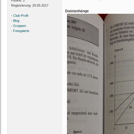
Punkte:
2
Registrierung:
29.05.2017
Dateianhänge
-
Club-Profil
-
Blog
-
Gruppen
-
Fotogalerie