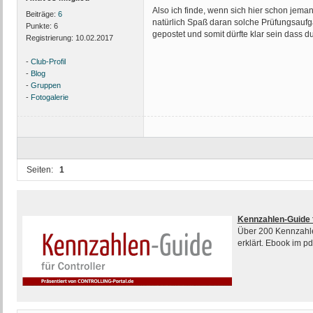
Also ich finde, wenn sich hier schon jem
Beiträge:
6
natürlich Spaß daran solche Prüfungsaufga
Punkte:
6
gepostet und somit dürfte klar sein dass du
Registrierung:
10.02.2017
-
Club-Profil
-
Blog
-
Gruppen
-
Fotogalerie
Seiten:
1
Kennzahlen-Guide f
Über 200 Kennzahlen
erklärt. Ebook im p