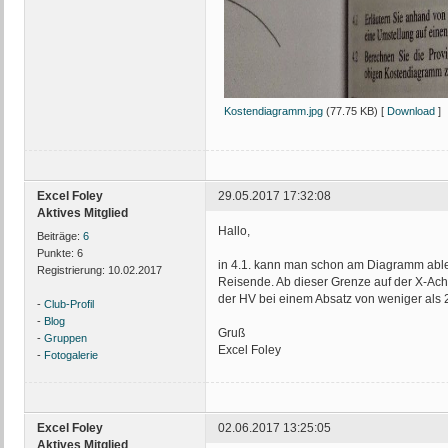
Kostendiagramm.jpg
(77.75 KB) [
Download
]
Excel Foley
29.05.2017 17:32:08
Aktives Mitglied
Hallo,
Beiträge:
6
Punkte:
6
in 4.1. kann man schon am Diagramm ables
Registrierung:
10.02.2017
Reisende. Ab dieser Grenze auf der X-Achs
der HV bei einem Absatz von weniger als 
-
Club-Profil
-
Blog
Gruß
-
Gruppen
Excel Foley
-
Fotogalerie
Excel Foley
02.06.2017 13:25:05
Aktives Mitglied