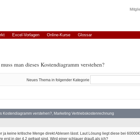
Mitgl
rkt
Excel-Vorlagen
Online-Kurse
Glossar
e muss man dieses Kostendiagramm verstehen?
Neues Thema in folgender Kategorie
s Kostendiagramm verstehen?, Marketing Vertriebskostenrechnung
ier ja keine kritische Menge direkt Ablesen lässt. Laut Lösung liegt diese bei 6000
e erst in der 4.2 gefragt sind. Wird einer schlauer drauß als ich?