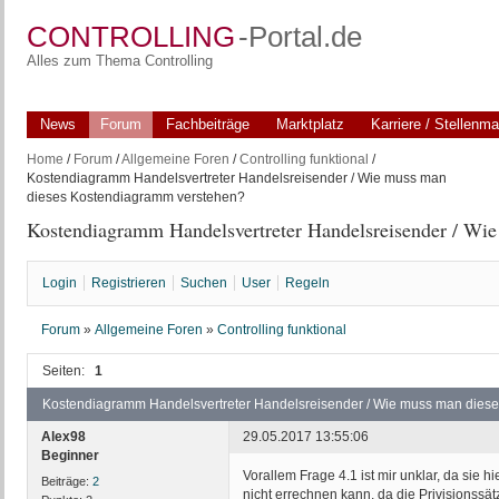
CONTROLLING
-Portal.de
Alles zum Thema Controlling
News
Forum
Fachbeiträge
Marktplatz
Karriere / Stellenma
Home
/
Forum
/
Allgemeine Foren
/
Controlling funktional
/
Kostendiagramm Handelsvertreter Handelsreisender / Wie muss man
dieses Kostendiagramm verstehen?
Kostendiagramm Handelsvertreter Handelsreisender / Wi
Login
Registrieren
Suchen
User
Regeln
Forum
»
Allgemeine Foren
»
Controlling funktional
Seiten:
1
Kostendiagramm Handelsvertreter Handelsreisender / Wie muss man diese
Alex98
29.05.2017 13:55:06
Beginner
Vorallem Frage 4.1 ist mir unklar, da sie h
Beiträge:
2
nicht errechnen kann, da die Privisionssätz