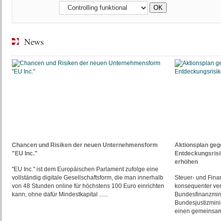
News
Chancen und Risiken der neuen Unternehmensform
Aktionsplan gege
"EU Inc."
Entdeckungsris
erhöhen
"EU Inc." ist dem Europäischen Parlament zufolge eine
vollständig digitale Gesellschaftsform, die man innerhalb
Steuer- und Finan
von 48 Stunden online für höchstens 100 Euro einrichten
konsequenter ve
kann, ohne dafür Mindestkapital ......
Bundesfinanzmini
Bundesjustizmini
einen gemeinsame