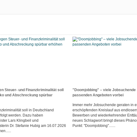
n Steuer- und Finanzkriminalität soll
"Doomjobbing" – viele Jobsuchende 
iko und Abschreckung spürbar
passenden Angeboten vorbei
Immer mehr Jobsuchende geraten in e
zkriminalität soll in Deutschland
erschöpfenden Kreislauf aus endlosem
rfolgt werden. Dazu haben
Bewerben und wiederkehrender Enttä
ster Lars Klingbeil und
neues Schlagwort bringt dieses Phän
sterin Dr. Stefanie Hubig am 16.07.2026
Punkt: "Doomjobbing".......
n......