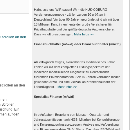
Hallo, lass uns WIR sagen! Wir - die HUK-COBURG
Versicherungsgruppe - zählen zu den 10 größten in
Deutschland. Vor über 90 Jahren gegründet sind wir mit über
13 Millionen Kund:innen heute der große Versicherer für
Privathaushalte und der größte deutsche Autoversicherer.
Dass wir oft preisgünstige...
Mehr Infos >>
Finanzbuchhalter (m/w/d) oder Bilanzbuchhalter (m/w/d)
Als erfolgreich tätiges, akkreditiertes medizinisches Labor
zählen wir mit dem kompletten Leistungs­spektrum der
modernen medizinischen Diagnostik zu Deutschlands
führenden Privat­laboratorien. Seit 75 Jahren vertrauen nieder­
gelassene Ärzte und eine Vielzahl an Kranken­häusern der
scrollen an den
Labor­diagnost...
Mehr Infos >>
Specialist Finance (m/w/d)
inen
 Scrollen,
uschung. Ein
omen auf den
Ihre Aufgaben: Erstellung von Monats‑, Quartals‑ und
Jahresabschlüssen nach HGB, Mitarbeit bei Konsolidierungs‑
und Konzernabschlussprozessen, Analyse und Aufbereitung
von Finanzkennzahlen (GuV, Bilanz, Cashflow, EBIT-Bridges),