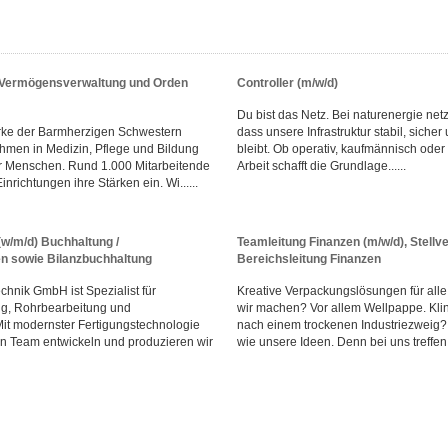
r Vermögensverwaltung und Orden
Controller (m/w/d)
Du bist das Netz. Bei naturenergie netz
rke der Barmherzigen Schwestern
dass unsere Infrastruktur stabil, sicher
men in Medizin, Pflege und Bildung
bleibt. Ob operativ, kaufmännisch oder
r Menschen. Rund 1.000 Mitarbeitende
Arbeit schafft die Grundlage......
inrichtungen ihre Stärken ein. Wi......
(w/m/d) Buchhaltung /
Teamleitung Finanzen (m/w/d), Stellve
 sowie Bilanzbuchhaltung
Bereichsleitung Finanzen
hnik GmbH ist Spezialist für
Kreative Verpackungslösungen für all
ng, Rohrbearbeitung und
wir machen? Vor allem Wellpappe. Klin
it modernster Fertigungstechnologie
nach einem trockenen Industriezweig? I
n Team entwickeln und produzieren wir
wie unsere Ideen. Denn bei uns treffen 1