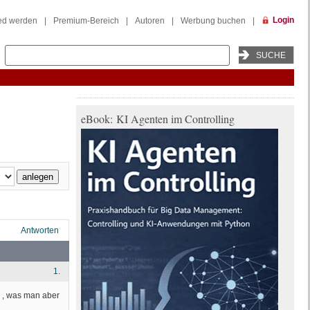
Login
ied werden
|
Premium-Bereich
|
Autoren
|
Werbung buchen
|
eBook: KI Agenten im Controlling
Antworten
1.
0€ , was man aber