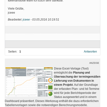
Ideenanstöße wäre ich Euch sehr dankbar.
Viele Grüße,
jceee
Bearbeitet:
jceee
-
03.05.2016 10:19:51
Seiten:
1
Antworten
ANZEIGE
Diese Excel-Vorlage (Tool)
ermöglicht die
Planung und
Überwachung der termingemäßen
Lieferung von Dokumenten in
einem Projekt
. Auf der Grundlage
der erfassten Plan- und Ist-Termine
wird für jede Berichtsperiode der
Status ausgewertet und in einem
Dashboard präsentiert. Dieses Werkzeug enthält die dazu erforderlichen
Tabellenvorlagen sowie die notwendigen Berechnungsmodelle.