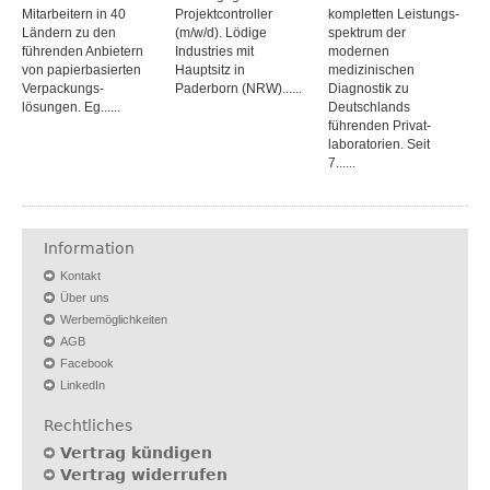
Mitarbeitern in 40
Projektcontroller
kompletten Leistungs­
Ländern zu den
(m/w/d). Lödige
spektrum der
führenden Anbietern
Industries mit
modernen
von papier­basierten
Hauptsitz in
medizinischen
Verpackungs­
Paderborn (NRW)......
Diagnostik zu
lösungen. Eg......
Deutschlands
führenden Privat­
laboratorien. Seit
7......
Information
Kontakt
Über uns
Werbemöglichkeiten
AGB
Facebook
LinkedIn
Rechtliches
Vertrag kündigen
Vertrag widerrufen