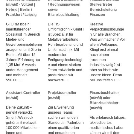
(m/w/d) - Vollzeit |
/ Rechnungswesen
Stellvertreter
Hybrid | Berlin /
sowie
Bereichsleitung
Frankfurt / Leipzig
Bilanzbuchhaltung
Finanzen
GFORM ist ein
Die HS
Kreative
marktführender
Umformtechnik GmbH
Verpackungslösunge
Spezialist im Bereich
ist Spezialist für
n für alle Branchen.
Mieter- und
Metallverarbeitung,
Was wir machen? Vor
Gewerbeimmobilienm
Rohrbearbeitung und
allem Wellpappe.
anagement mit Sitz in
Umformtechnik. Mit
Klingt erst einmal
Berlin. Mit über 15
modernster
nach einem
Jahren Erfahrung, ca.
Fertigungstechnologi
trockenen
1,35 Mrd. € Assets
e und einem starken
Industriezweig? Ist
under Management
Team entwickeln und
aber so frisch wie
und mehr als
produzieren wir
unsere Ideen. Denn
550.00......
hochwerti......
bei uns treffen 1......
Assistant Controller
Projektcontroller
Finanzbuchhalter
(m/w/d)
(m/w/d)
(m/w/d) oder
Bilanzbuchhalter
Deine Zukunft –
Zur Erweiterung
(m/w/d)
perfekt verpackt.
unseres Teams
Smurfit Westrock
suchen wir für den
Als erfolgreich tätiges,
gehört mit weltweit
Standort in Paderborn
akkreditiertes
100.000 Mitarbeiter­
einen qualifizierten
medizinisches Labor
innen und
und engagierten
zählen wir mit dem