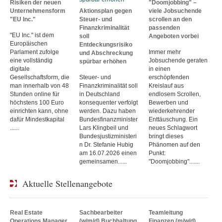
Risiken der neuen
"Doomjobbing" –
Unternehmensform
Aktionsplan gegen
viele Jobsuchende
"EU Inc."
Steuer- und
scrollen an den
Finanzkriminalität
passenden
"EU Inc." ist dem
soll
Angeboten vorbei
Europäischen
Entdeckungsrisiko
Parlament zufolge
Immer mehr
und Abschreckung
eine vollständig
Jobsuchende geraten
spürbar erhöhen
digitale
in einen
Gesellschaftsform, die
Steuer- und
erschöpfenden
man innerhalb von 48
Finanzkriminalität soll
Kreislauf aus
Stunden online für
in Deutschland
endlosem Scrollen,
höchstens 100 Euro
konsequenter verfolgt
Bewerben und
einrichten kann, ohne
werden. Dazu haben
wiederkehrender
dafür Mindestkapital
Bundesfinanzminister
Enttäuschung. Ein
......
Lars Klingbeil und
neues Schlagwort
Bundesjustizministeri
bringt dieses
n Dr. Stefanie Hubig
Phänomen auf den
am 16.07.2026 einen
Punkt:
gemeinsamen......
"Doomjobbing".......
Aktuelle Stellenangebote
Real Estate
Sachbearbeiter
Teamleitung
Operations Manager
(w/m/d) Buchhaltung
Finanzen (m/w/d),