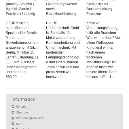
(m/w/d) - Vollzeit |
/ Rechnungswesen
Stellvertreter
Hybrid | Berlin /
sowie
Bereichsleitung
Frankfurt / Leipzig
Bilanzbuchhaltung
Finanzen
GFORM ist ein
Die HS
Kreative
marktführender
Umformtechnik GmbH
Verpackungslösunge
Spezialist im Bereich
ist Spezialist für
n für alle Branchen.
Mieter- und
Metallverarbeitung,
Was wir machen? Vor
Gewerbeimmobilienm
Rohrbearbeitung und
allem Wellpappe.
anagement mit Sitz in
Umformtechnik. Mit
Klingt erst einmal
Berlin. Mit über 15
modernster
nach einem
Jahren Erfahrung, ca.
Fertigungstechnologi
trockenen
1,35 Mrd. € Assets
e und einem starken
Industriezweig? Ist
under Management
Team entwickeln und
aber so frisch wie
und mehr als
produzieren wir
unsere Ideen. Denn
550.00......
hochwerti......
bei uns treffen 1......
Information
Kontakt
Über uns
Werbemöglichkeiten
AGB