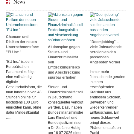
News
Chancen und
Risiken der neuen
"Doomjobbing" –
Unternehmensform
Aktionsplan gegen
viele Jobsuchende
"EU Inc."
Steuer- und
scrollen an den
Finanzkriminalität
passenden
"EU Inc." ist dem
soll
Angeboten vorbei
Europäischen
Entdeckungsrisiko
Parlament zufolge
Immer mehr
und Abschreckung
eine vollständig
Jobsuchende geraten
spürbar erhöhen
digitale
in einen
Gesellschaftsform, die
Steuer- und
erschöpfenden
man innerhalb von 48
Finanzkriminalität soll
Kreislauf aus
Stunden online für
in Deutschland
endlosem Scrollen,
höchstens 100 Euro
konsequenter verfolgt
Bewerben und
einrichten kann, ohne
werden. Dazu haben
wiederkehrender
dafür Mindestkapital
Bundesfinanzminister
Enttäuschung. Ein
......
Lars Klingbeil und
neues Schlagwort
Bundesjustizministeri
bringt dieses
n Dr. Stefanie Hubig
Phänomen auf den
am 16.07.2026 einen
Punkt: