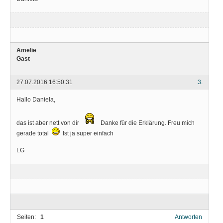
Amelie
Gast
27.07.2016 16:50:31
3.
Hallo Daniela,
das ist aber nett von dir
Danke für die Erklärung. Freu mich
gerade total
Ist ja super einfach
LG
Seiten:
1
Antworten