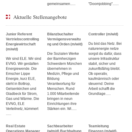
gemeinsamen......
"Doomjobbing".......
Aktuelle Stellenangebote
Junior Referent
Bilanzbuchalter
Controller (m/w/d)
Vertriebscontrolling
Vermögensverwaltu
Du bist das Netz. Bei
Energiewirtschaft
ng und Orden (m/w/d)
naturenergie netze
(m/w/d)
Die Sozialen Werke
sorgst du dafür, dass
Wir sind ELE. Wir sind
der Barmherzigen
unsere Infrastruktur
EVNG. Wir gestalten
Schwestern München
stabil, sicher und
Energiewende. Die
übernehmen in
zukunftsfähig bleibt.
Emscher Lippe
Medizin, Pflege und
Ob operativ,
Energie, kurz ELE,
Bildung
kaufmännisch oder
steht in Bottrop,
Verantwortung für
steuernd: Deine
Gelsenkirchen und
Menschen. Rund
Arbeit schafft die
Gladbeck für Strom,
1.000 Mitarbeitende
Grundlage......
Gas und Wärme. Die
bringen in neun
EVNG, ELE
Einrichtungen ihre
Verteilnetz, kümmert
Stärken ein. Wi......
......
Real Estate
Sachbearbeiter
Teamleitung
Operations Manager
(w/m/d) Buchhaltung
Finanzen (m/w/d),