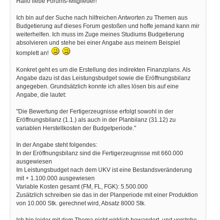
Hallo liebe Forums-Mitglieder!
Ich bin auf der Suche nach hilfreichen Antworten zu Themen aus
Budgetierung auf dieses Forum gestoßen und hoffe jemand kann mir
weiterhelfen. Ich muss im Zuge meines Studiums Budgetierung
absolvieren und stehe bei einer Angabe aus meinem Beispiel
komplett an!
Konkret geht es um die Erstellung des indirekten Finanzplans. Als
Angabe dazu ist das Leistungsbudget sowie die Eröffnungsbilanz
angegeben. Grundsätzlich konnte ich alles lösen bis auf eine
Angabe, die lautet:
"Die Bewertung der Fertigerzeugnisse erfolgt sowohl in der
Eröffnungsbilanz (1.1.) als auch in der Planbilanz (31.12) zu
variablen Herstellkosten der Budgetperiode."
In der Angabe steht folgendes:
In der Eröffnungsbilanz sind die Fertigerzeugnisse mit 660.000
ausgewiesen
Im Leistungsbudget nach dem UKV ist eine Bestandsveränderung
mit + 1.100.000 ausgewiesen
Variable Kosten gesamt (FM, FL, FGK): 5.500.000
Zusätzlich schreiben sie das in der Planperiode mit einer Produktion
von 10.000 Stk. gerechnet wird, Absatz 8000 Stk.
Ich bin leider mit dem Thema nicht wirklich bewandert, und verstehe