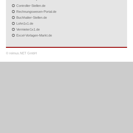
Controller-Stellen.de
Rechnungswesen-Portal.de
Buchhalter-Stellen.de
Lohn1x1.de
Vermieter1x1.de
Excel-Vorlagen-Markt.de
© reimus.NET GmbH