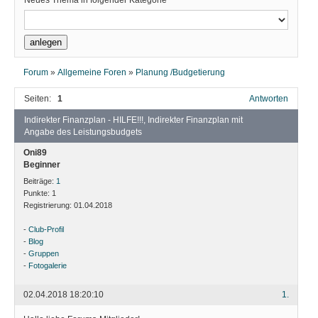
Neues Thema in folgender Kategorie
Forum
»
Allgemeine Foren
»
Planung /Budgetierung
Seiten:
1
Antworten
Indirekter Finanzplan - HILFE!!!, Indirekter Finanzplan mit
Angabe des Leistungsbudgets
Oni89
Beginner
Beiträge:
1
Punkte:
1
Registrierung:
01.04.2018
-
Club-Profil
-
Blog
-
Gruppen
-
Fotogalerie
02.04.2018 18:20:10
1.