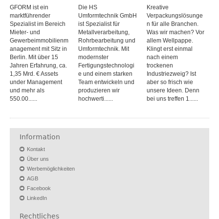
GFORM ist ein
Die HS
Kreative
marktführender
Umformtechnik GmbH
Verpackungslösunge
Spezialist im Bereich
ist Spezialist für
n für alle Branchen.
Mieter- und
Metallverarbeitung,
Was wir machen? Vor
Gewerbeimmobilienm
Rohrbearbeitung und
allem Wellpappe.
anagement mit Sitz in
Umformtechnik. Mit
Klingt erst einmal
Berlin. Mit über 15
modernster
nach einem
Jahren Erfahrung, ca.
Fertigungstechnologi
trockenen
1,35 Mrd. € Assets
e und einem starken
Industriezweig? Ist
under Management
Team entwickeln und
aber so frisch wie
und mehr als
produzieren wir
unsere Ideen. Denn
550.00......
hochwerti......
bei uns treffen 1......
Information
Kontakt
Über uns
Werbemöglichkeiten
AGB
Facebook
LinkedIn
Rechtliches