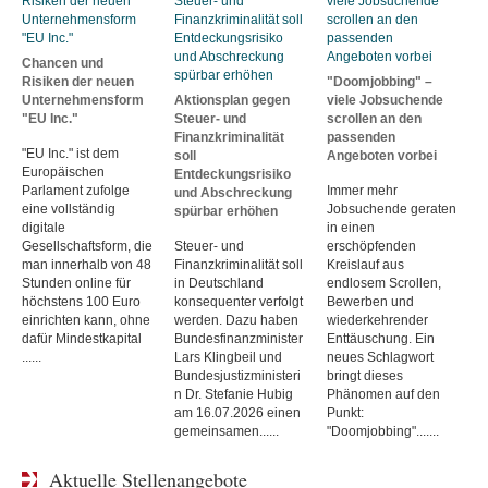
Chancen und
Risiken der neuen
"Doomjobbing" –
Unternehmensform
Aktionsplan gegen
viele Jobsuchende
"EU Inc."
Steuer- und
scrollen an den
Finanzkriminalität
passenden
"EU Inc." ist dem
soll
Angeboten vorbei
Europäischen
Entdeckungsrisiko
Parlament zufolge
Immer mehr
und Abschreckung
eine vollständig
Jobsuchende geraten
spürbar erhöhen
digitale
in einen
Gesellschaftsform, die
Steuer- und
erschöpfenden
man innerhalb von 48
Finanzkriminalität soll
Kreislauf aus
Stunden online für
in Deutschland
endlosem Scrollen,
höchstens 100 Euro
konsequenter verfolgt
Bewerben und
einrichten kann, ohne
werden. Dazu haben
wiederkehrender
dafür Mindestkapital
Bundesfinanzminister
Enttäuschung. Ein
......
Lars Klingbeil und
neues Schlagwort
Bundesjustizministeri
bringt dieses
n Dr. Stefanie Hubig
Phänomen auf den
am 16.07.2026 einen
Punkt:
gemeinsamen......
"Doomjobbing".......
Aktuelle Stellenangebote