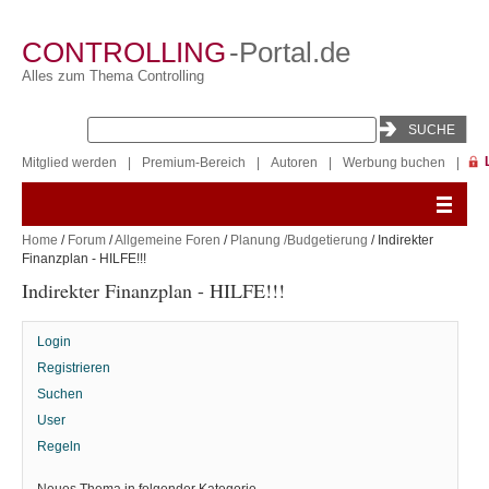
CONTROLLING
-Portal.de
Alles zum Thema Controlling
Mitglied werden
|
Premium-Bereich
|
Autoren
|
Werbung buchen
|
Home
/
Forum
/
Allgemeine Foren
/
Planung /Budgetierung
/ Indirekter
Finanzplan - HILFE!!!
Indirekter Finanzplan - HILFE!!!
Login
Registrieren
Suchen
User
Regeln