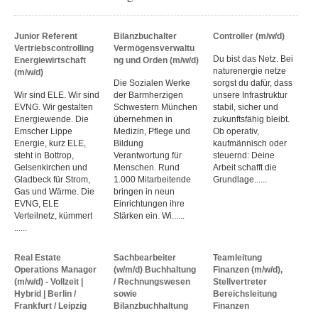
Junior Referent
Bilanzbuchalter
Controller (m/w/d)
Vertriebscontrolling
Vermögensverwaltu
Du bist das Netz. Bei
Energiewirtschaft
ng und Orden (m/w/d)
naturenergie netze
(m/w/d)
Die Sozialen Werke
sorgst du dafür, dass
Wir sind ELE. Wir sind
der Barmherzigen
unsere Infrastruktur
EVNG. Wir gestalten
Schwestern München
stabil, sicher und
Energiewende. Die
übernehmen in
zukunftsfähig bleibt.
Emscher Lippe
Medizin, Pflege und
Ob operativ,
Energie, kurz ELE,
Bildung
kaufmännisch oder
steht in Bottrop,
Verantwortung für
steuernd: Deine
Gelsenkirchen und
Menschen. Rund
Arbeit schafft die
Gladbeck für Strom,
1.000 Mitarbeitende
Grundlage......
Gas und Wärme. Die
bringen in neun
EVNG, ELE
Einrichtungen ihre
Verteilnetz, kümmert
Stärken ein. Wi......
......
Real Estate
Sachbearbeiter
Teamleitung
Operations Manager
(w/m/d) Buchhaltung
Finanzen (m/w/d),
(m/w/d) - Vollzeit |
/ Rechnungswesen
Stellvertreter
Hybrid | Berlin /
sowie
Bereichsleitung
Frankfurt / Leipzig
Bilanzbuchhaltung
Finanzen