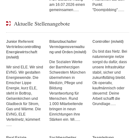
am 16.07.2026 einen
Punkt:
gemeinsamen......
"Doomjobbing".......
Aktuelle Stellenangebote
Junior Referent
Bilanzbuchalter
Controller (m/w/d)
Vertriebscontrolling
Vermögensverwaltu
Du bist das Netz. Bei
Energiewirtschaft
ng und Orden (m/w/d)
naturenergie netze
(m/w/d)
Die Sozialen Werke
sorgst du dafür, dass
Wir sind ELE. Wir sind
der Barmherzigen
unsere Infrastruktur
EVNG. Wir gestalten
Schwestern München
stabil, sicher und
Energiewende. Die
übernehmen in
zukunftsfähig bleibt.
Emscher Lippe
Medizin, Pflege und
Ob operativ,
Energie, kurz ELE,
Bildung
kaufmännisch oder
steht in Bottrop,
Verantwortung für
steuernd: Deine
Gelsenkirchen und
Menschen. Rund
Arbeit schafft die
Gladbeck für Strom,
1.000 Mitarbeitende
Grundlage......
Gas und Wärme. Die
bringen in neun
EVNG, ELE
Einrichtungen ihre
Verteilnetz, kümmert
Stärken ein. Wi......
......
Real Estate
Sachbearbeiter
Teamleitung