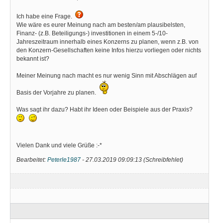
Ich habe eine Frage.
Wie wäre es eurer Meinung nach am besten/am plausibelsten,
Finanz- (z.B. Beteiligungs-) investitionen in einem 5-/10-
Jahreszeitraum innerhalb eines Konzerns zu planen, wenn z.B. von
den Konzern-Gesellschaften keine Infos hierzu vorliegen oder nichts
bekannt ist?
Meiner Meinung nach macht es nur wenig Sinn mit Abschlägen auf
Basis der Vorjahre zu planen.
Was sagt ihr dazu? Habt ihr Ideen oder Beispiele aus der Praxis?
Vielen Dank und viele Grüße :-*
Bearbeitet:
Peterle1987
-
27.03.2019 09:09:13
(
Schreibfehlet
)