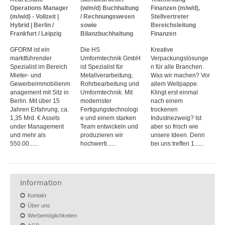
Operations Manager
(w/m/d) Buchhaltung
Finanzen (m/w/d),
(m/w/d) - Vollzeit |
/ Rechnungswesen
Stellvertreter
Hybrid | Berlin /
sowie
Bereichsleitung
Frankfurt / Leipzig
Bilanzbuchhaltung
Finanzen
GFORM ist ein
Die HS
Kreative
marktführender
Umformtechnik GmbH
Verpackungslösunge
Spezialist im Bereich
ist Spezialist für
n für alle Branchen.
Mieter- und
Metallverarbeitung,
Was wir machen? Vor
Gewerbeimmobilienm
Rohrbearbeitung und
allem Wellpappe.
anagement mit Sitz in
Umformtechnik. Mit
Klingt erst einmal
Berlin. Mit über 15
modernster
nach einem
Jahren Erfahrung, ca.
Fertigungstechnologi
trockenen
1,35 Mrd. € Assets
e und einem starken
Industriezweig? Ist
under Management
Team entwickeln und
aber so frisch wie
und mehr als
produzieren wir
unsere Ideen. Denn
550.00......
hochwerti......
bei uns treffen 1......
Information
Kontakt
Über uns
Werbemöglichkeiten