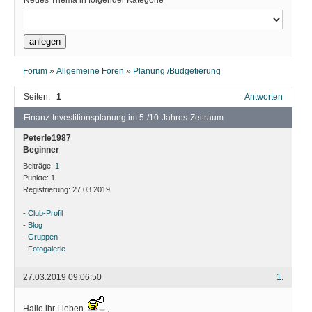
Neues Thema in folgender Kategorie
Forum
»
Allgemeine Foren
»
Planung /Budgetierung
Seiten:
1
Antworten
Finanz-Investitionsplanung im 5-/10-Jahres-Zeitraum
Peterle1987
Beginner
Beiträge:
1
Punkte:
1
Registrierung:
27.03.2019
-
Club-Profil
-
Blog
-
Gruppen
-
Fotogalerie
27.03.2019 09:06:50
1.
Hallo ihr Lieben
,