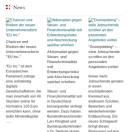
News
Chancen und
Risiken der neuen
"Doomjobbing" –
Unternehmensform
Aktionsplan gegen
viele Jobsuchende
"EU Inc."
Steuer- und
scrollen an den
Finanzkriminalität
passenden
"EU Inc." ist dem
soll
Angeboten vorbei
Europäischen
Entdeckungsrisiko
Parlament zufolge
Immer mehr
und Abschreckung
eine vollständig
Jobsuchende geraten
spürbar erhöhen
digitale
in einen
Gesellschaftsform, die
Steuer- und
erschöpfenden
man innerhalb von 48
Finanzkriminalität soll
Kreislauf aus
Stunden online für
in Deutschland
endlosem Scrollen,
höchstens 100 Euro
konsequenter verfolgt
Bewerben und
einrichten kann, ohne
werden. Dazu haben
wiederkehrender
dafür Mindestkapital
Bundesfinanzminister
Enttäuschung. Ein
......
Lars Klingbeil und
neues Schlagwort
Bundesjustizministeri
bringt dieses
n Dr. Stefanie Hubig
Phänomen auf den