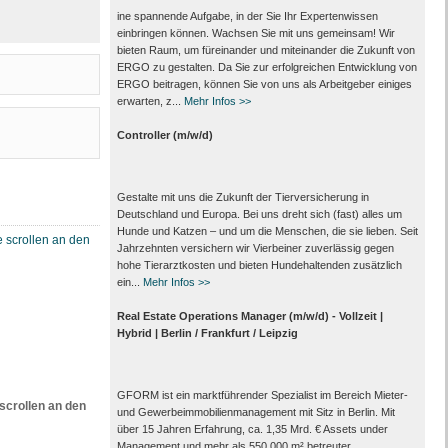
ine spannende Aufgabe, in der Sie Ihr Expertenwissen
einbringen können. Wachsen Sie mit uns gemeinsam! Wir
bieten Raum, um füreinander und miteinander die Zukunft von
ERGO zu gestalten. Da Sie zur erfolgreichen Entwicklung von
ERGO beitragen, können Sie von uns als Arbeitgeber einiges
erwarten, z...
Mehr Infos >>
Controller (m/w/d)
Gestalte mit uns die Zukunft der Tierversicherung in
Deutschland und Europa. Bei uns dreht sich (fast) alles um
Hunde und Katzen – und um die Menschen, die sie lieben. Seit
Jahrzehnten versichern wir Vierbeiner zuverlässig gegen
hohe Tierarztkosten und bieten Hundehaltenden zusätzlich
ein...
Mehr Infos >>
Real Estate Operations Manager (m/w/d) - Vollzeit |
Hybrid | Berlin / Frankfurt / Leipzig
GFORM ist ein marktführender Spezialist im Bereich Mieter-
scrollen an den
und Gewerbeimmobilienmanagement mit Sitz in Berlin. Mit
über 15 Jahren Erfahrung, ca. 1,35 Mrd. € Assets under
Management und mehr als 550.000 m² betreuter