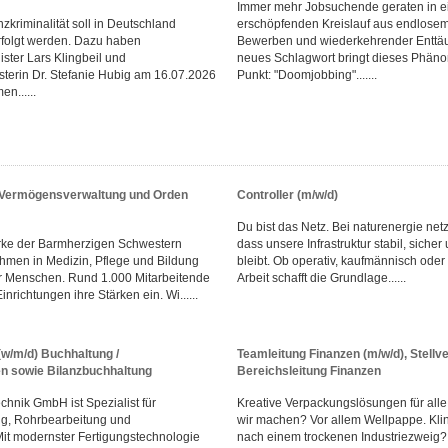
Immer mehr Jobsuchende geraten in e
zkriminalität soll in Deutschland
erschöpfenden Kreislauf aus endlosem
rfolgt werden. Dazu haben
Bewerben und wiederkehrender Enttä
ster Lars Klingbeil und
neues Schlagwort bringt dieses Phän
sterin Dr. Stefanie Hubig am 16.07.2026
Punkt: "Doomjobbing".......
n......
r Vermögensverwaltung und Orden
Controller (m/w/d)
Du bist das Netz. Bei naturenergie netz
rke der Barmherzigen Schwestern
dass unsere Infrastruktur stabil, sicher
men in Medizin, Pflege und Bildung
bleibt. Ob operativ, kaufmännisch oder
r Menschen. Rund 1.000 Mitarbeitende
Arbeit schafft die Grundlage......
inrichtungen ihre Stärken ein. Wi......
(w/m/d) Buchhaltung /
Teamleitung Finanzen (m/w/d), Stellve
 sowie Bilanzbuchhaltung
Bereichsleitung Finanzen
hnik GmbH ist Spezialist für
Kreative Verpackungslösungen für all
ng, Rohrbearbeitung und
wir machen? Vor allem Wellpappe. Klin
it modernster Fertigungstechnologie
nach einem trockenen Industriezweig? I