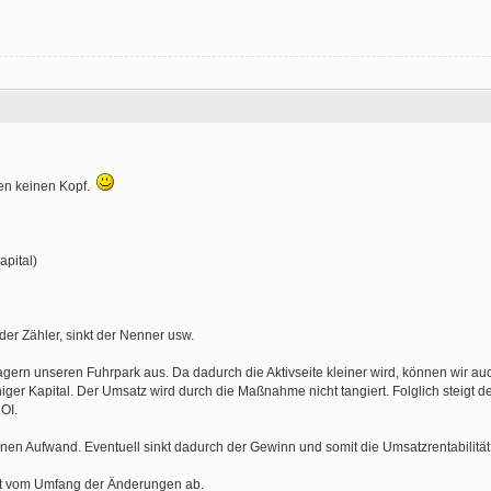
en keinen Kopf.
pital)
der Zähler, sinkt der Nenner usw.
agern unseren Fuhrpark aus. Da dadurch die Aktivseite kleiner wird, können wir au
iger Kapital. Der Umsatz wird durch die Maßnahme nicht tangiert. Folglich steigt d
OI.
en Aufwand. Eventuell sinkt dadurch der Gewinn und somit die Umsatzrentabilität,
gt vom Umfang der Änderungen ab.