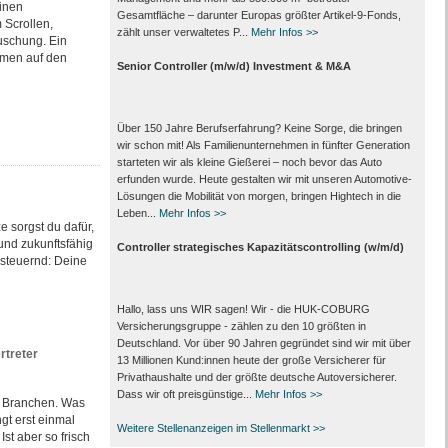
inen
Gesamtfläche – darunter Europas größter Artikel-9-Fonds,
 Scrollen,
zählt unser verwaltetes P...
Mehr Infos >>
uschung. Ein
omen auf den
Senior Controller (m/w/d) Investment & M&A
Über 150 Jahre Berufserfahrung? Keine Sorge, die bringen
wir schon mit! Als Familienunternehmen in fünfter Generation
starteten wir als kleine Gießerei – noch bevor das Auto
erfunden wurde. Heute gestalten wir mit unseren Automotive-
Lösungen die Mobilität von morgen, bringen Hightech in die
Leben...
Mehr Infos >>
e sorgst du dafür,
 und zukunftsfähig
Controller strategisches Kapazitätscontrolling (w/m/d)
 steuernd: Deine
Hallo, lass uns WIR sagen! Wir - die HUK-COBURG
Versicherungsgruppe - zählen zu den 10 größten in
Deutschland. Vor über 90 Jahren gegründet sind wir mit über
rtreter
13 Millionen Kund:innen heute der große Versicherer für
Privathaushalte und der größte deutsche Autoversicherer.
Dass wir oft preisgünstige...
Mehr Infos >>
e Branchen. Was
gt erst einmal
Weitere Stellenanzeigen im Stellenmarkt >>
st aber so frisch