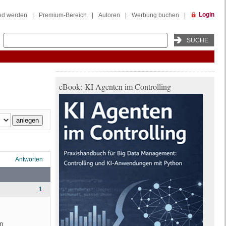
Login
ied werden
|
Premium-Bereich
|
Autoren
|
Werbung buchen
|
eBook: KI Agenten im Controlling
Antworten
1.
um