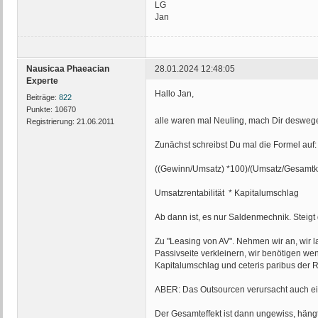
LG
Jan
Nausicaa Phaeacian
28.01.2024 12:48:05
Experte
Hallo Jan,
Beiträge:
822
Punkte:
10670
alle waren mal Neuling, mach Dir desweg
Registrierung:
21.06.2011
Zunächst schreibst Du mal die Formel auf:
((Gewinn/Umsatz) *100)/(Umsatz/Gesamtka
Umsatzrentabilität * Kapitalumschlag
Ab dann ist, es nur Saldenmechnik. Steigt 
Zu "Leasing von AV". Nehmen wir an, wir l
Passivseite verkleinern, wir benötigen wen
Kapitalumschlag und ceteris paribus der R
ABER: Das Outsourcen verursacht auch ein
Der Gesamteffekt ist dann ungewiss, hän