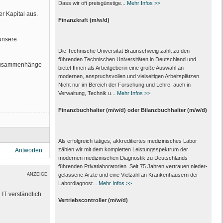
Dass wir oft preisgünstige...
Mehr Infos >>
r Kapital aus.
Finanzkraft (m/w/d)
unsere
Die Technische Universität Braunschweig zählt zu den
führenden Technischen Universitäten in Deutschland und
szusammenhänge
bietet Ihnen als Arbeit­geberin eine große Auswahl an
modernen, anspruchsvollen und vielseitigen Arbeits­plätzen.
Nicht nur im Bereich der Forschung und Lehre, auch in
Verwaltung, Technik u...
Mehr Infos >>
Finanzbuchhalter (m/w/d) oder Bilanzbuchhalter (m/w/d)
Als erfolgreich tätiges, akkreditiertes medizinisches Labor
zählen wir mit dem kompletten Leistungs­spektrum der
Antworten
modernen medizinischen Diagnostik zu Deutschlands
führenden Privat­laboratorien. Seit 75 Jahren vertrauen nieder­
ANZEIGE
gelassene Ärzte und eine Vielzahl an Kranken­häusern der
Labor­diagnost...
Mehr Infos >>
IT verständlich
Vertriebscontroller (m/w/d)