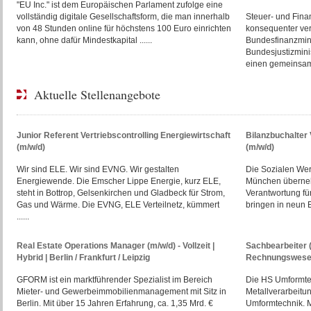
"EU Inc." ist dem Europäischen Parlament zufolge eine
vollständig digitale Gesellschaftsform, die man innerhalb
Steuer- und Finan
von 48 Stunden online für höchstens 100 Euro einrichten
konsequenter ve
kann, ohne dafür Mindestkapital ......
Bundesfinanzmini
Bundesjustizmini
einen gemeinsame
Aktuelle Stellenangebote
Junior Referent Vertriebscontrolling Energiewirtschaft
Bilanzbuchalte
(m/w/d)
(m/w/d)
Wir sind ELE. Wir sind EVNG. Wir gestalten
Die Sozialen We
Energiewende. Die Emscher Lippe Energie, kurz ELE,
München überneh
steht in Bottrop, Gelsenkirchen und Gladbeck für Strom,
Verantwortung fü
Gas und Wärme. Die EVNG, ELE Verteilnetz, kümmert
bringen in neun E
......
Real Estate Operations Manager (m/w/d) - Vollzeit |
Sachbearbeiter 
Hybrid | Berlin / Frankfurt / Leipzig
Rechnungswesen
GFORM ist ein marktführender Spezialist im Bereich
Die HS Umformtec
Mieter- und Gewerbeimmobilienmanagement mit Sitz in
Metallverarbeitu
Berlin. Mit über 15 Jahren Erfahrung, ca. 1,35 Mrd. €
Umformtechnik. M