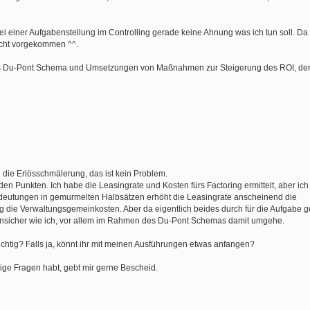
einer Aufgabenstellung im Controlling gerade keine Ahnung was ich tun soll. Da i
nicht vorgekommen ^^.
as Du-Pont Schema und Umsetzungen von Maßnahmen zur Steigerung des ROI, der 
n die Erlösschmälerung, das ist kein Problem.
n Punkten. Ich habe die Leasingrate und Kosten fürs Factoring ermittelt, aber ich 
ndeutungen in gemurmelten Halbsätzen erhöht die Leasingrate anscheinend die
 die Verwaltungsgemeinkosten. Aber da eigentlich beides durch für die Aufgabe
ir unsicher wie ich, vor allem im Rahmen des Du-Pont Schemas damit umgehe.
richtig? Falls ja, könnt ihr mit meinen Ausführungen etwas anfangen?
tige Fragen habt, gebt mir gerne Bescheid.