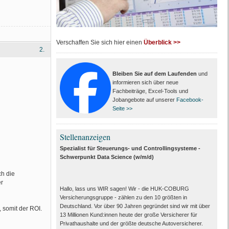
Verschaffen Sie sich hier einen
Überblick >>
2.
Bleiben Sie auf dem Laufenden
und
informieren sich über neue
Fachbeiträge, Excel-Tools und
Jobangebote auf unserer
Facebook-
Seite >>
Stellenanzeigen
Spezialist für Steuerungs- und Controllingsysteme -
Schwerpunkt Data Science (w/m/d)
ch die
er
Hallo, lass uns WIR sagen! Wir - die HUK-COBURG
Versicherungsgruppe - zählen zu den 10 größten in
Deutschland. Vor über 90 Jahren gegründet sind wir mit über
 somit der ROI.
13 Millionen Kund:innen heute der große Versicherer für
Privathaushalte und der größte deutsche Autoversicherer.