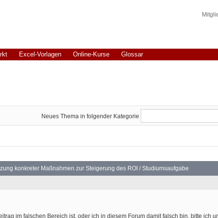
Mitgl
rkt
Excel-Vorlagen
Online-Kurse
Glossar
Neues Thema in folgender Kategorie
tzung konkreter Maßnahmen zur Steigerung des ROI / Studiumsaufgabe
Beitrag im falschen Bereich ist, oder ich in diesem Forum damit falsch bin, bitte ich 