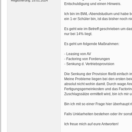
Registrierung:
25.01.2024
Entschuldigung und einen Hinweis.
Ich bin im BWL-Abendstudium und habe bei 
ein 1-er Schüler bin, ist das bisher noch 
Es geht wie im Betreff geschrieben um d
nur bei 14% liegt.
Es geht um folgende Maßnahmen:
- Leasing von AV
- Factoring von Forderungen
- Senkung d. Vertriebsprovision
Die Senkung der Provision fließt einfach i
Meine Probleme liegen bei den ersten beide
absolut nicht wohin damit. Durch wage A
Fertigungsgemeinkosten und das Factoring
Zuschlagssätze ermittelt wird, bin ich m
Bin ich mit so einer Frage hier überhaupt 
Falls Unklarheiten bestehen oder ihr sons
Ich freue mich auf eure Antworten!