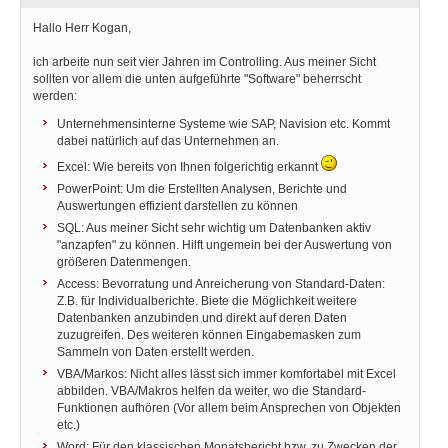
Hallo Herr Kogan,
ich arbeite nun seit vier Jahren im Controlling. Aus meiner Sicht
sollten vor allem die unten aufgeführte "Software" beherrscht
werden:
Unternehmensinterne Systeme wie SAP, Navision etc. Kommt
dabei natürlich auf das Unternehmen an.
Excel: Wie bereits von Ihnen folgerichtig erkannt
PowerPoint: Um die Erstellten Analysen, Berichte und
Auswertungen effizient darstellen zu können
SQL: Aus meiner Sicht sehr wichtig um Datenbanken aktiv
"anzapfen" zu können. Hilft ungemein bei der Auswertung von
größeren Datenmengen.
Access: Bevorratung und Anreicherung von Standard-Daten:
Z.B. für Individualberichte. Biete die Möglichkeit weitere
Datenbanken anzubinden und direkt auf deren Daten
zuzugreifen. Des weiteren können Eingabemasken zum
Sammeln von Daten erstellt werden.
VBA/Markos: Nicht alles lässt sich immer komfortabel mit Excel
abbilden. VBA/Makros helfen da weiter, wo die Standard-
Funktionen aufhören (Vor allem beim Ansprechen von Objekten
etc.)
Word: Für den klassischen Monatsbericht bzw. zu Zwecken der