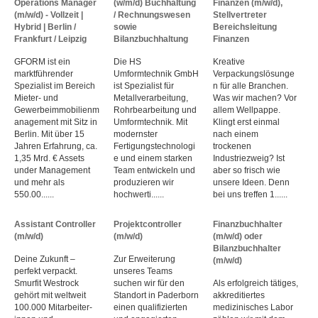
Operations Manager
(w/m/d) Buchhaltung
Finanzen (m/w/d),
(m/w/d) - Vollzeit |
/ Rechnungswesen
Stellvertreter
Hybrid | Berlin /
sowie
Bereichsleitung
Frankfurt / Leipzig
Bilanzbuchhaltung
Finanzen
GFORM ist ein
Die HS
Kreative
marktführender
Umformtechnik GmbH
Verpackungslösunge
Spezialist im Bereich
ist Spezialist für
n für alle Branchen.
Mieter- und
Metallverarbeitung,
Was wir machen? Vor
Gewerbeimmobilienm
Rohrbearbeitung und
allem Wellpappe.
anagement mit Sitz in
Umformtechnik. Mit
Klingt erst einmal
Berlin. Mit über 15
modernster
nach einem
Jahren Erfahrung, ca.
Fertigungstechnologi
trockenen
1,35 Mrd. € Assets
e und einem starken
Industriezweig? Ist
under Management
Team entwickeln und
aber so frisch wie
und mehr als
produzieren wir
unsere Ideen. Denn
550.00......
hochwerti......
bei uns treffen 1......
Assistant Controller
Projektcontroller
Finanzbuchhalter
(m/w/d)
(m/w/d)
(m/w/d) oder
Bilanzbuchhalter
Deine Zukunft –
Zur Erweiterung
(m/w/d)
perfekt verpackt.
unseres Teams
Smurfit Westrock
suchen wir für den
Als erfolgreich tätiges,
gehört mit weltweit
Standort in Paderborn
akkreditiertes
100.000 Mitarbeiter­
einen qualifizierten
medizinisches Labor