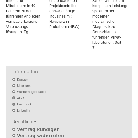
innen und
und engagierten
zählen wir mit dem
Mitarbeitern in 40
Projektcontroller
kompletten Leistungs­
Ländern zu den
(m/w/d). Lödige
spektrum der
führenden Anbietern
Industries mit
modernen
von papier­basierten
Hauptsitz in
medizinischen
Verpackungs­
Paderborn (NRW)......
Diagnostik zu
lösungen. Eg......
Deutschlands
führenden Privat­
laboratorien. Seit
7......
Information
Kontakt
Über uns
Werbemöglichkeiten
AGB
Facebook
LinkedIn
Rechtliches
Vertrag kündigen
Vertrag widerrufen