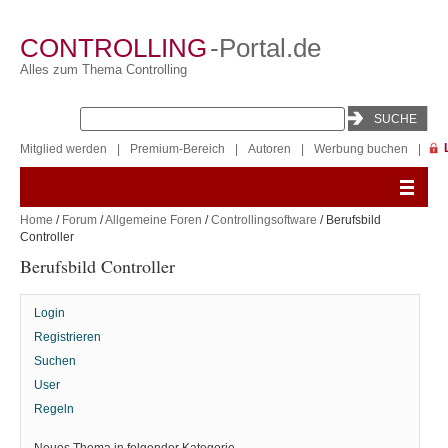
CONTROLLING
-Portal.de
Alles zum Thema Controlling
Mitglied werden
|
Premium-Bereich
|
Autoren
|
Werbung buchen
|
Home
/
Forum
/
Allgemeine Foren
/
Controllingsoftware
/ Berufsbild
Controller
Berufsbild Controller
Login
Registrieren
Suchen
User
Regeln