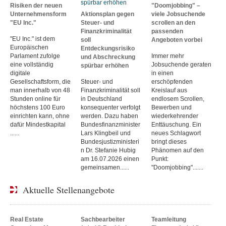
Risiken der neuen
"Doomjobbing" –
Unternehmensform
Aktionsplan gegen
viele Jobsuchende
"EU Inc."
Steuer- und
scrollen an den
Finanzkriminalität
passenden
"EU Inc." ist dem
soll
Angeboten vorbei
Europäischen
Entdeckungsrisiko
Parlament zufolge
Immer mehr
und Abschreckung
eine vollständig
Jobsuchende geraten
spürbar erhöhen
digitale
in einen
Gesellschaftsform, die
Steuer- und
erschöpfenden
man innerhalb von 48
Finanzkriminalität soll
Kreislauf aus
Stunden online für
in Deutschland
endlosem Scrollen,
höchstens 100 Euro
konsequenter verfolgt
Bewerben und
einrichten kann, ohne
werden. Dazu haben
wiederkehrender
dafür Mindestkapital
Bundesfinanzminister
Enttäuschung. Ein
......
Lars Klingbeil und
neues Schlagwort
Bundesjustizministeri
bringt dieses
n Dr. Stefanie Hubig
Phänomen auf den
am 16.07.2026 einen
Punkt:
gemeinsamen......
"Doomjobbing".......
Aktuelle Stellenangebote
Real Estate
Sachbearbeiter
Teamleitung