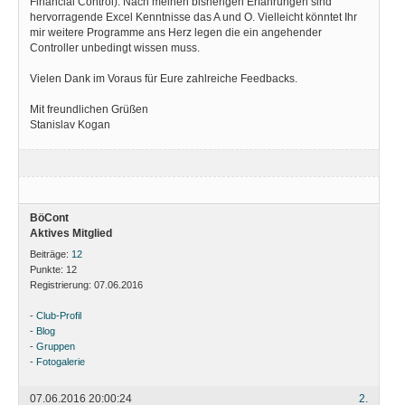
Financial Control). Nach meinen bisherigen Erfahrungen sind
hervorragende Excel Kenntnisse das A und O. Vielleicht könntet Ihr
mir weitere Programme ans Herz legen die ein angehender
Controller unbedingt wissen muss.
Vielen Dank im Voraus für Eure zahlreiche Feedbacks.
Mit freundlichen Grüßen
Stanislav Kogan
BöCont
Aktives Mitglied
Beiträge:
12
Punkte:
12
Registrierung:
07.06.2016
-
Club-Profil
-
Blog
-
Gruppen
-
Fotogalerie
07.06.2016 20:00:24
2.