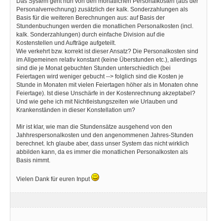
Das System geht nun von den monatlichen Personalkosten (aus der
Personalverrechnung) zusätzlich der kalk. Sonderzahlungen als
Basis für die weiteren Berechnungen aus: auf Basis der
Stundenbuchungen werden die monatlichen Personalkosten (incl.
kalk. Sonderzahlungen) durch einfache Division auf die
Kostenstellen und Aufträge aufgeteilt.
Wie verkehrt bzw. korrekt ist dieser Ansatz? Die Personalkosten sind
im Allgemeinen relativ konstant (keine Überstunden etc.), allerdings
sind die je Monat gebuchten Stunden unterschiedlich (bei
Feiertagen wird weniger gebucht --> folglich sind die Kosten je
Stunde in Monaten mit vielen Feiertagen höher als in Monaten ohne
Feiertage). Ist diese Unschärfe in der Kostenrechnung akzeptabel?
Und wie gehe ich mit Nichtleistungszeiten wie Urlauben und
Krankenständen in dieser Konstellation um?
Mir ist klar, wie man die Stundensätze ausgehend von den
Jahhrespersonalkosten und den angenommenen Jahres-Stunden
berechnet. Ich glaube aber, dass unser System das nicht wirklich
abbilden kann, da es immer die monatlichen Personalkosten als
Basis nimmt.
Vielen Dank für euren Input