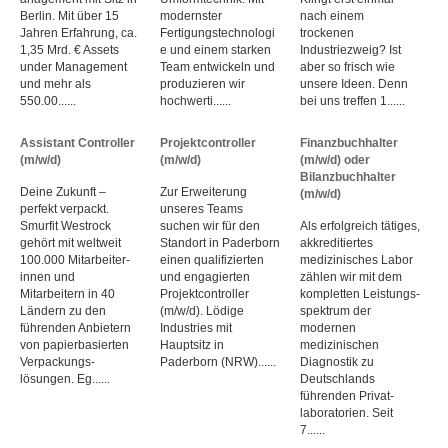
Berlin. Mit über 15
modernster
nach einem
Jahren Erfahrung, ca.
Fertigungstechnologi
trockenen
1,35 Mrd. € Assets
e und einem starken
Industriezweig? Ist
under Management
Team entwickeln und
aber so frisch wie
und mehr als
produzieren wir
unsere Ideen. Denn
550.00......
hochwerti......
bei uns treffen 1......
Assistant Controller
Projektcontroller
Finanzbuchhalter
(m/w/d)
(m/w/d)
(m/w/d) oder
Bilanzbuchhalter
Deine Zukunft –
Zur Erweiterung
(m/w/d)
perfekt verpackt.
unseres Teams
Smurfit Westrock
suchen wir für den
Als erfolgreich tätiges,
gehört mit weltweit
Standort in Paderborn
akkreditiertes
100.000 Mitarbeiter­
einen qualifizierten
medizinisches Labor
innen und
und engagierten
zählen wir mit dem
Mitarbeitern in 40
Projektcontroller
kompletten Leistungs­
Ländern zu den
(m/w/d). Lödige
spektrum der
führenden Anbietern
Industries mit
modernen
von papier­basierten
Hauptsitz in
medizinischen
Verpackungs­
Paderborn (NRW)......
Diagnostik zu
lösungen. Eg......
Deutschlands
führenden Privat­
laboratorien. Seit
7......