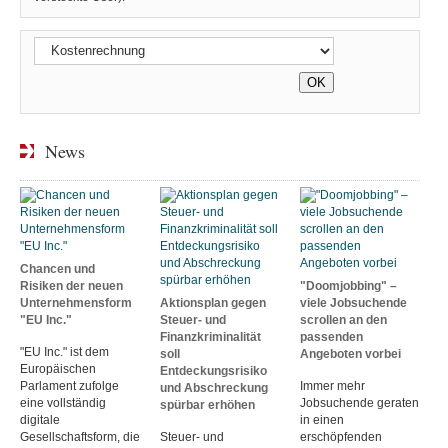
News
Chancen und
Risiken der neuen
"Doomjobbing" –
Unternehmensform
Aktionsplan gegen
viele Jobsuchende
"EU Inc."
Steuer- und
scrollen an den
Finanzkriminalität
passenden
"EU Inc." ist dem
soll
Angeboten vorbei
Europäischen
Entdeckungsrisiko
Parlament zufolge
Immer mehr
und Abschreckung
eine vollständig
Jobsuchende geraten
spürbar erhöhen
digitale
in einen
Gesellschaftsform, die
Steuer- und
erschöpfenden