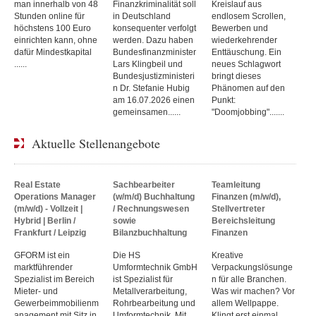
man innerhalb von 48
Finanzkriminalität soll
Kreislauf aus
Stunden online für
in Deutschland
endlosem Scrollen,
höchstens 100 Euro
konsequenter verfolgt
Bewerben und
einrichten kann, ohne
werden. Dazu haben
wiederkehrender
dafür Mindestkapital
Bundesfinanzminister
Enttäuschung. Ein
......
Lars Klingbeil und
neues Schlagwort
Bundesjustizministeri
bringt dieses
n Dr. Stefanie Hubig
Phänomen auf den
am 16.07.2026 einen
Punkt:
gemeinsamen......
"Doomjobbing".......
Aktuelle Stellenangebote
Real Estate
Sachbearbeiter
Teamleitung
Operations Manager
(w/m/d) Buchhaltung
Finanzen (m/w/d),
(m/w/d) - Vollzeit |
/ Rechnungswesen
Stellvertreter
Hybrid | Berlin /
sowie
Bereichsleitung
Frankfurt / Leipzig
Bilanzbuchhaltung
Finanzen
GFORM ist ein
Die HS
Kreative
marktführender
Umformtechnik GmbH
Verpackungslösunge
Spezialist im Bereich
ist Spezialist für
n für alle Branchen.
Mieter- und
Metallverarbeitung,
Was wir machen? Vor
Gewerbeimmobilienm
Rohrbearbeitung und
allem Wellpappe.
anagement mit Sitz in
Umformtechnik. Mit
Klingt erst einmal