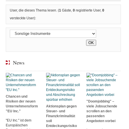
User, die dieses Thema lesen. (
1
Gäste,
0
registrierte User,
0
versteckte User):
News
Chancen und
Risiken der neuen
"Doomjobbing" –
Unternehmensform
Aktionsplan gegen
viele Jobsuchende
"EU Inc."
Steuer- und
scrollen an den
Finanzkriminalität
passenden
"EU Inc." ist dem
soll
Angeboten vorbei
Europäischen
Entdeckungsrisiko