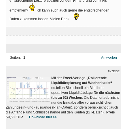
entsprechende Lektüre speziell vor dem Hintergrund von MFIs
empfehlen?
Ich kann euch auch gerne die entsprechenden
Daten zukommen lassen. Vielen Dank.
Seiten:
1
Antworten
ANZEIGE
Mit der
Excel-Vorlage „Rollierende
Liquiditätsplanung auf Wochenbasis“
erstellen Sie schnell ein Bild ihrer
operativen
Liquiditätslage für die nächsten
(bis zu 52) Wochen
. Die Datei erlaubt nicht
nur die Eingabe aller voraussichtlichen
Zahlungsein- und -ausgänge (Plan-Daten), sondern berücksichtigt auch
die Anfangs- und Schlussbestände auf den Konten (IST-Daten).
Preis
59,50 EUR
....
Download hier >>