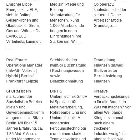
Emscher Lippe
Medizin, Pflege und
Ob operativ,
Energie, kurz ELE,
Bildung
kaufmännisch oder
steht in Bottrop,
Verantwortung für
steuernd: Deine
Gelsenkirchen und
Menschen. Rund
Arbeit schafft die
Gladbeck für Strom,
1.000 Mitarbeitende
Grundlage......
Gas und Wärme. Die
bringen in neun
EVNG, ELE
Einrichtungen ihre
Verteilnetz, kümmert
Stärken ein. Wi......
......
Real Estate
Sachbearbeiter
Teamleitung
Operations Manager
(w/m/d) Buchhaltung
Finanzen (m/w/d),
(m/w/d) - Vollzeit |
/ Rechnungswesen
Stellvertreter
Hybrid | Berlin /
sowie
Bereichsleitung
Frankfurt / Leipzig
Bilanzbuchhaltung
Finanzen
GFORM ist ein
Die HS
Kreative
marktführender
Umformtechnik GmbH
Verpackungslösunge
Spezialist im Bereich
ist Spezialist für
n für alle Branchen.
Mieter- und
Metallverarbeitung,
Was wir machen? Vor
Gewerbeimmobilienm
Rohrbearbeitung und
allem Wellpappe.
anagement mit Sitz in
Umformtechnik. Mit
Klingt erst einmal
Berlin. Mit über 15
modernster
nach einem
Jahren Erfahrung, ca.
Fertigungstechnologi
trockenen
1,35 Mrd. € Assets
e und einem starken
Industriezweig? Ist
under Management
Team entwickeln und
aber so frisch wie