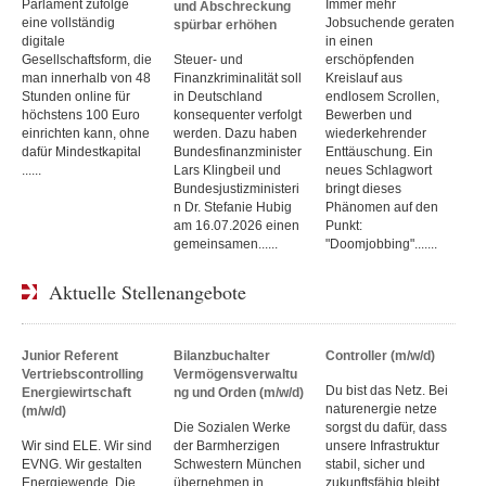
Parlament zufolge
Immer mehr
und Abschreckung
eine vollständig
Jobsuchende geraten
spürbar erhöhen
digitale
in einen
Gesellschaftsform, die
Steuer- und
erschöpfenden
man innerhalb von 48
Finanzkriminalität soll
Kreislauf aus
Stunden online für
in Deutschland
endlosem Scrollen,
höchstens 100 Euro
konsequenter verfolgt
Bewerben und
einrichten kann, ohne
werden. Dazu haben
wiederkehrender
dafür Mindestkapital
Bundesfinanzminister
Enttäuschung. Ein
......
Lars Klingbeil und
neues Schlagwort
Bundesjustizministeri
bringt dieses
n Dr. Stefanie Hubig
Phänomen auf den
am 16.07.2026 einen
Punkt:
gemeinsamen......
"Doomjobbing".......
Aktuelle Stellenangebote
Junior Referent
Bilanzbuchalter
Controller (m/w/d)
Vertriebscontrolling
Vermögensverwaltu
Du bist das Netz. Bei
Energiewirtschaft
ng und Orden (m/w/d)
naturenergie netze
(m/w/d)
Die Sozialen Werke
sorgst du dafür, dass
Wir sind ELE. Wir sind
der Barmherzigen
unsere Infrastruktur
EVNG. Wir gestalten
Schwestern München
stabil, sicher und
Energiewende. Die
übernehmen in
zukunftsfähig bleibt.