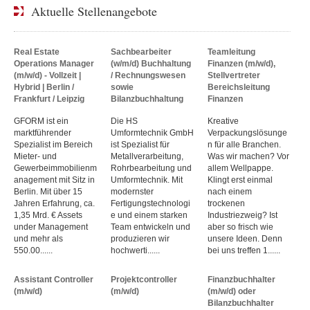
Aktuelle Stellenangebote
Real Estate
Sachbearbeiter
Teamleitung
Operations Manager
(w/m/d) Buchhaltung
Finanzen (m/w/d),
(m/w/d) - Vollzeit |
/ Rechnungswesen
Stellvertreter
Hybrid | Berlin /
sowie
Bereichsleitung
Frankfurt / Leipzig
Bilanzbuchhaltung
Finanzen
GFORM ist ein
Die HS
Kreative
marktführender
Umformtechnik GmbH
Verpackungslösunge
Spezialist im Bereich
ist Spezialist für
n für alle Branchen.
Mieter- und
Metallverarbeitung,
Was wir machen? Vor
Gewerbeimmobilienm
Rohrbearbeitung und
allem Wellpappe.
anagement mit Sitz in
Umformtechnik. Mit
Klingt erst einmal
Berlin. Mit über 15
modernster
nach einem
Jahren Erfahrung, ca.
Fertigungstechnologi
trockenen
1,35 Mrd. € Assets
e und einem starken
Industriezweig? Ist
under Management
Team entwickeln und
aber so frisch wie
und mehr als
produzieren wir
unsere Ideen. Denn
550.00......
hochwerti......
bei uns treffen 1......
Assistant Controller
Projektcontroller
Finanzbuchhalter
(m/w/d)
(m/w/d)
(m/w/d) oder
Bilanzbuchhalter