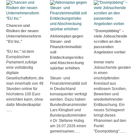
Chancen und
Risiken der neuen
"Doomjobbing" –
Unternehmensform
Aktionsplan gegen
viele Jobsuchende
"EU Inc."
Steuer- und
scrollen an den
Finanzkriminalität
passenden
"EU Inc." ist dem
soll
Angeboten vorbei
Europäischen
Entdeckungsrisiko
Parlament zufolge
Immer mehr
und Abschreckung
eine vollständig
Jobsuchende geraten
spürbar erhöhen
digitale
in einen
Gesellschaftsform, die
Steuer- und
erschöpfenden
man innerhalb von 48
Finanzkriminalität soll
Kreislauf aus
Stunden online für
in Deutschland
endlosem Scrollen,
höchstens 100 Euro
konsequenter verfolgt
Bewerben und
einrichten kann, ohne
werden. Dazu haben
wiederkehrender
dafür Mindestkapital
Bundesfinanzminister
Enttäuschung. Ein
......
Lars Klingbeil und
neues Schlagwort
Bundesjustizministeri
bringt dieses
n Dr. Stefanie Hubig
Phänomen auf den
am 16.07.2026 einen
Punkt:
gemeinsamen......
"Doomjobbing".......