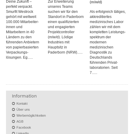
Deine Zukunft –
Zur Erweiterung
(m/w/d)
perfekt verpackt.
unseres Teams
Smurfit Westrock
suchen wir für den
Als erfolgreich tätiges,
gehört mit weltweit
Standort in Paderborn
akkreditiertes
100.000 Mitarbeiter­
einen qualifizierten
medizinisches Labor
innen und
und engagierten
zählen wir mit dem
Mitarbeitern in 40
Projektcontroller
kompletten Leistungs­
Ländern zu den
(m/w/d). Lödige
spektrum der
führenden Anbietern
Industries mit
modernen
von papier­basierten
Hauptsitz in
medizinischen
Verpackungs­
Paderborn (NRW)......
Diagnostik zu
lösungen. Eg......
Deutschlands
führenden Privat­
laboratorien. Seit
7......
Information
Kontakt
Über uns
Werbemöglichkeiten
AGB
Facebook
LinkedIn