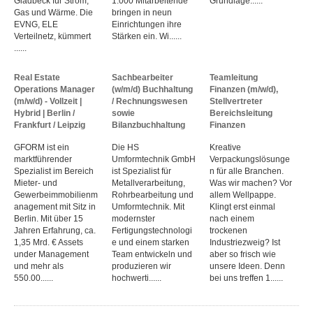
Gladbeck für Strom,
1.000 Mitarbeitende
Grundlage......
Gas und Wärme. Die
bringen in neun
EVNG, ELE
Einrichtungen ihre
Verteilnetz, kümmert
Stärken ein. Wi......
......
Real Estate
Sachbearbeiter
Teamleitung
Operations Manager
(w/m/d) Buchhaltung
Finanzen (m/w/d),
(m/w/d) - Vollzeit |
/ Rechnungswesen
Stellvertreter
Hybrid | Berlin /
sowie
Bereichsleitung
Frankfurt / Leipzig
Bilanzbuchhaltung
Finanzen
GFORM ist ein
Die HS
Kreative
marktführender
Umformtechnik GmbH
Verpackungslösunge
Spezialist im Bereich
ist Spezialist für
n für alle Branchen.
Mieter- und
Metallverarbeitung,
Was wir machen? Vor
Gewerbeimmobilienm
Rohrbearbeitung und
allem Wellpappe.
anagement mit Sitz in
Umformtechnik. Mit
Klingt erst einmal
Berlin. Mit über 15
modernster
nach einem
Jahren Erfahrung, ca.
Fertigungstechnologi
trockenen
1,35 Mrd. € Assets
e und einem starken
Industriezweig? Ist
under Management
Team entwickeln und
aber so frisch wie
und mehr als
produzieren wir
unsere Ideen. Denn
550.00......
hochwerti......
bei uns treffen 1......