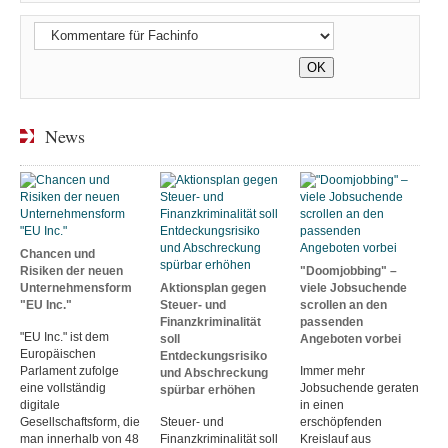
News
Chancen und
Risiken der neuen
"Doomjobbing" –
Unternehmensform
Aktionsplan gegen
viele Jobsuchende
"EU Inc."
Steuer- und
scrollen an den
Finanzkriminalität
passenden
"EU Inc." ist dem
soll
Angeboten vorbei
Europäischen
Entdeckungsrisiko
Parlament zufolge
Immer mehr
und Abschreckung
eine vollständig
Jobsuchende geraten
spürbar erhöhen
digitale
in einen
Gesellschaftsform, die
Steuer- und
erschöpfenden
man innerhalb von 48
Finanzkriminalität soll
Kreislauf aus