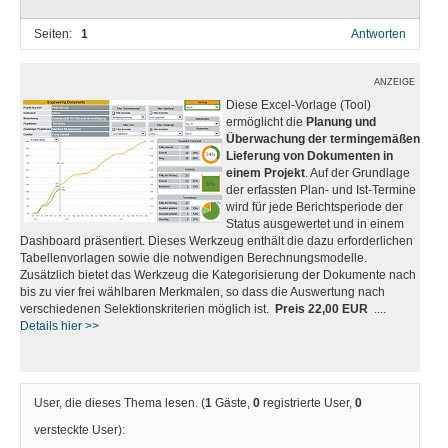
Seiten:
1
Antworten
ANZEIGE
Diese Excel-Vorlage (Tool)
ermöglicht die
Planung und
Überwachung der termingemäßen
Lieferung von Dokumenten in
einem Projekt
. Auf der Grundlage
der erfassten Plan- und Ist-Termine
wird für jede Berichtsperiode der
Status ausgewertet und in einem
Dashboard präsentiert. Dieses Werkzeug enthält die dazu erforderlichen
Tabellenvorlagen sowie die notwendigen Berechnungsmodelle.
Zusätzlich bietet das Werkzeug die Kategorisierung der Dokumente nach
bis zu vier frei wählbaren Merkmalen, so dass die Auswertung nach
verschiedenen Selektionskriterien möglich ist.
Preis 22,00 EUR
....
Details hier >>
User, die dieses Thema lesen. (
1
Gäste,
0
registrierte User,
0
versteckte User):