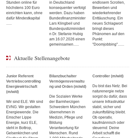
Stunden online für
in Deutschland
endlosem Scrollen,
höchstens 100 Euro
konsequenter verfolgt
Bewerben und
einrichten kann, ohne
werden. Dazu haben
wiederkehrender
dafür Mindestkapital
Bundesfinanzminister
Enttäuschung. Ein
......
Lars Klingbeil und
neues Schlagwort
Bundesjustizministeri
bringt dieses
n Dr. Stefanie Hubig
Phänomen auf den
am 16.07.2026 einen
Punkt:
gemeinsamen......
"Doomjobbing".......
Aktuelle Stellenangebote
Junior Referent
Bilanzbuchalter
Controller (m/w/d)
Vertriebscontrolling
Vermögensverwaltu
Du bist das Netz. Bei
Energiewirtschaft
ng und Orden (m/w/d)
naturenergie netze
(m/w/d)
Die Sozialen Werke
sorgst du dafür, dass
Wir sind ELE. Wir sind
der Barmherzigen
unsere Infrastruktur
EVNG. Wir gestalten
Schwestern München
stabil, sicher und
Energiewende. Die
übernehmen in
zukunftsfähig bleibt.
Emscher Lippe
Medizin, Pflege und
Ob operativ,
Energie, kurz ELE,
Bildung
kaufmännisch oder
steht in Bottrop,
Verantwortung für
steuernd: Deine
Gelsenkirchen und
Menschen. Rund
Arbeit schafft die