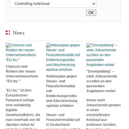
News
Chancen und
Risiken der neuen
"Doomjobbing" –
Unternehmensform
Aktionsplan gegen
viele Jobsuchende
"EU Inc."
Steuer- und
scrollen an den
Finanzkriminalität
passenden
"EU Inc." ist dem
soll
Angeboten vorbei
Europäischen
Entdeckungsrisiko
Parlament zufolge
Immer mehr
und Abschreckung
eine vollständig
Jobsuchende geraten
spürbar erhöhen
digitale
in einen
Gesellschaftsform, die
Steuer- und
erschöpfenden
man innerhalb von 48
Finanzkriminalität soll
Kreislauf aus
Stunden online für
in Deutschland
endlosem Scrollen,