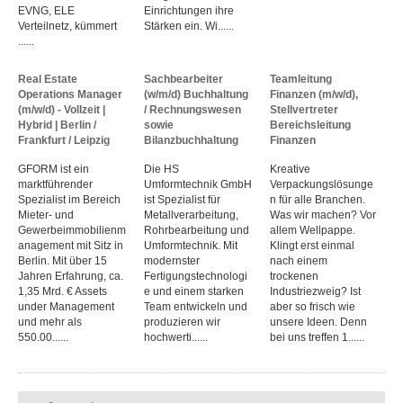
EVNG, ELE
Einrichtungen ihre
Verteilnetz, kümmert
Stärken ein. Wi......
......
Real Estate
Sachbearbeiter
Teamleitung
Operations Manager
(w/m/d) Buchhaltung
Finanzen (m/w/d),
(m/w/d) - Vollzeit |
/ Rechnungswesen
Stellvertreter
Hybrid | Berlin /
sowie
Bereichsleitung
Frankfurt / Leipzig
Bilanzbuchhaltung
Finanzen
GFORM ist ein
Die HS
Kreative
marktführender
Umformtechnik GmbH
Verpackungslösunge
Spezialist im Bereich
ist Spezialist für
n für alle Branchen.
Mieter- und
Metallverarbeitung,
Was wir machen? Vor
Gewerbeimmobilienm
Rohrbearbeitung und
allem Wellpappe.
anagement mit Sitz in
Umformtechnik. Mit
Klingt erst einmal
Berlin. Mit über 15
modernster
nach einem
Jahren Erfahrung, ca.
Fertigungstechnologi
trockenen
1,35 Mrd. € Assets
e und einem starken
Industriezweig? Ist
under Management
Team entwickeln und
aber so frisch wie
und mehr als
produzieren wir
unsere Ideen. Denn
550.00......
hochwerti......
bei uns treffen 1......