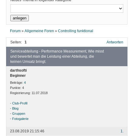
Neues Thema in folgender Kategorie
Forum
»
Allgemeine Foren
»
Controlling funktional
Seiten:
1
Antworten
Serviceabteilung - Performance Measurement, Wie misst
und bewertet man die Leistung einer Abteilung, die
keinen Umsatz bringt.
darthsofti
Beginner
Beiträge:
4
Punkte:
4
Registrierung:
11.07.2018
-
Club-Profil
-
Blog
-
Gruppen
-
Fotogalerie
23.08.2019 21:15:46
1.