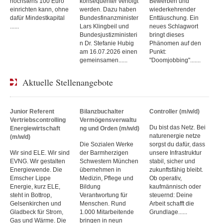
höchstens 100 Euro
konsequenter verfolgt
Bewerben und
einrichten kann, ohne
werden. Dazu haben
wiederkehrender
dafür Mindestkapital
Bundesfinanzminister
Enttäuschung. Ein
......
Lars Klingbeil und
neues Schlagwort
Bundesjustizministeri
bringt dieses
n Dr. Stefanie Hubig
Phänomen auf den
am 16.07.2026 einen
Punkt:
gemeinsamen......
"Doomjobbing".......
Aktuelle Stellenangebote
Junior Referent
Bilanzbuchalter
Controller (m/w/d)
Vertriebscontrolling
Vermögensverwaltu
Du bist das Netz. Bei
Energiewirtschaft
ng und Orden (m/w/d)
naturenergie netze
(m/w/d)
Die Sozialen Werke
sorgst du dafür, dass
Wir sind ELE. Wir sind
der Barmherzigen
unsere Infrastruktur
EVNG. Wir gestalten
Schwestern München
stabil, sicher und
Energiewende. Die
übernehmen in
zukunftsfähig bleibt.
Emscher Lippe
Medizin, Pflege und
Ob operativ,
Energie, kurz ELE,
Bildung
kaufmännisch oder
steht in Bottrop,
Verantwortung für
steuernd: Deine
Gelsenkirchen und
Menschen. Rund
Arbeit schafft die
Gladbeck für Strom,
1.000 Mitarbeitende
Grundlage......
Gas und Wärme. Die
bringen in neun