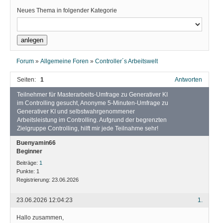
Neues Thema in folgender Kategorie
Forum
»
Allgemeine Foren
»
Controller´s Arbeitswelt
Seiten:
1
Antworten
Teilnehmer für Masterarbeits-Umfrage zu Generativer KI
im Controlling gesucht, Anonyme 5-Minuten-Umfrage zu
Generativer KI und selbstwahrgenommener
Arbeitsleistung im Controlling. Aufgrund der begrenzten
Zielgruppe Controlling, hilft mir jede Teilnahme sehr!
Buenyamin66
Beginner
Beiträge:
1
Punkte:
1
Registrierung:
23.06.2026
23.06.2026 12:04:23
1.
Hallo zusammen,