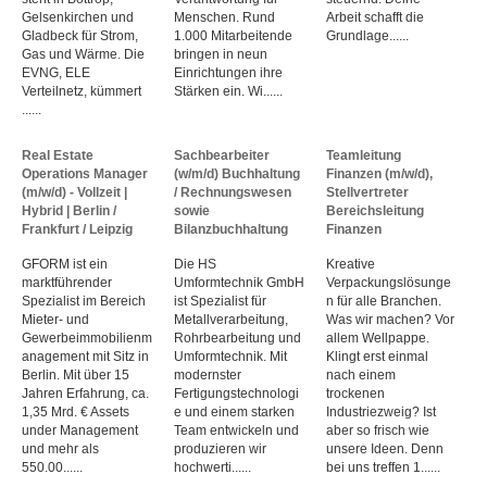
Gelsenkirchen und
Menschen. Rund
Arbeit schafft die
Gladbeck für Strom,
1.000 Mitarbeitende
Grundlage......
Gas und Wärme. Die
bringen in neun
EVNG, ELE
Einrichtungen ihre
Verteilnetz, kümmert
Stärken ein. Wi......
......
Real Estate
Sachbearbeiter
Teamleitung
Operations Manager
(w/m/d) Buchhaltung
Finanzen (m/w/d),
(m/w/d) - Vollzeit |
/ Rechnungswesen
Stellvertreter
Hybrid | Berlin /
sowie
Bereichsleitung
Frankfurt / Leipzig
Bilanzbuchhaltung
Finanzen
GFORM ist ein
Die HS
Kreative
marktführender
Umformtechnik GmbH
Verpackungslösunge
Spezialist im Bereich
ist Spezialist für
n für alle Branchen.
Mieter- und
Metallverarbeitung,
Was wir machen? Vor
Gewerbeimmobilienm
Rohrbearbeitung und
allem Wellpappe.
anagement mit Sitz in
Umformtechnik. Mit
Klingt erst einmal
Berlin. Mit über 15
modernster
nach einem
Jahren Erfahrung, ca.
Fertigungstechnologi
trockenen
1,35 Mrd. € Assets
e und einem starken
Industriezweig? Ist
under Management
Team entwickeln und
aber so frisch wie
und mehr als
produzieren wir
unsere Ideen. Denn
550.00......
hochwerti......
bei uns treffen 1......