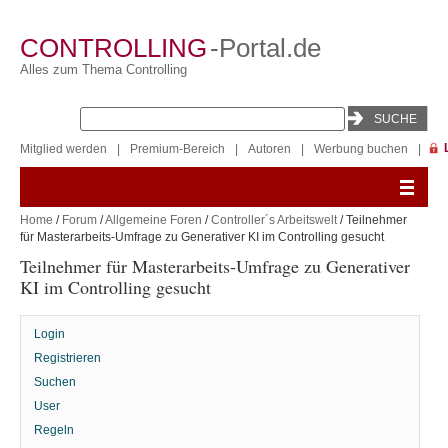
CONTROLLING
-Portal.de
Alles zum Thema Controlling
Mitglied werden
|
Premium-Bereich
|
Autoren
|
Werbung buchen
|
Home
/
Forum
/
Allgemeine Foren
/
Controller´s Arbeitswelt
/ Teilnehmer
für Masterarbeits-Umfrage zu Generativer KI im Controlling gesucht
Teilnehmer für Masterarbeits-Umfrage zu Generativer
KI im Controlling gesucht
Login
Registrieren
Suchen
User
Regeln