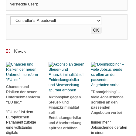
versteckte User):
News
Chancen und
Risiken der neuen
"Doomjobbing" –
Unternehmensform
Aktionsplan gegen
viele Jobsuchende
"EU Inc."
Steuer- und
scrollen an den
Finanzkriminalität
passenden
"EU Inc." ist dem
soll
Angeboten vorbei
Europäischen
Entdeckungsrisiko
Parlament zufolge
Immer mehr
und Abschreckung
eine vollständig
Jobsuchende geraten
spürbar erhöhen
digitale
in einen