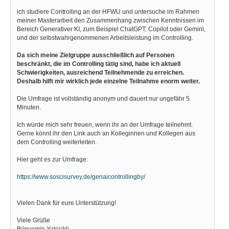
ich studiere Controlling an der HFWU und untersuche im Rahmen
meiner Masterarbeit den Zusammenhang zwischen Kenntnissen im
Bereich Generativer KI, zum Beispiel ChatGPT, Copilot oder Gemini,
und der selbstwahrgenommenen Arbeitsleistung im Controlling.
Da sich meine Zielgruppe ausschließlich auf Personen
beschränkt, die im Controlling tätig sind, habe ich aktuell
Schwierigkeiten, ausreichend Teilnehmende zu erreichen.
Deshalb hilft mir wirklich jede einzelne Teilnahme enorm weiter.
Die Umfrage ist vollständig anonym und dauert nur ungefähr 5
Minuten.
Ich würde mich sehr freuen, wenn ihr an der Umfrage teilnehmt.
Gerne könnt ihr den Link auch an Kolleginnen und Kollegen aus
dem Controlling weiterleiten.
Hier geht es zur Umfrage:
https://www.soscisurvey.de/genaicontrollingby/
Vielen Dank für eure Unterstützung!
Viele Grüße
Bünyamin Yakisikli