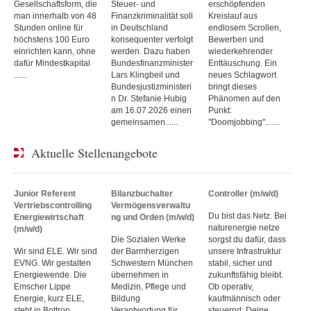
Gesellschaftsform, die
Steuer- und
erschöpfenden
man innerhalb von 48
Finanzkriminalität soll
Kreislauf aus
Stunden online für
in Deutschland
endlosem Scrollen,
höchstens 100 Euro
konsequenter verfolgt
Bewerben und
einrichten kann, ohne
werden. Dazu haben
wiederkehrender
dafür Mindestkapital
Bundesfinanzminister
Enttäuschung. Ein
......
Lars Klingbeil und
neues Schlagwort
Bundesjustizministeri
bringt dieses
n Dr. Stefanie Hubig
Phänomen auf den
am 16.07.2026 einen
Punkt:
gemeinsamen......
"Doomjobbing".......
Aktuelle Stellenangebote
Junior Referent
Bilanzbuchalter
Controller (m/w/d)
Vertriebscontrolling
Vermögensverwaltu
Du bist das Netz. Bei
Energiewirtschaft
ng und Orden (m/w/d)
naturenergie netze
(m/w/d)
Die Sozialen Werke
sorgst du dafür, dass
Wir sind ELE. Wir sind
der Barmherzigen
unsere Infrastruktur
EVNG. Wir gestalten
Schwestern München
stabil, sicher und
Energiewende. Die
übernehmen in
zukunftsfähig bleibt.
Emscher Lippe
Medizin, Pflege und
Ob operativ,
Energie, kurz ELE,
Bildung
kaufmännisch oder
steht in Bottrop,
Verantwortung für
steuernd: Deine