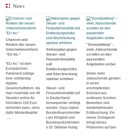
News
Chancen und
Risiken der neuen
"Doomjobbing" –
Unternehmensform
Aktionsplan gegen
viele Jobsuchende
"EU Inc."
Steuer- und
scrollen an den
Finanzkriminalität
passenden
"EU Inc." ist dem
soll
Angeboten vorbei
Europäischen
Entdeckungsrisiko
Parlament zufolge
Immer mehr
und Abschreckung
eine vollständig
Jobsuchende geraten
spürbar erhöhen
digitale
in einen
Gesellschaftsform, die
Steuer- und
erschöpfenden
man innerhalb von 48
Finanzkriminalität soll
Kreislauf aus
Stunden online für
in Deutschland
endlosem Scrollen,
höchstens 100 Euro
konsequenter verfolgt
Bewerben und
einrichten kann, ohne
werden. Dazu haben
wiederkehrender
dafür Mindestkapital
Bundesfinanzminister
Enttäuschung. Ein
......
Lars Klingbeil und
neues Schlagwort
Bundesjustizministeri
bringt dieses
n Dr. Stefanie Hubig
Phänomen auf den