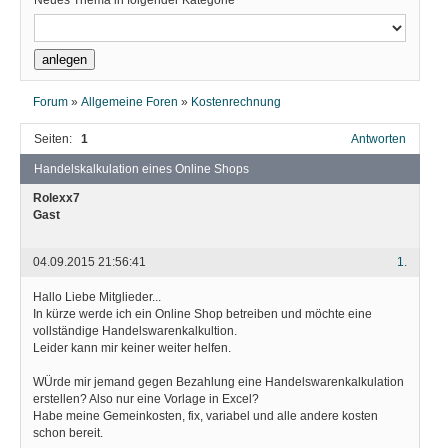
Neues Thema in folgender Kategorie
Forum
»
Allgemeine Foren
»
Kostenrechnung
Seiten:
1
Antworten
Handelskalkulation eines Online Shops
Rolexx7
Gast
04.09.2015 21:56:41
1.
Hallo Liebe Mitglieder...
In kürze werde ich ein Online Shop betreiben und möchte eine
vollständige Handelswarenkalkultion.
Leider kann mir keiner weiter helfen.
WÜrde mir jemand gegen Bezahlung eine Handelswarenkalkulation
erstellen? Also nur eine Vorlage in Excel?
Habe meine Gemeinkosten, fix, variabel und alle andere kosten
schon bereit.