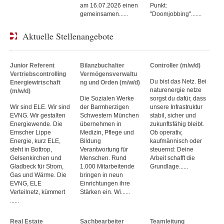
am 16.07.2026 einen
Punkt:
gemeinsamen......
"Doomjobbing".......
Aktuelle Stellenangebote
Junior Referent
Bilanzbuchalter
Controller (m/w/d)
Vertriebscontrolling
Vermögensverwaltu
Du bist das Netz. Bei
Energiewirtschaft
ng und Orden (m/w/d)
naturenergie netze
(m/w/d)
Die Sozialen Werke
sorgst du dafür, dass
Wir sind ELE. Wir sind
der Barmherzigen
unsere Infrastruktur
EVNG. Wir gestalten
Schwestern München
stabil, sicher und
Energiewende. Die
übernehmen in
zukunftsfähig bleibt.
Emscher Lippe
Medizin, Pflege und
Ob operativ,
Energie, kurz ELE,
Bildung
kaufmännisch oder
steht in Bottrop,
Verantwortung für
steuernd: Deine
Gelsenkirchen und
Menschen. Rund
Arbeit schafft die
Gladbeck für Strom,
1.000 Mitarbeitende
Grundlage......
Gas und Wärme. Die
bringen in neun
EVNG, ELE
Einrichtungen ihre
Verteilnetz, kümmert
Stärken ein. Wi......
......
Real Estate
Sachbearbeiter
Teamleitung