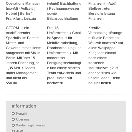
Operations Manager
(w/m/d) Buchhaltung
Finanzen (m/w/d),
(m/w/d) - Vollzeit |
/ Rechnungswesen
Stellvertreter
Hybrid | Berlin /
sowie
Bereichsleitung
Frankfurt / Leipzig
Bilanzbuchhaltung
Finanzen
GFORM ist ein
Die HS
Kreative
marktführender
Umformtechnik GmbH
Verpackungslösunge
Spezialist im Bereich
ist Spezialist für
n für alle Branchen.
Mieter- und
Metallverarbeitung,
Was wir machen? Vor
Gewerbeimmobilienm
Rohrbearbeitung und
allem Wellpappe.
anagement mit Sitz in
Umformtechnik. Mit
Klingt erst einmal
Berlin. Mit über 15
modernster
nach einem
Jahren Erfahrung, ca.
Fertigungstechnologi
trockenen
1,35 Mrd. € Assets
e und einem starken
Industriezweig? Ist
under Management
Team entwickeln und
aber so frisch wie
und mehr als
produzieren wir
unsere Ideen. Denn
550.00......
hochwerti......
bei uns treffen 1......
Information
Kontakt
Über uns
Werbemöglichkeiten
AGB