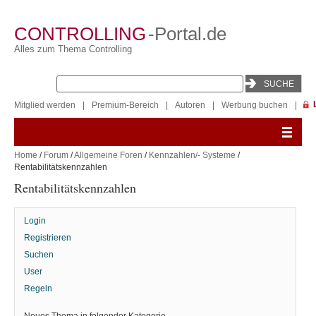
CONTROLLING
-Portal.de
Alles zum Thema Controlling
Mitglied werden
|
Premium-Bereich
|
Autoren
|
Werbung buchen
|
Home
/
Forum
/
Allgemeine Foren
/
Kennzahlen/- Systeme
/
Rentabilitätskennzahlen
Rentabilitätskennzahlen
Login
Registrieren
Suchen
User
Regeln