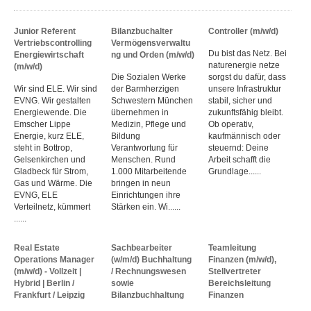
Junior Referent
Bilanzbuchalter
Controller (m/w/d)
Vertriebscontrolling
Vermögensverwaltu
Du bist das Netz. Bei
Energiewirtschaft
ng und Orden (m/w/d)
naturenergie netze
(m/w/d)
Die Sozialen Werke
sorgst du dafür, dass
Wir sind ELE. Wir sind
der Barmherzigen
unsere Infrastruktur
EVNG. Wir gestalten
Schwestern München
stabil, sicher und
Energiewende. Die
übernehmen in
zukunftsfähig bleibt.
Emscher Lippe
Medizin, Pflege und
Ob operativ,
Energie, kurz ELE,
Bildung
kaufmännisch oder
steht in Bottrop,
Verantwortung für
steuernd: Deine
Gelsenkirchen und
Menschen. Rund
Arbeit schafft die
Gladbeck für Strom,
1.000 Mitarbeitende
Grundlage......
Gas und Wärme. Die
bringen in neun
EVNG, ELE
Einrichtungen ihre
Verteilnetz, kümmert
Stärken ein. Wi......
......
Real Estate
Sachbearbeiter
Teamleitung
Operations Manager
(w/m/d) Buchhaltung
Finanzen (m/w/d),
(m/w/d) - Vollzeit |
/ Rechnungswesen
Stellvertreter
Hybrid | Berlin /
sowie
Bereichsleitung
Frankfurt / Leipzig
Bilanzbuchhaltung
Finanzen