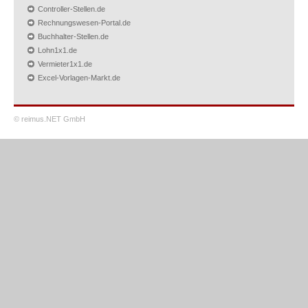
Controller-Stellen.de
Rechnungswesen-Portal.de
Buchhalter-Stellen.de
Lohn1x1.de
Vermieter1x1.de
Excel-Vorlagen-Markt.de
© reimus.NET GmbH