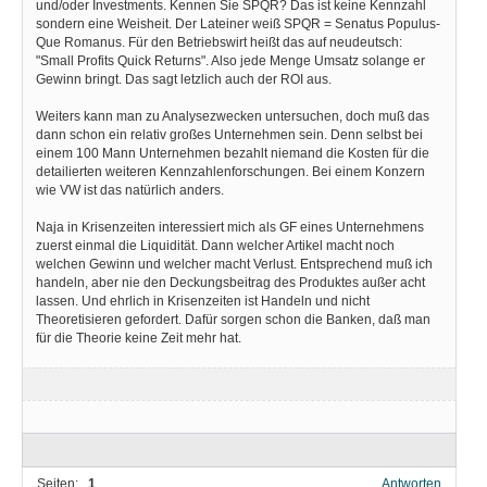
und/oder Investments. Kennen Sie SPQR? Das ist keine Kennzahl
sondern eine Weisheit. Der Lateiner weiß SPQR = Senatus Populus-
Que Romanus. Für den Betriebswirt heißt das auf neudeutsch:
"Small Profits Quick Returns". Also jede Menge Umsatz solange er
Gewinn bringt. Das sagt letzlich auch der ROI aus.
Weiters kann man zu Analysezwecken untersuchen, doch muß das
dann schon ein relativ großes Unternehmen sein. Denn selbst bei
einem 100 Mann Unternehmen bezahlt niemand die Kosten für die
detailierten weiteren Kennzahlenforschungen. Bei einem Konzern
wie VW ist das natürlich anders.
Naja in Krisenzeiten interessiert mich als GF eines Unternehmens
zuerst einmal die Liquidität. Dann welcher Artikel macht noch
welchen Gewinn und welcher macht Verlust. Entsprechend muß ich
handeln, aber nie den Deckungsbeitrag des Produktes außer acht
lassen. Und ehrlich in Krisenzeiten ist Handeln und nicht
Theoretisieren gefordert. Dafür sorgen schon die Banken, daß man
für die Theorie keine Zeit mehr hat.
Seiten:
1
Antworten