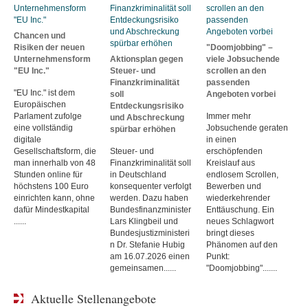
Chancen und
Risiken der neuen
"Doomjobbing" –
Unternehmensform
Aktionsplan gegen
viele Jobsuchende
"EU Inc."
Steuer- und
scrollen an den
Finanzkriminalität
passenden
"EU Inc." ist dem
soll
Angeboten vorbei
Europäischen
Entdeckungsrisiko
Parlament zufolge
Immer mehr
und Abschreckung
eine vollständig
Jobsuchende geraten
spürbar erhöhen
digitale
in einen
Gesellschaftsform, die
Steuer- und
erschöpfenden
man innerhalb von 48
Finanzkriminalität soll
Kreislauf aus
Stunden online für
in Deutschland
endlosem Scrollen,
höchstens 100 Euro
konsequenter verfolgt
Bewerben und
einrichten kann, ohne
werden. Dazu haben
wiederkehrender
dafür Mindestkapital
Bundesfinanzminister
Enttäuschung. Ein
......
Lars Klingbeil und
neues Schlagwort
Bundesjustizministeri
bringt dieses
n Dr. Stefanie Hubig
Phänomen auf den
am 16.07.2026 einen
Punkt:
gemeinsamen......
"Doomjobbing".......
Aktuelle Stellenangebote