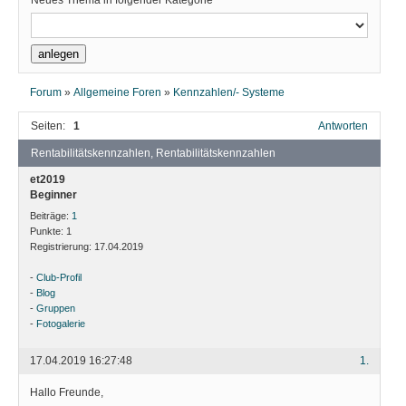
Neues Thema in folgender Kategorie
Forum
»
Allgemeine Foren
»
Kennzahlen/- Systeme
Seiten:
1
Antworten
Rentabilitätskennzahlen, Rentabilitätskennzahlen
et2019
Beginner
Beiträge:
1
Punkte:
1
Registrierung:
17.04.2019
-
Club-Profil
-
Blog
-
Gruppen
-
Fotogalerie
17.04.2019 16:27:48
1.
Hallo Freunde,