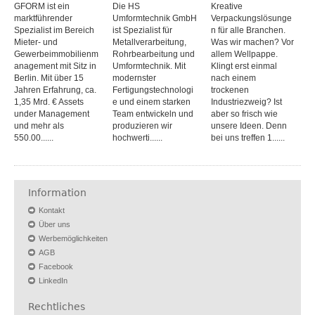
GFORM ist ein
Die HS
Kreative
marktführender
Umformtechnik GmbH
Verpackungslösunge
Spezialist im Bereich
ist Spezialist für
n für alle Branchen.
Mieter- und
Metallverarbeitung,
Was wir machen? Vor
Gewerbeimmobilienm
Rohrbearbeitung und
allem Wellpappe.
anagement mit Sitz in
Umformtechnik. Mit
Klingt erst einmal
Berlin. Mit über 15
modernster
nach einem
Jahren Erfahrung, ca.
Fertigungstechnologi
trockenen
1,35 Mrd. € Assets
e und einem starken
Industriezweig? Ist
under Management
Team entwickeln und
aber so frisch wie
und mehr als
produzieren wir
unsere Ideen. Denn
550.00......
hochwerti......
bei uns treffen 1......
Information
Kontakt
Über uns
Werbemöglichkeiten
AGB
Facebook
LinkedIn
Rechtliches