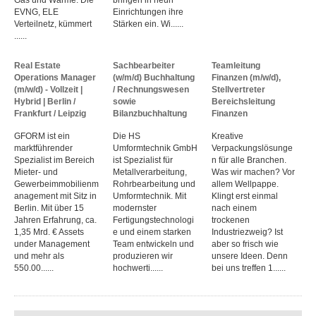
EVNG, ELE
Einrichtungen ihre
Verteilnetz, kümmert
Stärken ein. Wi......
......
Real Estate
Sachbearbeiter
Teamleitung
Operations Manager
(w/m/d) Buchhaltung
Finanzen (m/w/d),
(m/w/d) - Vollzeit |
/ Rechnungswesen
Stellvertreter
Hybrid | Berlin /
sowie
Bereichsleitung
Frankfurt / Leipzig
Bilanzbuchhaltung
Finanzen
GFORM ist ein
Die HS
Kreative
marktführender
Umformtechnik GmbH
Verpackungslösunge
Spezialist im Bereich
ist Spezialist für
n für alle Branchen.
Mieter- und
Metallverarbeitung,
Was wir machen? Vor
Gewerbeimmobilienm
Rohrbearbeitung und
allem Wellpappe.
anagement mit Sitz in
Umformtechnik. Mit
Klingt erst einmal
Berlin. Mit über 15
modernster
nach einem
Jahren Erfahrung, ca.
Fertigungstechnologi
trockenen
1,35 Mrd. € Assets
e und einem starken
Industriezweig? Ist
under Management
Team entwickeln und
aber so frisch wie
und mehr als
produzieren wir
unsere Ideen. Denn
550.00......
hochwerti......
bei uns treffen 1......