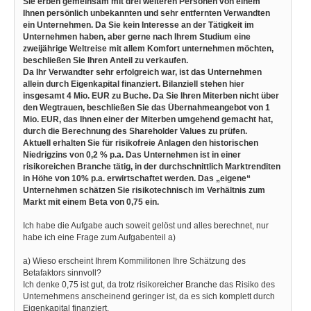
Sie erben gemeinsam mit drei weiteren Personen von einem
Ihnen persönlich unbekannten und sehr entfernten Verwandten
ein Unternehmen. Da Sie kein Interesse an der Tätigkeit im
Unternehmen haben, aber gerne nach Ihrem Studium eine
zweijährige Weltreise mit allem Komfort unternehmen möchten,
beschließen Sie Ihren Anteil zu verkaufen.
Da Ihr Verwandter sehr erfolgreich war, ist das Unternehmen
allein durch Eigenkapital finanziert. Bilanziell stehen hier
insgesamt 4 Mio. EUR zu Buche. Da Sie Ihren Miterben nicht über
den Wegtrauen, beschließen Sie das Übernahmeangebot von 1
Mio. EUR, das Ihnen einer der Miterben umgehend gemacht hat,
durch die Berechnung des Shareholder Values zu prüfen.
Aktuell erhalten Sie für risikofreie Anlagen den historischen
Niedrigzins von 0,2 % p.a. Das Unternehmen ist in einer
risikoreichen Branche tätig, in der durchschnittlich Marktrenditen
in Höhe von 10% p.a. erwirtschaftet werden. Das „eigene“
Unternehmen schätzen Sie risikotechnisch im Verhältnis zum
Markt mit einem Beta von 0,75 ein.
Ich habe die Aufgabe auch soweit gelöst und alles berechnet, nur
habe ich eine Frage zum Aufgabenteil a)
a) Wieso erscheint Ihrem Kommilitonen Ihre Schätzung des
Betafaktors sinnvoll?
Ich denke 0,75 ist gut, da trotz risikoreicher Branche das Risiko des
Unternehmens anscheinend geringer ist, da es sich komplett durch
Eigenkapital finanziert.