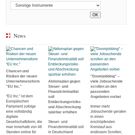
News
Chancen und
Risiken der neuen
"Doomjobbing" –
Unternehmensform
Aktionsplan gegen
viele Jobsuchende
"EU Inc."
Steuer- und
scrollen an den
Finanzkriminalität
passenden
"EU Inc." ist dem
soll
Angeboten vorbei
Europäischen
Entdeckungsrisiko
Parlament zufolge
Immer mehr
und Abschreckung
eine vollständig
Jobsuchende geraten
spürbar erhöhen
digitale
in einen
Gesellschaftsform, die
Steuer- und
erschöpfenden
man innerhalb von 48
Finanzkriminalität soll
Kreislauf aus
Stunden online für
in Deutschland
endlosem Scrollen,