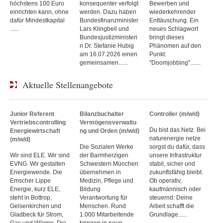
höchstens 100 Euro
konsequenter verfolgt
Bewerben und
einrichten kann, ohne
werden. Dazu haben
wiederkehrender
dafür Mindestkapital
Bundesfinanzminister
Enttäuschung. Ein
......
Lars Klingbeil und
neues Schlagwort
Bundesjustizministeri
bringt dieses
n Dr. Stefanie Hubig
Phänomen auf den
am 16.07.2026 einen
Punkt:
gemeinsamen......
"Doomjobbing".......
Aktuelle Stellenangebote
Junior Referent
Bilanzbuchalter
Controller (m/w/d)
Vertriebscontrolling
Vermögensverwaltu
Du bist das Netz. Bei
Energiewirtschaft
ng und Orden (m/w/d)
naturenergie netze
(m/w/d)
Die Sozialen Werke
sorgst du dafür, dass
Wir sind ELE. Wir sind
der Barmherzigen
unsere Infrastruktur
EVNG. Wir gestalten
Schwestern München
stabil, sicher und
Energiewende. Die
übernehmen in
zukunftsfähig bleibt.
Emscher Lippe
Medizin, Pflege und
Ob operativ,
Energie, kurz ELE,
Bildung
kaufmännisch oder
steht in Bottrop,
Verantwortung für
steuernd: Deine
Gelsenkirchen und
Menschen. Rund
Arbeit schafft die
Gladbeck für Strom,
1.000 Mitarbeitende
Grundlage......
Gas und Wärme. Die
bringen in neun