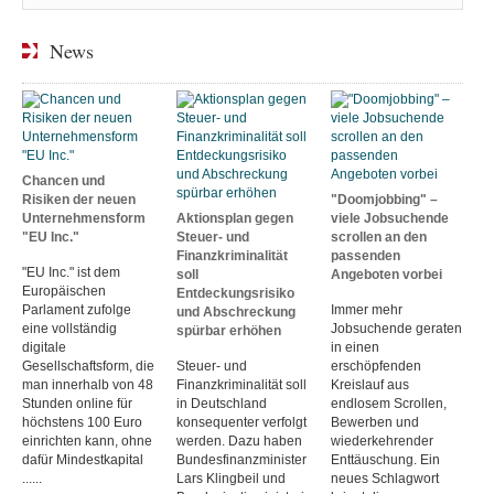
News
Chancen und
Risiken der neuen
"Doomjobbing" –
Unternehmensform
Aktionsplan gegen
viele Jobsuchende
"EU Inc."
Steuer- und
scrollen an den
Finanzkriminalität
passenden
"EU Inc." ist dem
soll
Angeboten vorbei
Europäischen
Entdeckungsrisiko
Parlament zufolge
Immer mehr
und Abschreckung
eine vollständig
Jobsuchende geraten
spürbar erhöhen
digitale
in einen
Gesellschaftsform, die
Steuer- und
erschöpfenden
man innerhalb von 48
Finanzkriminalität soll
Kreislauf aus
Stunden online für
in Deutschland
endlosem Scrollen,
höchstens 100 Euro
konsequenter verfolgt
Bewerben und
einrichten kann, ohne
werden. Dazu haben
wiederkehrender
dafür Mindestkapital
Bundesfinanzminister
Enttäuschung. Ein
......
Lars Klingbeil und
neues Schlagwort