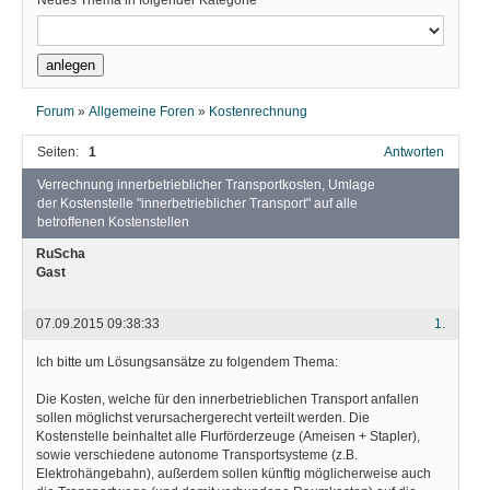
Neues Thema in folgender Kategorie
Forum
»
Allgemeine Foren
»
Kostenrechnung
Seiten:
1
Antworten
Verrechnung innerbetrieblicher Transportkosten, Umlage
der Kostenstelle "innerbetrieblicher Transport" auf alle
betroffenen Kostenstellen
RuScha
Gast
07.09.2015 09:38:33
1.
Ich bitte um Lösungsansätze zu folgendem Thema:
Die Kosten, welche für den innerbetrieblichen Transport anfallen
sollen möglichst verursachergerecht verteilt werden. Die
Kostenstelle beinhaltet alle Flurförderzeuge (Ameisen + Stapler),
sowie verschiedene autonome Transportsysteme (z.B.
Elektrohängebahn), außerdem sollen künftig möglicherweise auch