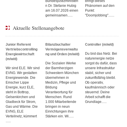
Bundesjustizministeri
bringt dieses
n Dr. Stefanie Hubig
Phänomen auf den
am 16.07.2026 einen
Punkt:
gemeinsamen......
"Doomjobbing".......
Aktuelle Stellenangebote
Junior Referent
Bilanzbuchalter
Controller (m/w/d)
Vertriebscontrolling
Vermögensverwaltu
Du bist das Netz. Bei
Energiewirtschaft
ng und Orden (m/w/d)
naturenergie netze
(m/w/d)
Die Sozialen Werke
sorgst du dafür, dass
Wir sind ELE. Wir sind
der Barmherzigen
unsere Infrastruktur
EVNG. Wir gestalten
Schwestern München
stabil, sicher und
Energiewende. Die
übernehmen in
zukunftsfähig bleibt.
Emscher Lippe
Medizin, Pflege und
Ob operativ,
Energie, kurz ELE,
Bildung
kaufmännisch oder
steht in Bottrop,
Verantwortung für
steuernd: Deine
Gelsenkirchen und
Menschen. Rund
Arbeit schafft die
Gladbeck für Strom,
1.000 Mitarbeitende
Grundlage......
Gas und Wärme. Die
bringen in neun
EVNG, ELE
Einrichtungen ihre
Verteilnetz, kümmert
Stärken ein. Wi......
......