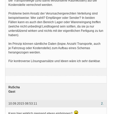
die Transportwege (und damit verbundene Raumkosten) auf die
Kostenstelle verrechnet werden.
Probleme beim Ansatz der Verursachergerechten Verteilung sind
beispielsweise: Wer zahlt? Empfänger oder Sender? In beiden
Fällen kann es auch den Bereich Lager oder Wareneingang treffen
(welche nicht unbedingt Leidtragend sein sollten, da sie ja nur
unterstützend wirken und nichts mit der eigentlichen Fertigung zu tun
haben).
Im Prinzip können sämtliche Daten (bspw. Anzahl Transporte, auch
je Fahrzeug oder Kostenstelle) zum Aufbau eines Schemas
herangezogen werden.
Für kontroverse Lösungsansätze und Ideen wäre ich sehr dankbar.
RuScha
Gast
10.09.2015 08:53:11
2.
Kann hier wirklich niemand etwas einbringen?