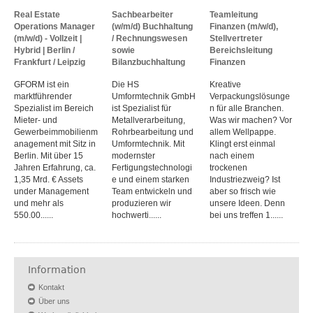
Real Estate
Sachbearbeiter
Teamleitung
Operations Manager
(w/m/d) Buchhaltung
Finanzen (m/w/d),
(m/w/d) - Vollzeit |
/ Rechnungswesen
Stellvertreter
Hybrid | Berlin /
sowie
Bereichsleitung
Frankfurt / Leipzig
Bilanzbuchhaltung
Finanzen
GFORM ist ein
Die HS
Kreative
marktführender
Umformtechnik GmbH
Verpackungslösunge
Spezialist im Bereich
ist Spezialist für
n für alle Branchen.
Mieter- und
Metallverarbeitung,
Was wir machen? Vor
Gewerbeimmobilienm
Rohrbearbeitung und
allem Wellpappe.
anagement mit Sitz in
Umformtechnik. Mit
Klingt erst einmal
Berlin. Mit über 15
modernster
nach einem
Jahren Erfahrung, ca.
Fertigungstechnologi
trockenen
1,35 Mrd. € Assets
e und einem starken
Industriezweig? Ist
under Management
Team entwickeln und
aber so frisch wie
und mehr als
produzieren wir
unsere Ideen. Denn
550.00......
hochwerti......
bei uns treffen 1......
Information
Kontakt
Über uns