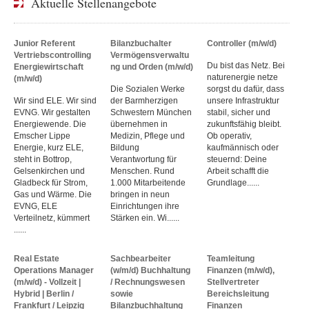
Aktuelle Stellenangebote
Junior Referent
Bilanzbuchalter
Controller (m/w/d)
Vertriebscontrolling
Vermögensverwaltu
Du bist das Netz. Bei
Energiewirtschaft
ng und Orden (m/w/d)
naturenergie netze
(m/w/d)
Die Sozialen Werke
sorgst du dafür, dass
Wir sind ELE. Wir sind
der Barmherzigen
unsere Infrastruktur
EVNG. Wir gestalten
Schwestern München
stabil, sicher und
Energiewende. Die
übernehmen in
zukunftsfähig bleibt.
Emscher Lippe
Medizin, Pflege und
Ob operativ,
Energie, kurz ELE,
Bildung
kaufmännisch oder
steht in Bottrop,
Verantwortung für
steuernd: Deine
Gelsenkirchen und
Menschen. Rund
Arbeit schafft die
Gladbeck für Strom,
1.000 Mitarbeitende
Grundlage......
Gas und Wärme. Die
bringen in neun
EVNG, ELE
Einrichtungen ihre
Verteilnetz, kümmert
Stärken ein. Wi......
......
Real Estate
Sachbearbeiter
Teamleitung
Operations Manager
(w/m/d) Buchhaltung
Finanzen (m/w/d),
(m/w/d) - Vollzeit |
/ Rechnungswesen
Stellvertreter
Hybrid | Berlin /
sowie
Bereichsleitung
Frankfurt / Leipzig
Bilanzbuchhaltung
Finanzen