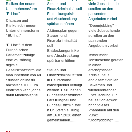
Chancen und
Risiken der neuen
"Doomjobbing" –
Unternehmensform
Aktionsplan gegen
viele Jobsuchende
"EU Inc."
Steuer- und
scrollen an den
Finanzkriminalität
passenden
"EU Inc." ist dem
soll
Angeboten vorbei
Europäischen
Entdeckungsrisiko
Parlament zufolge
Immer mehr
und Abschreckung
eine vollständig
Jobsuchende geraten
spürbar erhöhen
digitale
in einen
Gesellschaftsform, die
Steuer- und
erschöpfenden
man innerhalb von 48
Finanzkriminalität soll
Kreislauf aus
Stunden online für
in Deutschland
endlosem Scrollen,
höchstens 100 Euro
konsequenter verfolgt
Bewerben und
einrichten kann, ohne
werden. Dazu haben
wiederkehrender
dafür Mindestkapital
Bundesfinanzminister
Enttäuschung. Ein
......
Lars Klingbeil und
neues Schlagwort
Bundesjustizministeri
bringt dieses
n Dr. Stefanie Hubig
Phänomen auf den
am 16.07.2026 einen
Punkt:
gemeinsamen......
"Doomjobbing".......