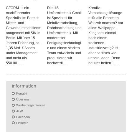
GFORM ist ein
Die HS
Kreative
marktführender
Umformtechnik GmbH
Verpackungslösunge
Spezialist im Bereich
ist Spezialist für
n für alle Branchen.
Mieter- und
Metallverarbeitung,
Was wir machen? Vor
Gewerbeimmobilienm
Rohrbearbeitung und
allem Wellpappe.
anagement mit Sitz in
Umformtechnik. Mit
Klingt erst einmal
Berlin. Mit über 15
modernster
nach einem
Jahren Erfahrung, ca.
Fertigungstechnologi
trockenen
1,35 Mrd. € Assets
e und einem starken
Industriezweig? Ist
under Management
Team entwickeln und
aber so frisch wie
und mehr als
produzieren wir
unsere Ideen. Denn
550.00......
hochwerti......
bei uns treffen 1......
Information
Kontakt
Über uns
Werbemöglichkeiten
AGB
Facebook
LinkedIn