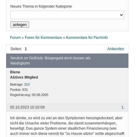
Neues Thema in folgender Kategorie
Forum
»
Foren für Kommentare
»
Kommentare für Fachinfo
Seiten:
1
Antworten
Neulich im Golfclub: Bürgergeld doch besser als
Niedriglohn
Biene
Aktives Mitglied
Beiträge:
313
Punkte:
631
Registrierung:
09.08.2005
05.10.2023 10:10:09
1.
Ich denke, es wird zu viel an den Symptomen herumgedockert, aber
nicht die Ursache vieler Probleme, die damit zusammenhängen,
beseitigt. Das ganze System einer staatlichen Finanzierung (wie
auch immer sich diese nennt) für "zu Hause sitzen" sollte abgeschafft