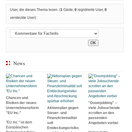
User, die dieses Thema lesen. (
1
Gäste,
0
registrierte User,
0
versteckte User):
News
Chancen und
Risiken der neuen
"Doomjobbing" –
Unternehmensform
Aktionsplan gegen
viele Jobsuchende
"EU Inc."
Steuer- und
scrollen an den
Finanzkriminalität
passenden
"EU Inc." ist dem
soll
Angeboten vorbei
Europäischen
Entdeckungsrisiko