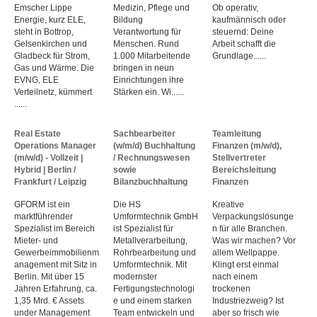
Emscher Lippe
Medizin, Pflege und
Ob operativ,
Energie, kurz ELE,
Bildung
kaufmännisch oder
steht in Bottrop,
Verantwortung für
steuernd: Deine
Gelsenkirchen und
Menschen. Rund
Arbeit schafft die
Gladbeck für Strom,
1.000 Mitarbeitende
Grundlage......
Gas und Wärme. Die
bringen in neun
EVNG, ELE
Einrichtungen ihre
Verteilnetz, kümmert
Stärken ein. Wi......
......
Real Estate
Sachbearbeiter
Teamleitung
Operations Manager
(w/m/d) Buchhaltung
Finanzen (m/w/d),
(m/w/d) - Vollzeit |
/ Rechnungswesen
Stellvertreter
Hybrid | Berlin /
sowie
Bereichsleitung
Frankfurt / Leipzig
Bilanzbuchhaltung
Finanzen
GFORM ist ein
Die HS
Kreative
marktführender
Umformtechnik GmbH
Verpackungslösunge
Spezialist im Bereich
ist Spezialist für
n für alle Branchen.
Mieter- und
Metallverarbeitung,
Was wir machen? Vor
Gewerbeimmobilienm
Rohrbearbeitung und
allem Wellpappe.
anagement mit Sitz in
Umformtechnik. Mit
Klingt erst einmal
Berlin. Mit über 15
modernster
nach einem
Jahren Erfahrung, ca.
Fertigungstechnologi
trockenen
1,35 Mrd. € Assets
e und einem starken
Industriezweig? Ist
under Management
Team entwickeln und
aber so frisch wie