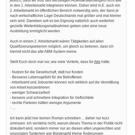
jedoch, dass wir trotz des derzeitigen Arbeitskräftemangels nicht alle
in den 1. Arbeitsmarkt integrieren können. Daher wird m.E. auch ein
2. Arbeitsmarkt im öffentlichen Bereich notwendig sein, der dann je
nach wirtschaftlicher Lage Deutschlands mal größer und mal kleiner
sein wird. Daneben soll es bei Eignung natürlich auch weiterhin
gezielte Weiterbildungsmaßnahmen geben oder eine neue
Ausbildung ermöglicht werden.
Auch in einem 2. Arbeitsmarkt wären Tätigkeiten auf allen
Qualifizierungsebenen möglich, um gleich zu betonen, dass ich
hiermit nicht das alte ABM-System meine.
Stellt Euch doch mal vor, wie viele Vorteile, dass für
Alle
hätte:
- Nutzen für die Gesellschaft, statt nur Kosten
- Besseres Lebensgefühl für die Betroffenen
- Arbeitsamt und Jobcenter können sich wirklich auf die Vermittlung
von Arbeit konzentrieren
- weniger Schwarzarbeit
- bessere und schnellere Integration für Geflüchtete
- rechte Parteien hätten weniger Argumente
- ....
Ich kann jetzt hier keinen Roman schreiben ... daher nur kurz
umrissen. Ich verstehe nicht, warum dieses Thema in der Politik nicht
diskutiert wird, sondern immer nur an diesen alten ungerechten und
unsozialen Systemen wie Bürgergeld kleine Änderungen