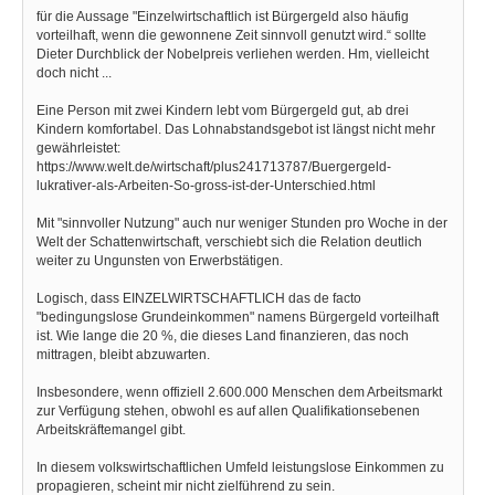
für die Aussage "Einzelwirtschaftlich ist Bürgergeld also häufig
vorteilhaft, wenn die gewonnene Zeit sinnvoll genutzt wird.“ sollte
Dieter Durchblick der Nobelpreis verliehen werden. Hm, vielleicht
doch nicht ...
Eine Person mit zwei Kindern lebt vom Bürgergeld gut, ab drei
Kindern komfortabel. Das Lohnabstandsgebot ist längst nicht mehr
gewährleistet:
https://www.welt.de/wirtschaft/plus241713787/Buergergeld-
lukrativer-als-Arbeiten-So-gross-ist-der-Unterschied.html
Mit "sinnvoller Nutzung" auch nur weniger Stunden pro Woche in der
Welt der Schattenwirtschaft, verschiebt sich die Relation deutlich
weiter zu Ungunsten von Erwerbstätigen.
Logisch, dass EINZELWIRTSCHAFTLICH das de facto
"bedingungslose Grundeinkommen" namens Bürgergeld vorteilhaft
ist. Wie lange die 20 %, die dieses Land finanzieren, das noch
mittragen, bleibt abzuwarten.
Insbesondere, wenn offiziell 2.600.000 Menschen dem Arbeitsmarkt
zur Verfügung stehen, obwohl es auf allen Qualifikationsebenen
Arbeitskräftemangel gibt.
In diesem volkswirtschaftlichen Umfeld leistungslose Einkommen zu
propagieren, scheint mir nicht zielführend zu sein.