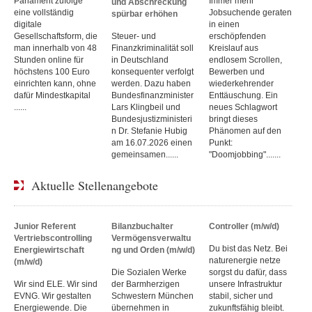
Parlament zufolge
Immer mehr
und Abschreckung
eine vollständig
Jobsuchende geraten
spürbar erhöhen
digitale
in einen
Gesellschaftsform, die
Steuer- und
erschöpfenden
man innerhalb von 48
Finanzkriminalität soll
Kreislauf aus
Stunden online für
in Deutschland
endlosem Scrollen,
höchstens 100 Euro
konsequenter verfolgt
Bewerben und
einrichten kann, ohne
werden. Dazu haben
wiederkehrender
dafür Mindestkapital
Bundesfinanzminister
Enttäuschung. Ein
......
Lars Klingbeil und
neues Schlagwort
Bundesjustizministeri
bringt dieses
n Dr. Stefanie Hubig
Phänomen auf den
am 16.07.2026 einen
Punkt:
gemeinsamen......
"Doomjobbing".......
Aktuelle Stellenangebote
Junior Referent
Bilanzbuchalter
Controller (m/w/d)
Vertriebscontrolling
Vermögensverwaltu
Du bist das Netz. Bei
Energiewirtschaft
ng und Orden (m/w/d)
naturenergie netze
(m/w/d)
Die Sozialen Werke
sorgst du dafür, dass
Wir sind ELE. Wir sind
der Barmherzigen
unsere Infrastruktur
EVNG. Wir gestalten
Schwestern München
stabil, sicher und
Energiewende. Die
übernehmen in
zukunftsfähig bleibt.