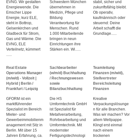
EVNG. Wir gestalten
Schwestern München
stabil, sicher und
Energiewende. Die
übernehmen in
zukunftsfähig bleibt.
Emscher Lippe
Medizin, Pflege und
Ob operativ,
Energie, kurz ELE,
Bildung
kaufmännisch oder
steht in Bottrop,
Verantwortung für
steuernd: Deine
Gelsenkirchen und
Menschen. Rund
Arbeit schafft die
Gladbeck für Strom,
1.000 Mitarbeitende
Grundlage......
Gas und Wärme. Die
bringen in neun
EVNG, ELE
Einrichtungen ihre
Verteilnetz, kümmert
Stärken ein. Wi......
......
Real Estate
Sachbearbeiter
Teamleitung
Operations Manager
(w/m/d) Buchhaltung
Finanzen (m/w/d),
(m/w/d) - Vollzeit |
/ Rechnungswesen
Stellvertreter
Hybrid | Berlin /
sowie
Bereichsleitung
Frankfurt / Leipzig
Bilanzbuchhaltung
Finanzen
GFORM ist ein
Die HS
Kreative
marktführender
Umformtechnik GmbH
Verpackungslösunge
Spezialist im Bereich
ist Spezialist für
n für alle Branchen.
Mieter- und
Metallverarbeitung,
Was wir machen? Vor
Gewerbeimmobilienm
Rohrbearbeitung und
allem Wellpappe.
anagement mit Sitz in
Umformtechnik. Mit
Klingt erst einmal
Berlin. Mit über 15
modernster
nach einem
Jahren Erfahrung, ca.
Fertigungstechnologi
trockenen