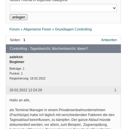
Neues Thema in folgender Kategorie
Forum
»
Allgemeine Foren
»
Grundlagen Controlling
Seiten:
1
Antworten
Controlling - Tagesbericht, Wochenbericht. Ideen?
aaleksic
Beginner
Beiträge:
1
Punkte:
1
Registrierung:
19.02.2022
20.02.2022 12:24:29
1.
Hallo an alle,
als Terminal Manager in einem Privateisenbahnunternehmen
(Frachtzüge) habe ich täglich mit verschiedensten Faktoren die den
Tagesablauf beeinflussen, zu kämpfen. Der ganze Ablauf müsste
dokumentiert werden, vor allem, zum Beispiel, Zugverspätung,