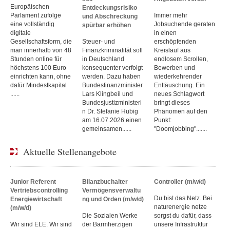
Europäischen
Entdeckungsrisiko
Parlament zufolge
Immer mehr
und Abschreckung
eine vollständig
Jobsuchende geraten
spürbar erhöhen
digitale
in einen
Gesellschaftsform, die
Steuer- und
erschöpfenden
man innerhalb von 48
Finanzkriminalität soll
Kreislauf aus
Stunden online für
in Deutschland
endlosem Scrollen,
höchstens 100 Euro
konsequenter verfolgt
Bewerben und
einrichten kann, ohne
werden. Dazu haben
wiederkehrender
dafür Mindestkapital
Bundesfinanzminister
Enttäuschung. Ein
......
Lars Klingbeil und
neues Schlagwort
Bundesjustizministeri
bringt dieses
n Dr. Stefanie Hubig
Phänomen auf den
am 16.07.2026 einen
Punkt:
gemeinsamen......
"Doomjobbing".......
Aktuelle Stellenangebote
Junior Referent
Bilanzbuchalter
Controller (m/w/d)
Vertriebscontrolling
Vermögensverwaltu
Du bist das Netz. Bei
Energiewirtschaft
ng und Orden (m/w/d)
naturenergie netze
(m/w/d)
Die Sozialen Werke
sorgst du dafür, dass
Wir sind ELE. Wir sind
der Barmherzigen
unsere Infrastruktur