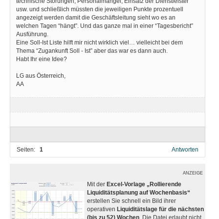
technische Störungen, Personalmangel, Einsatz der Dienstleister
usw. und schließlich müssten die jeweiligen Punkte prozentuell
angezeigt werden damit die Geschäftsleitung sieht wo es an
welchen Tagen “hängt”. Und das ganze mal in einer “Tagesbericht”
Ausführung.
Eine Soll-Ist Liste hilft mir nicht wirklich viel… vielleicht bei dem
Thema “Zugankunft Soll - Ist” aber das war es dann auch.
Habt Ihr eine Idee?
LG aus Österreich,
AA
Seiten:
1
Antworten
ANZEIGE
Mit der
Excel-Vorlage „Rollierende
Liquiditätsplanung auf Wochenbasis“
erstellen Sie schnell ein Bild ihrer
operativen
Liquiditätslage für die nächsten
(bis zu 52) Wochen
. Die Datei erlaubt nicht