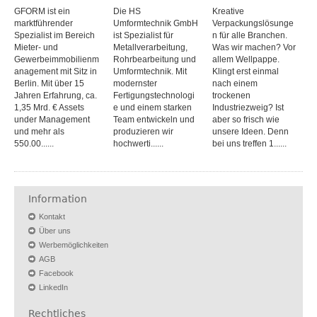
GFORM ist ein
Die HS
Kreative
marktführender
Umformtechnik GmbH
Verpackungslösunge
Spezialist im Bereich
ist Spezialist für
n für alle Branchen.
Mieter- und
Metallverarbeitung,
Was wir machen? Vor
Gewerbeimmobilienm
Rohrbearbeitung und
allem Wellpappe.
anagement mit Sitz in
Umformtechnik. Mit
Klingt erst einmal
Berlin. Mit über 15
modernster
nach einem
Jahren Erfahrung, ca.
Fertigungstechnologi
trockenen
1,35 Mrd. € Assets
e und einem starken
Industriezweig? Ist
under Management
Team entwickeln und
aber so frisch wie
und mehr als
produzieren wir
unsere Ideen. Denn
550.00......
hochwerti......
bei uns treffen 1......
Information
Kontakt
Über uns
Werbemöglichkeiten
AGB
Facebook
LinkedIn
Rechtliches