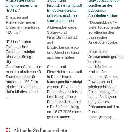
Chancen und
Risiken der neuen
"Doomjobbing" –
Unternehmensform
Aktionsplan gegen
viele Jobsuchende
"EU Inc."
Steuer- und
scrollen an den
Finanzkriminalität
passenden
"EU Inc." ist dem
soll
Angeboten vorbei
Europäischen
Entdeckungsrisiko
Parlament zufolge
Immer mehr
und Abschreckung
eine vollständig
Jobsuchende geraten
spürbar erhöhen
digitale
in einen
Gesellschaftsform, die
Steuer- und
erschöpfenden
man innerhalb von 48
Finanzkriminalität soll
Kreislauf aus
Stunden online für
in Deutschland
endlosem Scrollen,
höchstens 100 Euro
konsequenter verfolgt
Bewerben und
einrichten kann, ohne
werden. Dazu haben
wiederkehrender
dafür Mindestkapital
Bundesfinanzminister
Enttäuschung. Ein
......
Lars Klingbeil und
neues Schlagwort
Bundesjustizministeri
bringt dieses
n Dr. Stefanie Hubig
Phänomen auf den
am 16.07.2026 einen
Punkt:
gemeinsamen......
"Doomjobbing".......
Aktuelle Stellenangebote