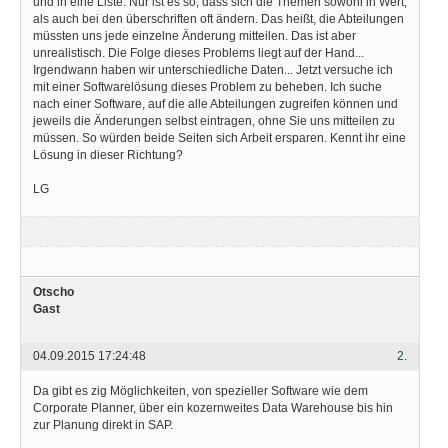
und in eine Liste. Nur ist es so, dass sich die Themen sowohl in Wert,
als auch bei den überschriften oft ändern. Das heißt, die Abteilungen
müssten uns jede einzelne Änderung mitteilen. Das ist aber
unrealistisch. Die Folge dieses Problems liegt auf der Hand...
Irgendwann haben wir unterschiedliche Daten... Jetzt versuche ich
mit einer Softwarelösung dieses Problem zu beheben. Ich suche
nach einer Software, auf die alle Abteilungen zugreifen können und
jeweils die Änderungen selbst eintragen, ohne Sie uns mitteilen zu
müssen. So würden beide Seiten sich Arbeit ersparen. Kennt ihr eine
Lösung in dieser Richtung?
LG
Otscho
Gast
04.09.2015 17:24:48
2.
Da gibt es zig Möglichkeiten, von spezieller Software wie dem
Corporate Planner, über ein kozernweites Data Warehouse bis hin
zur Planung direkt in SAP.