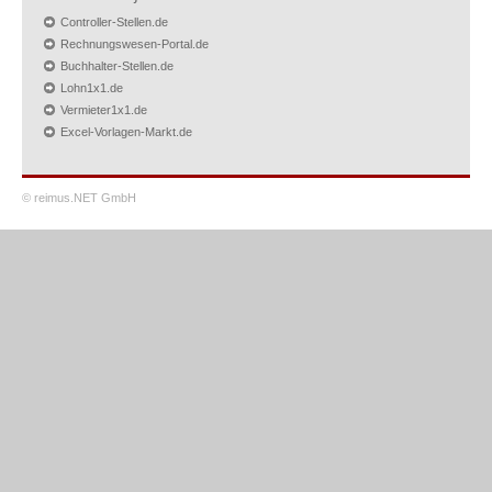
Controller-Stellen.de
Rechnungswesen-Portal.de
Buchhalter-Stellen.de
Lohn1x1.de
Vermieter1x1.de
Excel-Vorlagen-Markt.de
© reimus.NET GmbH