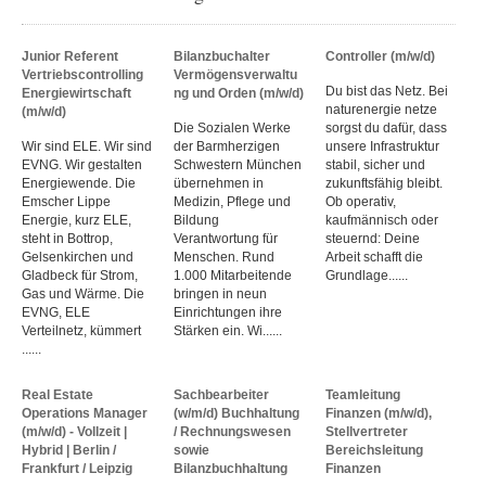
Junior Referent
Bilanzbuchalter
Controller (m/w/d)
Vertriebscontrolling
Vermögensverwaltu
Du bist das Netz. Bei
Energiewirtschaft
ng und Orden (m/w/d)
naturenergie netze
(m/w/d)
Die Sozialen Werke
sorgst du dafür, dass
Wir sind ELE. Wir sind
der Barmherzigen
unsere Infrastruktur
EVNG. Wir gestalten
Schwestern München
stabil, sicher und
Energiewende. Die
übernehmen in
zukunftsfähig bleibt.
Emscher Lippe
Medizin, Pflege und
Ob operativ,
Energie, kurz ELE,
Bildung
kaufmännisch oder
steht in Bottrop,
Verantwortung für
steuernd: Deine
Gelsenkirchen und
Menschen. Rund
Arbeit schafft die
Gladbeck für Strom,
1.000 Mitarbeitende
Grundlage......
Gas und Wärme. Die
bringen in neun
EVNG, ELE
Einrichtungen ihre
Verteilnetz, kümmert
Stärken ein. Wi......
......
Real Estate
Sachbearbeiter
Teamleitung
Operations Manager
(w/m/d) Buchhaltung
Finanzen (m/w/d),
(m/w/d) - Vollzeit |
/ Rechnungswesen
Stellvertreter
Hybrid | Berlin /
sowie
Bereichsleitung
Frankfurt / Leipzig
Bilanzbuchhaltung
Finanzen