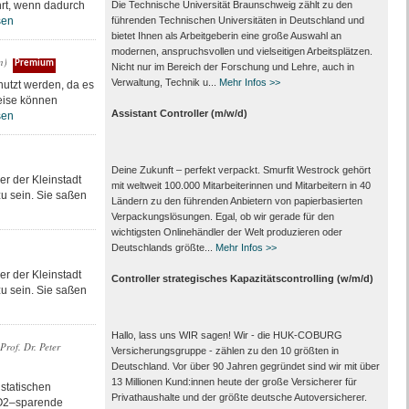
ührt, wenn dadurch
Die Technische Universität Braunschweig zählt zu den
sen
führenden Technischen Universitäten in Deutschland und
bietet Ihnen als Arbeit­geberin eine große Auswahl an
modernen, anspruchsvollen und vielseitigen Arbeits­plätzen.
n)
Premium
Nicht nur im Bereich der Forschung und Lehre, auch in
Verwaltung, Technik u...
Mehr Infos >>
utzt werden, da es
weise können
Assistant Controller (m/w/d)
sen
Deine Zukunft – perfekt verpackt. Smurfit Westrock gehört
r der Kleinstadt
mit weltweit 100.000 Mitarbeiter­innen und Mitarbeitern in 40
zu sein. Sie saßen
Ländern zu den führenden Anbietern von papier­basierten
Verpackungs­lösungen. Egal, ob wir gerade für den
wichtigsten Onlinehändler der Welt produzieren oder
Deutschlands größte...
Mehr Infos >>
r der Kleinstadt
Controller strategisches Kapazitätscontrolling (w/m/d)
zu sein. Sie saßen
Hallo, lass uns WIR sagen! Wir - die HUK-COBURG
Prof. Dr. Peter
Versicherungsgruppe - zählen zu den 10 größten in
Deutschland. Vor über 90 Jahren gegründet sind wir mit über
13 Millionen Kund:innen heute der große Versicherer für
 statischen
Privathaushalte und der größte deutsche Autoversicherer.
 CO2–sparende