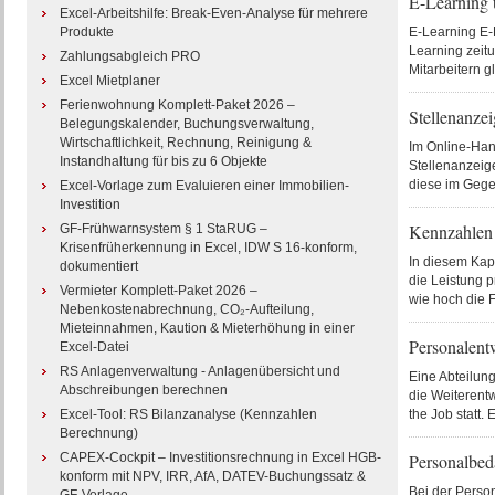
E-Learning 
Excel-Arbeitshilfe: Break-Even-Analyse für mehrere
Produkte
E-Learning E-L
Learning zeitu
Zahlungsabgleich PRO
Mitarbeitern g
Excel Mietplaner
Ferienwohnung Komplett-Paket 2026 –
Stellenanzei
Belegungskalender, Buchungsverwaltung,
Wirtschaftlichkeit, Rechnung, Reinigung &
Im Online-Hand
Instandhaltung für bis zu 6 Objekte
Stellenanzeige
diese im Gege
Excel-Vorlage zum Evaluieren einer Immobilien-
Investition
Kennzahlen
GF-Frühwarnsystem § 1 StaRUG –
Krisenfrüherkennung in Excel, IDW S 16-konform,
In diesem Kap
dokumentiert
die Leistung 
Vermieter Komplett-Paket 2026 –
wie hoch die Fe
Nebenkostenabrechnung, CO₂-Aufteilung,
Mieteinnahmen, Kaution & Mieterhöhung in einer
Personalent
Excel-Datei
RS Anlagenverwaltung - Anlagenübersicht und
Eine Abteilun
Abschreibungen berechnen
die Weiterentw
Excel-Tool: RS Bilanzanalyse (Kennzahlen
the Job statt.
Berechnung)
CAPEX-Cockpit – Investitionsrechnung in Excel HGB-
Personalbed
konform mit NPV, IRR, AfA, DATEV-Buchungssatz &
Bei der Person