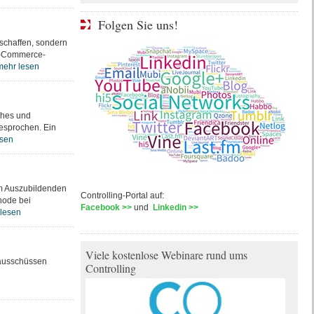
Folgen Sie uns!
eschaffen, sondern
 E-Commerce-
mehr lesen
ches und
gesprochen. Ein
esen
em Auszubildenden
Controlling-Portal auf:
hode bei
Facebook >>
und
Linkedin >>
lesen
Viele kostenlose Webinare rund ums
ikausschüssen
Controlling