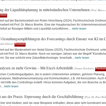
ung der Liquiditätsplanung in mittelständischen Unternehmen
(Prof. Marco 
emium
siert auf der Bachelorarbeit von Robin Hirschberg (2024), Fachhochschule Dortmu
rbeit mit Prof. Dr. Marco Boehle. Eine der Hauptursachen für Unternehmensinsol
efizit an flüssigen Mitteln und Liquidität zurückführen....
mehr lesen
 Gestaltungsempfehlungen des Forecastings durch Einsatz von KI im C
edat Günes)
Premium
asiert auf der Masterarbeit von Vedat Günes (2025), Fachhochschule Dortmund, unt
 mit Prof. Dr. Marco Boehle. Noch vor wenigen Jahren war der Begriff "Künstliche I
ernt. Sie war schlicht eine Zukunftstechnologie. Innerhalb...
mehr lesen
nalysen zu mehr Gewinn – Mit Excel-Arbeitshilfe
(Jörgen Erichsen)
Premium
schen Controllingaufgaben, die in jedem Unternehmen anfallen, gehören Planung,
nalysen, Maßnahmenumsetzung und Kommunikation, z.B. mit Kennzahlen. Auch K
mit Hilfe des Controllings erstellt. Hinzu kommen Aufgaben, die von Branche zu B
h...
mehr lesen
 aus der Praxis: Erpressung durch die Geschäftsführung
(Prof. Dr. Peter Ho
er sind blutleer, weil sie zwar Beispiele enthalten, diese aber sehr konstruiert s