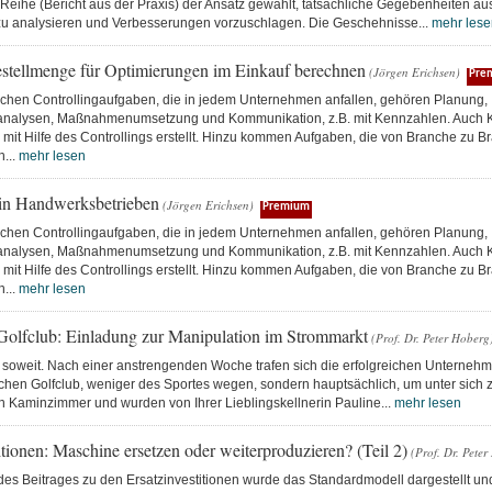
Reihe (Bericht aus der Praxis) der Ansatz gewählt, tatsächliche Gegebenheiten aus
 zu analysieren und Verbesserungen vorzuschlagen. Die Geschehnisse...
mehr lese
stellmenge für Optimierungen im Einkauf berechnen
(Jörgen Erichsen)
Pre
schen Controllingaufgaben, die in jedem Unternehmen anfallen, gehören Planung,
nalysen, Maßnahmenumsetzung und Kommunikation, z.B. mit Kennzahlen. Auch K
mit Hilfe des Controllings erstellt. Hinzu kommen Aufgaben, die von Branche zu B
h...
mehr lesen
 in Handwerksbetrieben
(Jörgen Erichsen)
Premium
schen Controllingaufgaben, die in jedem Unternehmen anfallen, gehören Planung,
nalysen, Maßnahmenumsetzung und Kommunikation, z.B. mit Kennzahlen. Auch K
mit Hilfe des Controllings erstellt. Hinzu kommen Aufgaben, die von Branche zu B
h...
mehr lesen
Golfclub: Einladung zur Manipulation im Strommarkt
(Prof. Dr. Peter Hoberg
 soweit. Nach einer anstrengenden Woche trafen sich die erfolgreichen Unternehme
ichen Golfclub, weniger des Sportes wegen, sondern hauptsächlich, um unter sich 
n Kaminzimmer und wurden von Ihrer Lieblingskellnerin Pauline...
mehr lesen
itionen: Maschine ersetzen oder weiterproduzieren? (Teil 2)
(Prof. Dr. Pete
 des Beitrages zu den Ersatzinvestitionen wurde das Standardmodell dargestellt un