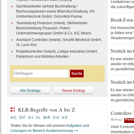
Limitationen a
Sachbearbeiter (w/m/d) Buchhaltung /
die zukünftig
Rechnungswesen sowie Bilanzbuchhaltung, HS
Umformtechnik GmbH, Grünsfeld-Paimar
Break-Even-
Teamleitung Finanzen (m/w/d), Stellvertreter
Die klassisch
Bereichsleitung Finanzen, Peters
je Artikel ein
Unternehmensgruppe GmbH & Co. KG, Moers
Absatzmengen,
Assistant Controller (m/w/d), Smurfit Westrock GmbH,
St. Leon-Rot
Neulich im 
Projektcontroller (m/w/d), Lödige Industries GmbH,
Paderborn und Mobiles Arbeiten
Es war wieder
wieder im örtl
im gemütliche
Neulich im G
Es war wieder
Alle Einträge
Neuer Eintrag
wieder im örtl
im gemütliche
KLR-Begriffe von A bis Z
Controllers 
A-C
D-F
G-I
J-L
M-R
S-U
V-Z
Hoberg)
Premi
Testen Sie ihr Wissen mit unseren
Aufgaben und
Viele Controll
Lösungen im Bereich Kostenrechnung >>
Amortisation e