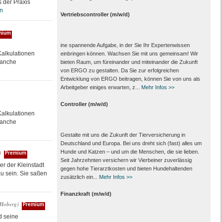
 der Praxis
n
Vertriebscontroller (m/w/d)
mium
ine spannende Aufgabe, in der Sie Ihr Expertenwissen
alkulationen
einbringen können. Wachsen Sie mit uns gemeinsam! Wir
ranche
bieten Raum, um füreinander und miteinander die Zukunft
von ERGO zu gestalten. Da Sie zur erfolgreichen
Entwicklung von ERGO beitragen, können Sie von uns als
Arbeitgeber einiges erwarten, z...
Mehr Infos >>
Controller (m/w/d)
alkulationen
ranche
Gestalte mit uns die Zukunft der Tierversicherung in
Deutschland und Europa. Bei uns dreht sich (fast) alles um
)
Hunde und Katzen – und um die Menschen, die sie lieben.
Premium
Seit Jahrzehnten versichern wir Vierbeiner zuverlässig
r der Kleinstadt
gegen hohe Tierarztkosten und bieten Hundehaltenden
zu sein. Sie saßen
zusätzlich ein...
Mehr Infos >>
Finanzkraft (m/w/d)
r Hoberg)
Premium
d seine