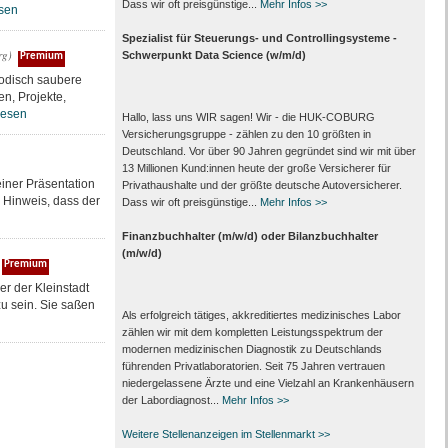
Dass wir oft preisgünstige...
Mehr Infos >>
sen
Spezialist für Steuerungs- und Controllingsysteme -
rg)
Schwerpunkt Data Science (w/m/d)
Premium
hodisch saubere
n, Projekte,
lesen
Hallo, lass uns WIR sagen! Wir - die HUK-COBURG
Versicherungsgruppe - zählen zu den 10 größten in
Deutschland. Vor über 90 Jahren gegründet sind wir mit über
13 Millionen Kund:innen heute der große Versicherer für
iner Präsentation
Privathaushalte und der größte deutsche Autoversicherer.
r Hinweis, dass der
Dass wir oft preisgünstige...
Mehr Infos >>
Finanzbuchhalter (m/w/d) oder Bilanzbuchhalter
(m/w/d)
Premium
r der Kleinstadt
zu sein. Sie saßen
Als erfolgreich tätiges, akkreditiertes medizinisches Labor
zählen wir mit dem kompletten Leistungs­spektrum der
modernen medizinischen Diagnostik zu Deutschlands
führenden Privat­laboratorien. Seit 75 Jahren vertrauen
nieder­gelassene Ärzte und eine Vielzahl an Kranken­häusern
der Labor­diagnost...
Mehr Infos >>
Weitere Stellenanzeigen im Stellenmarkt >>