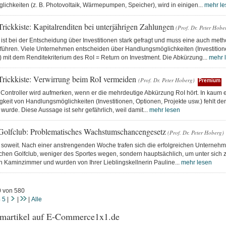
ichkeiten (z. B. Photovoltaik, Wärmepumpen, Speicher), wird in einigen...
mehr le
Trickkiste: Kapitalrenditen bei unterjährigen Zahlungen
(Prof. Dr. Peter Hobe
 ist bei der Entscheidung über Investitionen stark gefragt und muss eine auch met
führen. Viele Unternehmen entscheiden über Handlungsmöglichkeiten (Investitione
 mit dem Renditekriterium des RoI = Return on Investment. Die Abkürzung...
mehr 
 Trickkiste: Verwirrung beim RoI vermeiden
(Prof. Dr. Peter Hoberg)
Premium
Controller wird aufmerken, wenn er die mehrdeutige Abkürzung RoI hört. In kaum e
tigkeit von Handlungsmöglichkeiten (Investitionen, Optionen, Projekte usw.) fehlt de
wurde. Diese Aussage ist sehr gefährlich, weil damit...
mehr lesen
Golfclub: Problematisches Wachstumschancengesetz
(Prof. Dr. Peter Hoberg)
 soweit. Nach einer anstrengenden Woche trafen sich die erfolgreichen Unternehme
ichen Golfclub, weniger des Sportes wegen, sondern hauptsächlich, um unter sich 
n Kaminzimmer und wurden von Ihrer Lieblingskellnerin Pauline...
mehr lesen
0 von 580
4
5
|
|
|
Alle
martikel auf E-Commerce1x1.de