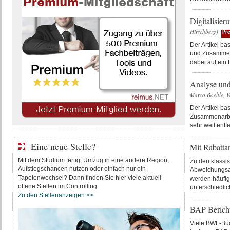
Digitalisier
Hirschberg)
Pr
Der Artikel ba
und Zusammena
dabei auf ein D
Analyse und
Marco Boehle, V
Der Artikel b
Zusammenarbeit
sehr weit entf
Eine neue Stelle?
Mit Rabatta
Mit dem Studium fertig, Umzug in eine andere Region,
Zu den klassi
Aufstiegschancen nutzen oder einfach nur ein
Abweichungsa
Tapetenwechsel? Dann finden Sie hier viele aktuell
werden häufig 
offene Stellen im Controlling.
unterschiedlic
Zu den Stellenanzeigen >>
BAP Bericht
Viele BWL-Büch