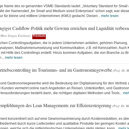
ige Name des so genannten VSME-Standards lautet: „Voluntary Standard for Small
Wie der Namensteil „for Small and Medium sized Enterprises“ schon sagt, war dies
ur für kleine und mittlere Unternehmen (KMU) gedacht. Diesen...
mehr lesen
ngiger Cashflow-Politik mehr Gewinn erreichen und Liquidität verbesse
(Herr Jörgen Erichsen)
Premium
schen Controllingaufgaben, die in jedem Unternehmen anfallen, gehören Planung,
nalysen, Maßnahmenumsetzung und Kommunikation, z.B. mit Kennzahlen. Auch K
mit Hilfe des Controllings erstellt. Hinzu kommen Aufgaben, die von Branche zu B
h...
mehr lesen
ertriebscontrolling im Tourismus- und im Gastronomiegewerbe
(Prof. Dr. 
 und Gastronomiegewerbe wird die Bedeutung der Digitalisierung für den Vertrie
l Kunden vermehrt online nach Angeboten an Reisen, Unterkünften, und Gastrono
Herausforderungen besteht darin, die richtigen digitalen Methoden und Tools...
meh
empfehlungen des Lean Managements zur Effizienzsteigerung
(Prof. Dr. M
nt konzentriert sich auf eine Gewinnmaximierung durch Kostenreduktion, es stre
iedenheit durch kurze Lieferzeiten und qualitative Produkte bei geringen Kosten 
gen, welche sich die mittelständischen Unternehmen stetig stellen, kann...
mehr l