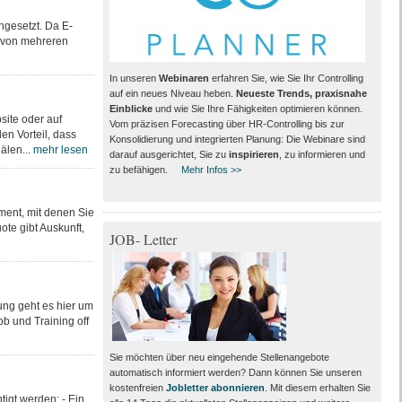
ngesetzt. Da E-
h von mehreren
In unseren
Webinaren
erfahren Sie, wie Sie Ihr Controlling
auf ein neues Niveau heben.
Neueste Trends, praxisnahe
Einblicke
und wie Sie Ihre Fähigkeiten optimieren können.
site oder auf
Vom präzisen Forecasting über HR-Controlling bis zur
en Vorteil, dass
Konsolidierung und integrierten Planung: Die Webinare sind
älen...
mehr lesen
darauf ausgerichtet, Sie zu
inspirieren
, zu informieren und
zu befähigen.
Mehr Infos >>
ment, mit denen Sie
te gibt Auskunft,
JOB- Letter
ung geht es hier um
b und Training off
Sie möchten über neu eingehende Stellenangebote
automatisch informiert werden? Dann können Sie unseren
kostenfreien
Jobletter abonnieren
. Mit diesem erhalten Sie
igt werden: - Ein