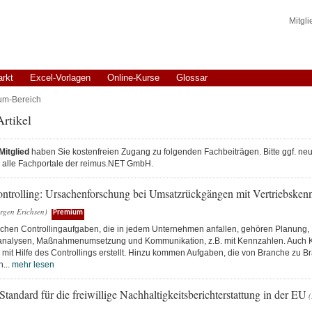
Mitgl
arkt
Excel-Vorlagen
Online-Kurse
Glossar
um-Bereich
rtikel
itglied
haben Sie kostenfreien Zugang zu folgenden Fachbeiträgen. Bitte ggf. neu 
ür alle Fachportale der reimus.NET GmbH.
Controlling: Ursachenforschung bei Umsatzrückgängen mit Vertriebsken
rgen Erichsen)
Premium
schen Controllingaufgaben, die in jedem Unternehmen anfallen, gehören Planung,
nalysen, Maßnahmenumsetzung und Kommunikation, z.B. mit Kennzahlen. Auch K
mit Hilfe des Controllings erstellt. Hinzu kommen Aufgaben, die von Branche zu B
h...
mehr lesen
ndard für die freiwillige Nachhaltigkeitsberichterstattung in der EU
(