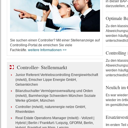
in dieser BAP-
darzustellen,
Optimale Be
Zu den klassi
Abweichungsa
werden häufig 
Sie suchen einen Controller? Mit einer Stellenanzeige auf
unterschiedlic
Controlling-Portal.de erreichen Sie viele
Fachkräfte.
weitere Informationen >>
Controlling
Zu den klassi
Abweichungsa
Controller- Stellenmarkt
werden häufig 
Junior Referent Vertriebscontrolling Energiewirtschaft
unterschiedlic
(m/w/d), Emscher Lippe Energie GmbH,
Gelsenkirchen
Neulich im 
Bilanzbuchalter Vermögensverwaltung und Orden
Es war wieder
(m/w/d), Barmherzige Schwestern München Soziale
wieder im örtl
Werke gGmbH, München
im gemütliche
Controller (m/w/d), naturenergie netze GmbH,
Rheinfelden
Ersatzinvest
Real Estate Operations Manager (m/w/d) - Vollzeit |
Hybrid | Berlin / Frankfurt / Leipzig, GFORM, Berlin,
Im ersten Teil
Hybrid, Frankfurt am Main, Leipzig