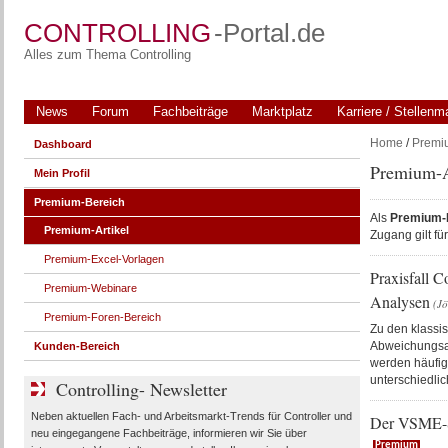
CONTROLLING
-Portal.de
Alles zum Thema Controlling
News
Forum
Fachbeiträge
Marktplatz
Karriere / Stellenm
Home
/
Premi
Dashboard
Premium-A
Mein Profil
Premium-Bereich
Als
Premium-M
Premium-Artikel
Zugang gilt f
Premium-Excel-Vorlagen
Praxisfall 
Premium-Webinare
Analysen
(Jö
Premium-Foren-Bereich
Zu den klassi
Abweichungsa
Kunden-Bereich
werden häufig 
unterschiedlic
Controlling- Newsletter
Neben aktuellen Fach- und Arbeitsmarkt-Trends für Controller und
Der VSME-Sta
neu eingegangene Fachbeiträge, informieren wir Sie über
Premium