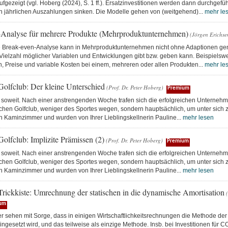
ufgezeigt (vgl. Hoberg (2024), S. 1 ff.). Ersatzinvestitionen werden dann durchgef
en jährlichen Auszahlungen sinken. Die Modelle gehen von (weitgehend)...
mehr le
Analyse für mehrere Produkte (Mehrproduktunternehmen)
(Jörgen Erichse
e Break-even-Analyse kann in Mehrproduktunternehmen nicht ohne Adaptionen gen
e Vielzahl möglicher Variablen und Entwicklungen gibt bzw. geben kann. Beispiels
 Preise und variable Kosten bei einem, mehreren oder allen Produkten...
mehr le
Golfclub: Der kleine Unterschied
(Prof. Dr. Peter Hoberg)
Premium
 soweit. Nach einer anstrengenden Woche trafen sich die erfolgreichen Unternehme
ichen Golfclub, weniger des Sportes wegen, sondern hauptsächlich, um unter sich 
n Kaminzimmer und wurden von Ihrer Lieblingskellnerin Pauline...
mehr lesen
olfclub: Implizite Prämissen (2)
(Prof. Dr. Peter Hoberg)
Premium
 soweit. Nach einer anstrengenden Woche trafen sich die erfolgreichen Unternehme
ichen Golfclub, weniger des Sportes wegen, sondern hauptsächlich, um unter sich 
n Kaminzimmer und wurden von Ihrer Lieblingskellnerin Pauline...
mehr lesen
Trickkiste: Umrechnung der statischen in die dynamische Amortisation
(
um
er sehen mit Sorge, dass in einigen Wirtschaftlichkeitsrechnungen die Methode der
ingesetzt wird, und das teilweise als einzige Methode. Insb. bei Investitionen für