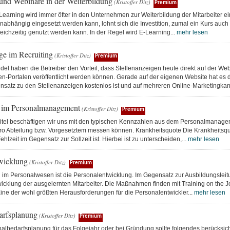
und Webinare in der Weiterbildung
(Kristoffer Ditz)
Premium
earning wird immer öfter in den Unternehmen zur Weiterbildung der Mitarbeiter ei
nabhängig eingesetzt werden kann, lohnt sich die Investition, zumal ein Kurs auc
leichzeitig genutzt werden kann. In der Regel wird E-Learning...
mehr lesen
ge im Recruiting
(Kristoffer Ditz)
Premium
el haben die Betreiber den Vorteil, dass Stellenanzeigen heute direkt auf der Web
n-Portalen veröffentlicht werden können. Gerade auf der eigenen Website hat es d
nsatz zu den Stellenanzeigen kostenlos ist und auf mehreren Online-Marketingkan
 im Personalmanagement
(Kristoffer Ditz)
Premium
itel beschäftigen wir uns mit den typischen Kennzahlen aus dem Personalmanage
pro Abteilung bzw. Vorgesetztem messen können. Krankheitsquote Die Krankheitsquo
hlzeit im Gegensatz zur Sollzeit ist. Hierbei ist zu unterscheiden,...
mehr lesen
wicklung
(Kristoffer Ditz)
Premium
g im Personalwesen ist die Personalentwicklung. Im Gegensatz zur Ausbildungsleit
icklung der ausgelernten Mitarbeiter. Die Maßnahmen finden mit Training on the Jo
 Eine der wohl größten Herausforderungen für die Personalentwickler...
mehr lesen
arfsplanung
(Kristoffer Ditz)
Premium
albedarfsplanung für das Folgejahr oder bei Gründung sollte folgendes berücksicht