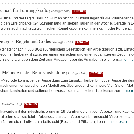
ement für Führungskräfte
(Kristoffer Ditz)
Premium
ffice und der Digitalisierung wurden nicht nur Entlastungen für die Mitarbeiter g
ndigen Erreichbarkeit 24 Stunden lang an sieben Tagen in der Woche. Gerade in
wo es auch nachts zu technischen Komplikationen kommen kann oder Kunden...
zeugnis: Regeln und Codes
(Kristoffer Ditz)
Premium
iter steht nach § 630 BGB (Bürgerliches Gesetzbuch) ein Arbeitszeugnis zu. Einfa
 Zeugnis Hierbei wird zwischen einem einfachen und einem qualifizierten Zeugnis 
gnis enthält neben dem Zeitraum Angaben über die Aufgaben. Bei einem...
mehr l
n- Methode in der Berufsausbildung
(Kristoffer Ditz)
Premium
en-Methode kommt bei der Ausbildung zum Einsatz. Hierbei bringt der Ausbilder d
ach einem entsprechenden Modell bei. Überwiegend kommt die Vier-Stufen-Met
chen Tätigkeiten und seltener bei typisch kaufmännischen Tätigkeiten zum...
mehr 
(Kristoffer Ditz)
Premium
ht wurde mit der Industrialisierung im 19. Jahrhundert mit den Arbeiter- und Fabr
gliedert sich wie folgt: - Arbeitsschutzrecht - Arbeitsverfahrensrecht (Arbeitsgericht,
rfahren etc.) - Individualarbeitsrecht (Rechte und Pflichten, Lohn...
mehr lesen