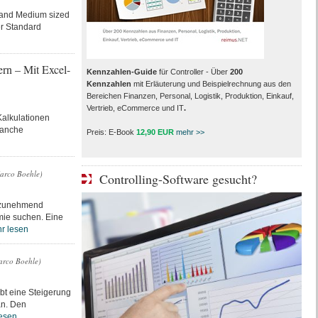
 and Medium sized
er Standard
rn – Mit Excel-
Kennzahlen-Guide
für Controller - Über
200
Kennzahlen
mit Erläuterung und Beispielrechnung aus den
Bereichen Finanzen, Personal, Logistik, Produktion, Einkauf,
Vertrieb, eCommerce und IT
.
alkulationen
ranche
Preis: E-Book
12,90 EUR
mehr >>
Marco Boehle)
Controlling-Software gesucht?
b zunehmend
mie suchen. Eine
r lesen
arco Boehle)
bt eine Steigerung
an. Den
esen