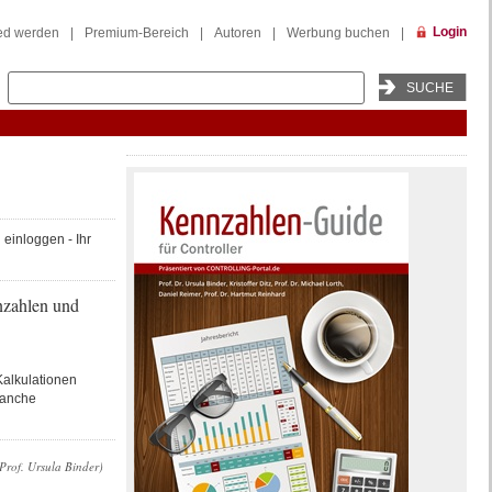
Login
ied werden
|
Premium-Bereich
|
Autoren
|
Werbung buchen
|
einloggen - Ihr
nzahlen und
alkulationen
ranche
Prof. Ursula Binder)