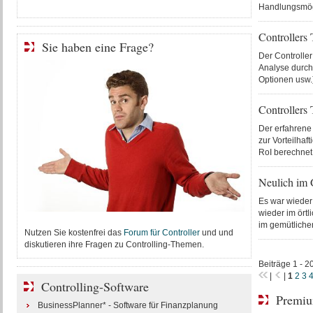
Handlungsmögl
Controllers 
Sie haben eine Frage?
Der Controller
Analyse durch
Optionen usw.)
Controllers
Der erfahrene 
zur Vorteilhaf
RoI berechnet 
Neulich im 
Es war wieder
wieder im örtl
im gemütliche
Nutzen Sie kostenfrei das
Forum für Controller
und und
diskutieren ihre Fragen zu Controlling-Themen.
Beiträge 1 - 2
|
|
1
2
3
Controlling-Software
Premiu
BusinessPlanner* - Software für Finanzplanung