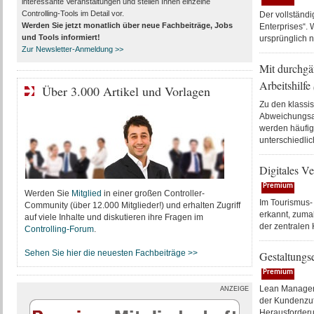
interessante Veranstaltungen und stellen Ihnen einzelne
Controlling-Tools im Detail vor.
Der vollständ
Werden Sie jetzt monatlich über
neue Fachbeiträge, Jobs
Enterprises“. 
und Tools
informiert!
ursprünglich n
Zur Newsletter-Anmeldung >>
Mit durchgä
Arbeitshilfe
Über 3.000 Artikel und Vorlagen
Zu den klassi
Abweichungsa
werden häufig 
unterschiedlic
Digitales V
Premium
Werden Sie
Mitglied
in einer großen Controller-
Im Tourismus-
Community (über 12.000 Mitglieder!) und erhalten Zugriff
erkannt, zuma
auf viele Inhalte und diskutieren ihre Fragen im
der zentralen 
Controlling-Forum
.
Sehen Sie hier die neuesten Fachbeiträge >>
Gestaltungs
Premium
Lean Manageme
ANZEIGE
der Kundenzufr
Herausforderun