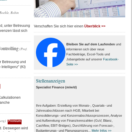
Boehle, Robin
nd, unter Betreuung
Verschaffen Sie sich hier einen
Überblick >>
venzen lässt sich
Bleiben Sie auf dem Laufenden
und
ontrolling
(Prof.
informieren sich über neue
Fachbeiträge, Excel-Tools und
Jobangebote auf unserer
Facebook-
er Betreuung und
Seite >>
ntelligenz" (KI)
Stellenanzeigen
Specialist Finance (m/w/d)
alkulationen
ranche
Ihre Aufgaben: Erstellung von Monats‑, Quartals‑ und
Jahresabschlüssen nach HGB, Mitarbeit bei
Konsolidierungs‑ und Konzernabschlussprozessen, Analyse
berg)
und Aufbereitung von Finanzkennzahlen (GuV, Bilanz,
Premium
Cashflow, EBIT-Bridges), Durchführung von Forecast‑,
ind. Deswegen wird
Budgetierungs‑ und Planungsprozes...
Mehr Infos >>