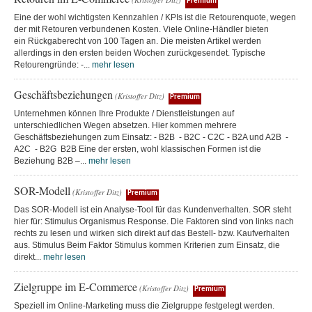
Premium
Eine der wohl wichtigsten Kennzahlen / KPIs ist die Retourenquote, wegen
der mit Retouren verbundenen Kosten. Viele Online-Händler bieten
ein Rückgaberecht von 100 Tagen an. Die meisten Artikel werden
allerdings in den ersten beiden Wochen zurückgesendet. Typische
Retourengründe: -...
mehr lesen
Geschäftsbeziehungen
(Kristoffer Ditz)
Premium
Unternehmen können Ihre Produkte / Dienstleistungen auf
unterschiedlichen Wegen absetzen. Hier kommen mehrere
Geschäftsbeziehungen zum Einsatz: - B2B - B2C - C2C - B2A und A2B -
A2C - B2G B2B Eine der ersten, wohl klassischen Formen ist die
Beziehung B2B –...
mehr lesen
SOR-Modell
(Kristoffer Ditz)
Premium
Das SOR-Modell ist ein Analyse-Tool für das Kundenverhalten. SOR steht
hier für: Stimulus Organismus Response. Die Faktoren sind von links nach
rechts zu lesen und wirken sich direkt auf das Bestell- bzw. Kaufverhalten
aus. Stimulus Beim Faktor Stimulus kommen Kriterien zum Einsatz, die
direkt...
mehr lesen
Zielgruppe im E-Commerce
(Kristoffer Ditz)
Premium
Speziell im Online-Marketing muss die Zielgruppe festgelegt werden.