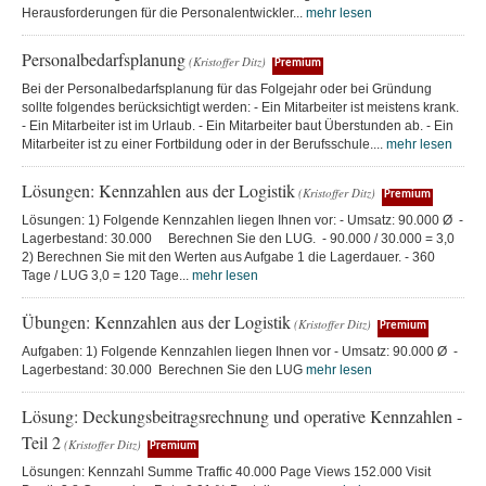
Herausforderungen für die Personalentwickler...
mehr lesen
Personalbedarfsplanung
(Kristoffer Ditz)
Premium
Bei der Personalbedarfsplanung für das Folgejahr oder bei Gründung
sollte folgendes berücksichtigt werden: - Ein Mitarbeiter ist meistens krank.
- Ein Mitarbeiter ist im Urlaub. - Ein Mitarbeiter baut Überstunden ab. - Ein
Mitarbeiter ist zu einer Fortbildung oder in der Berufsschule....
mehr lesen
Lösungen: Kennzahlen aus der Logistik
(Kristoffer Ditz)
Premium
Lösungen: 1) Folgende Kennzahlen liegen Ihnen vor: - Umsatz: 90.000 Ø -
Lagerbestand: 30.000 Berechnen Sie den LUG. - 90.000 / 30.000 = 3,0
2) Berechnen Sie mit den Werten aus Aufgabe 1 die Lagerdauer. - 360
Tage / LUG 3,0 = 120 Tage...
mehr lesen
Übungen: Kennzahlen aus der Logistik
(Kristoffer Ditz)
Premium
Aufgaben: 1) Folgende Kennzahlen liegen Ihnen vor - Umsatz: 90.000 Ø -
Lagerbestand: 30.000 Berechnen Sie den LUG
mehr lesen
Lösung: Deckungsbeitragsrechnung und operative Kennzahlen -
Teil 2
(Kristoffer Ditz)
Premium
Lösungen: Kennzahl Summe Traffic 40.000 Page Views 152.000 Visit