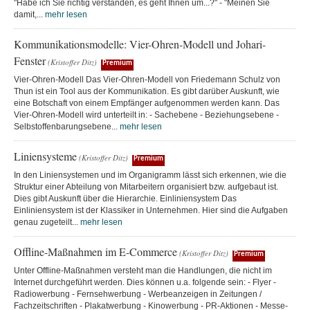
"Habe ich Sie richtig verstanden, es geht Ihnen um...?" - "Meinen Sie
damit,...
mehr lesen
Kommunikationsmodelle: Vier-Ohren-Modell und Johari-
Fenster
(Kristoffer Ditz)
Premium
Vier-Ohren-Modell Das Vier-Ohren-Modell von Friedemann Schulz von
Thun ist ein Tool aus der Kommunikation. Es gibt darüber Auskunft, wie
eine Botschaft von einem Empfänger aufgenommen werden kann. Das
Vier-Ohren-Modell wird unterteilt in: - Sachebene - Beziehungsebene -
Selbstoffenbarungsebene...
mehr lesen
Liniensysteme
(Kristoffer Ditz)
Premium
In den Liniensystemen und im Organigramm lässt sich erkennen, wie die
Struktur einer Abteilung von Mitarbeitern organisiert bzw. aufgebaut ist.
Dies gibt Auskunft über die Hierarchie. Einliniensystem Das
Einliniensystem ist der Klassiker in Unternehmen. Hier sind die Aufgaben
genau zugeteilt...
mehr lesen
Offline-Maßnahmen im E-Commerce
(Kristoffer Ditz)
Premium
Unter Offline-Maßnahmen versteht man die Handlungen, die nicht im
Internet durchgeführt werden. Dies können u.a. folgende sein: - Flyer -
Radiowerbung - Fernsehwerbung - Werbeanzeigen in Zeitungen /
Fachzeitschriften - Plakatwerbung - Kinowerbung - PR-Aktionen - Messe-