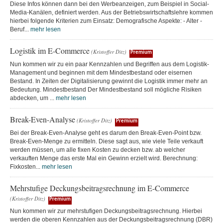
Diese Infos können dann bei den Werbeanzeigen, zum Beispiel in Social-
Media-Kanälen, definiert werden. Aus der Betriebswirtschaftslehre kommen
hierbei folgende Kriterien zum Einsatz: Demografische Aspekte: - Alter -
Beruf...
mehr lesen
Logistik im E-Commerce
(Kristoffer Ditz)
Premium
Nun kommen wir zu ein paar Kennzahlen und Begriffen aus dem Logistik-
Management und beginnen mit dem Mindestbestand oder eisernen
Bestand. In Zeiten der Digitalisierung gewinnt die Logistik immer mehr an
Bedeutung. Mindestbestand Der Mindestbestand soll mögliche Risiken
abdecken, um ...
mehr lesen
Break-Even-Analyse
(Kristoffer Ditz)
Premium
Bei der Break-Even-Analyse geht es darum den Break-Even-Point bzw.
Break-Even-Menge zu ermitteln. Diese sagt aus, wie viele Teile verkauft
werden müssen, um alle fixen Kosten zu decken bzw. ab welcher
verkauften Menge das erste Mal ein Gewinn erzielt wird. Berechnung:
Fixkosten...
mehr lesen
Mehrstufige Deckungsbeitragsrechnung im E-Commerce
(Kristoffer Ditz)
Premium
Nun kommen wir zur mehrstufigen Deckungsbeitragsrechnung. Hierbei
werden die oberen Kennzahlen aus der Deckungsbeitragsrechnung (DBR)