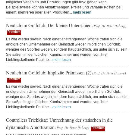
möglicher Variablen und Entwicklungen gibt bzw. geben kann.
Beispielsweise können Absatzmengen, Preise und variable Kosten bei
einem, mehreren oder allen Produkten...
mehr lesen
Neulich im Golfclub: Der kleine Unterschied
(Prof. Dr. Peter Hoberg)
Premium
Es war wieder soweit. Nach einer anstrengenden Woche trafen sich die
erfolgreichen Unternehmer der Kleinstadt wieder im örtlichen Golfclub,
weniger des Sportes wegen, sondern hauptsächlich, um unter sich zu sein.
Sie saßen im gemütlichen Kaminzimmer und wurden von Ihrer
Lieblingskellnerin Pauline...
mehr lesen
Neulich im Golfclub: Implizite Prämissen (2)
(Prof. Dr. Peter Hoberg)
Premium
Es war wieder soweit. Nach einer anstrengenden Woche trafen sich die
erfolgreichen Unternehmer der Kleinstadt wieder im örtlichen Golfclub,
weniger des Sportes wegen, sondern hauptsächlich, um unter sich zu sein.
Sie saßen im gemütlichen Kaminzimmer und wurden von Ihrer
Lieblingskellnerin Pauline...
mehr lesen
Controllers Trickkiste: Umrechnung der statischen in die
dynamische Amortisation
(Prof. Dr. Peter Hoberg)
Premium