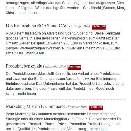
herangezogen, allerdings wird das Gesamtergebnis nun aufgerissen. Dies
kann auf folgende Weise durchgeführt werden: - Geschlecht (Women, Men,
Kids) -...
mehr lesen
Die Kennzahlen ROAS und CAC
(Kristoffer Ditz)
Premium
ROAS steht für Return on Advertising Spent / Spending. Diese Kennzahl
gibt das Verhältnis der investierten Marketingkosten zum damit erzielten
Umsatz wieder. Beispiel: Es werden 250 Euro in Marketingkosten, zum
Beispiel Werbeanzeigen investiert. Nun wird ein Umsatz von 1.000 Euro
erzielt. Der...
mehr lesen
Produktlebenszyklus
(Kristoffer Ditz)
Premium
Der Produktlebenszyklus stellt den zeitlichen Verlauf eines Produktes dar
und zwar von der Einführung bis zum Auslaufen bzw. zur Eliminierung.
Einführungsphase Das Unternehmen hat das Produkt fertig produziert und
dafür geworben. In dieser Phase wirft das Produkt in der Regel noch
keine...
mehr lesen
Marketing-Mix im E-Commerce
(Kristoffer Ditz)
Premium
Beim Marketing-Mix kommen mehrere Instrumente für eine Marketing-
Strategie oder für einen Marketingplan zum Einsatz. Hier von den vier Ps
gesprochen: - Product - Place - Price - Promotion Product Hier geht es
um die Qualität des Produktes und die Verpackung...
mehr lesen