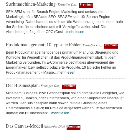
Suchmaschinen-Marketing
(Kristoffer Ditz)
Premium
SEM SEM steht für Search Engine Marketing und umfasst die
Marketingkanäle SEA und SEO. SEA SEA steht für Search Engine
Advertising. Dabei handelt es sich um die Werbeanzeigen, die ober- halb
der Suchtreffer erscheinen und mit "Anzeige" markiert sind. Die
Abrechnung erfolgt über CPC (Cost...
mehr lesen
Produktmanagement: 10 typische Fehler
(Kristoffer Ditz)
Premium
Beim Produktmanagement geht es primär um Planung, Steuerung und
Kontrolle. Im Wesentlichen ist das Produktmanagement stark mit dem
Marketing verbunden. Im E-Commerce betrifft dies überwiegend die
Eigenmarken bzw. selbst produzierte Produkte. 10 typische Fehler im
Produktmanagement: - Masse...
mehr lesen
Der Businessplan
(Kristoffer Ditz)
Premium
Mit einem Business- bzw. Geschäftsplan sollen potenzielle Geldgeber, wie
Investoren, Banken, oder Unternehmen, von einer Kooperation überzeugt
werden. Der Businessplan kann sowohl für die Gründung eines
Unternehmens als auch für Projekte aufgesetzt werden. Im Wesentlichen
umfasst ein Businessplan:...
mehr lesen
Das Canvas-Modell
(Kristoffer Ditz)
Premium