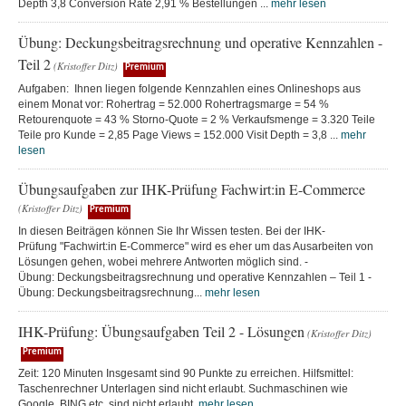
Depth 3,8 Conversion Rate 2,91 % Bestellungen ...
mehr lesen
Übung: Deckungsbeitragsrechnung und operative Kennzahlen -
Teil 2
(Kristoffer Ditz)
Premium
Aufgaben: Ihnen liegen folgende Kennzahlen eines Onlineshops aus
einem Monat vor: Rohertrag = 52.000 Rohertragsmarge = 54 %
Retourenquote = 43 % Storno-Quote = 2 % Verkaufsmenge = 3.320 Teile
Teile pro Kunde = 2,85 Page Views = 152.000 Visit Depth = 3,8 ...
mehr
lesen
Übungsaufgaben zur IHK-Prüfung Fachwirt:in E-Commerce
(Kristoffer Ditz)
Premium
In diesen Beiträgen können Sie Ihr Wissen testen. Bei der IHK-
Prüfung "Fachwirt:in E-Commerce" wird es eher um das Ausarbeiten von
Lösungen gehen, wobei mehrere Antworten möglich sind. -
Übung: Deckungsbeitragsrechnung und operative Kennzahlen – Teil 1 -
Übung: Deckungsbeitragsrechnung...
mehr lesen
IHK-Prüfung: Übungsaufgaben Teil 2 - Lösungen
(Kristoffer Ditz)
Premium
Zeit: 120 Minuten Insgesamt sind 90 Punkte zu erreichen. Hilfsmittel:
Taschenrechner Unterlagen sind nicht erlaubt. Suchmaschinen wie
Google, BING etc. sind nicht erlaubt.
mehr lesen