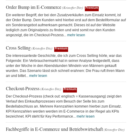
Order Bump im E-Commerce
(Kristoffer Ditz)
Premium
Ein weiterer Begriff, der bei den Zusatzverkäufen zum Einsatz kommt, ist
der Order Bump. Dem Kunden wird hierbei erst auf dem Bestellformular auf
ein Sonderangebot aufmerksam gemacht. Dieses ist auf der Website
lediglich zum Originalpreis zu finden und wird somit nur den Kunden
angezeigt, die im Checkout-Prozess...
mehr lesen
Cross Selling
(Kristoffer Ditz)
Premium
Die interessanteste Geschichte, die ich zum Cross Selling hörte, war das
Folgende: Ein Verbrauchermarkt hat in seiner Analyse festgestellt, dass
unter der Woche in den Abendstunden Windeln von Männern gekauft
wurden. Das Szenario lässt sich schnell erahnen: Die Frau ruft ihren Mann
an und bittet...
mehr lesen
Checkout-Prozess
(Kristoffer Ditz)
Premium
Der Checkout-Prozess (check out: englisch = Kassenausgang) zeigt den
Verlauf des Einkaufsprozesses vom Besuch der Seite bis zum
Bestellabschluss an. Mehrere Kennzahlen kommen hierbei zum Einsatz.
KPI Kennzahlen werden werden im E-Commerce in der Regel als KPIs
bezeichnet. KPI steht für Key Performance...
mehr lesen
Fachbegriffe in E-Commerce und Betriebswirtschaft
(Kristoffer Ditz)