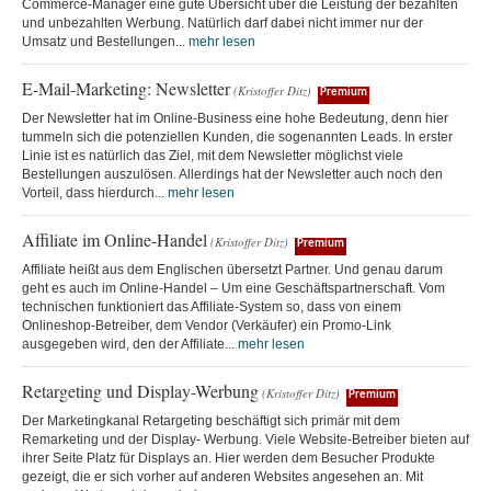
Commerce-Manager eine gute Übersicht über die Leistung der bezahlten
und unbezahlten Werbung. Natürlich darf dabei nicht immer nur der
Umsatz und Bestellungen...
mehr lesen
E-Mail-Marketing: Newsletter
(Kristoffer Ditz)
Premium
Der Newsletter hat im Online-Business eine hohe Bedeutung, denn hier
tummeln sich die potenziellen Kunden, die sogenannten Leads. In erster
Linie ist es natürlich das Ziel, mit dem Newsletter möglichst viele
Bestellungen auszulösen. Allerdings hat der Newsletter auch noch den
Vorteil, dass hierdurch...
mehr lesen
Affiliate im Online-Handel
(Kristoffer Ditz)
Premium
Affiliate heißt aus dem Englischen übersetzt Partner. Und genau darum
geht es auch im Online-Handel – Um eine Geschäftspartnerschaft. Vom
technischen funktioniert das Affiliate-System so, dass von einem
Onlineshop-Betreiber, dem Vendor (Verkäufer) ein Promo-Link
ausgegeben wird, den der Affiliate...
mehr lesen
Retargeting und Display-Werbung
(Kristoffer Ditz)
Premium
Der Marketingkanal Retargeting beschäftigt sich primär mit dem
Remarketing und der Display- Werbung. Viele Website-Betreiber bieten auf
ihrer Seite Platz für Displays an. Hier werden dem Besucher Produkte
gezeigt, die er sich vorher auf anderen Websites angesehen an. Mit