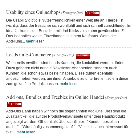
Usability eines Onlineshops
(Kristoffer Ditz)
Premium
Die Usability gibt die Nutzerfreundlichkeit einer Website an. Hierbei ist
wichtig, dass der Besucher sich wohlfühlt und sich schnell zurechtfindet. Im
Idealfall kommt der Besucher mit drei Klicks zu seinem gewünschten Ziel.
Das ist ähnlich wie im Einzelhandel in einem Kaufhaus. Wenn die
Abteilung...
mehr lesen
Leads im E-Commerce
(Kristoffer Ditz)
Premium
Wie bereits erwähnt, sind Leads Kunden, die kontaktiert werden dürfen.
Dazu gehören nicht nur die Newsletter-Abonnenten, sondern auch
Kunden, die schon etwas bestellt haben. Diese dürfen ebenfalls
angeschrieben werden, um ihnen Angebote zu unterbreiten, sofern diese
zum gekauften Produkt passen.
mehr lesen
Add-ons, Bundles und Freebies im Online-Handel
(Kristoffer Ditz)
Premium
Add-Ons Dann haben wir noch die sogenannten Add-Ons. Dies sind die
Zusatzartikel, die auf der Produktverkaufsseite unter dem Hauptprodukt
angezeigt werden. Oft steht als Überschrift hier - "Kunden bestellten
auch..." - "Wird häufig zusammengekauft" - "Vielleicht auch interessant für
Sie"...
mehr lesen