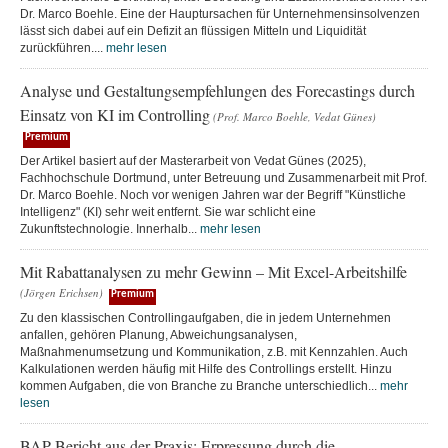
Dr. Marco Boehle. Eine der Hauptursachen für Unternehmensinsolvenzen
lässt sich dabei auf ein Defizit an flüssigen Mitteln und Liquidität
zurückführen....
mehr lesen
Analyse und Gestaltungsempfehlungen des Forecastings durch
Einsatz von KI im Controlling
(Prof. Marco Boehle, Vedat Günes)
Premium
Der Artikel basiert auf der Masterarbeit von Vedat Günes (2025),
Fachhochschule Dortmund, unter Betreuung und Zusammenarbeit mit Prof.
Dr. Marco Boehle. Noch vor wenigen Jahren war der Begriff "Künstliche
Intelligenz" (KI) sehr weit entfernt. Sie war schlicht eine
Zukunftstechnologie. Innerhalb...
mehr lesen
Mit Rabattanalysen zu mehr Gewinn – Mit Excel-Arbeitshilfe
(Jörgen Erichsen)
Premium
Zu den klassischen Controllingaufgaben, die in jedem Unternehmen
anfallen, gehören Planung, Abweichungsanalysen,
Maßnahmenumsetzung und Kommunikation, z.B. mit Kennzahlen. Auch
Kalkulationen werden häufig mit Hilfe des Controllings erstellt. Hinzu
kommen Aufgaben, die von Branche zu Branche unterschiedlich...
mehr
lesen
BAP Bericht aus der Praxis: Erpressung durch die