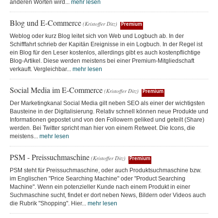
anderen Worten wird...
mehr lesen
Blog und E-Commerce
(Kristoffer Ditz)
Premium
Weblog oder kurz Blog leitet sich von Web und Logbuch ab. In der
Schifffahrt schrieb der Kapitän Ereignisse in ein Logbuch. In der Regel ist
ein Blog für den Leser kostenlos, allerdings gibt es auch kostenpflichtige
Blog-Artikel. Diese werden meistens bei einer Premium-Mitgliedschaft
verkauft. Vergleichbar...
mehr lesen
Social Media im E-Commerce
(Kristoffer Ditz)
Premium
Der Marketingkanal Social Media gilt neben SEO als einer der wichtigsten
Bausteine in der Digitalisierung. Relativ schnell können neue Produkte und
Informationen gepostet und von den Followern geliked und geteilt (Share)
werden. Bei Twitter spricht man hier von einem Retweet. Die Icons, die
meistens...
mehr lesen
PSM - Preissuchmaschine
(Kristoffer Ditz)
Premium
PSM steht für Preissuchmaschine, oder auch Produktsuchmaschine bzw.
im Englischen "Price Searching Machine" oder "Product Searching
Machine". Wenn ein potenzieller Kunde nach einem Produkt in einer
Suchmaschine sucht, findet er dort neben News, Bildern oder Videos auch
die Rubrik "Shopping". Hier...
mehr lesen