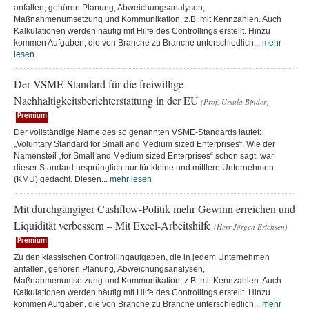
anfallen, gehören Planung, Abweichungsanalysen,
Maßnahmenumsetzung und Kommunikation, z.B. mit Kennzahlen. Auch
Kalkulationen werden häufig mit Hilfe des Controllings erstellt. Hinzu
kommen Aufgaben, die von Branche zu Branche unterschiedlich...
mehr
lesen
Der VSME-Standard für die freiwillige
Nachhaltigkeitsberichterstattung in der EU
(Prof. Ursula Binder)
Premium
Der vollständige Name des so genannten VSME-Standards lautet:
„Voluntary Standard for Small and Medium sized Enterprises“. Wie der
Namensteil „for Small and Medium sized Enterprises“ schon sagt, war
dieser Standard ursprünglich nur für kleine und mittlere Unternehmen
(KMU) gedacht. Diesen...
mehr lesen
Mit durchgängiger Cashflow-Politik mehr Gewinn erreichen und
Liquidität verbessern – Mit Excel-Arbeitshilfe
(Herr Jörgen Erichsen)
Premium
Zu den klassischen Controllingaufgaben, die in jedem Unternehmen
anfallen, gehören Planung, Abweichungsanalysen,
Maßnahmenumsetzung und Kommunikation, z.B. mit Kennzahlen. Auch
Kalkulationen werden häufig mit Hilfe des Controllings erstellt. Hinzu
kommen Aufgaben, die von Branche zu Branche unterschiedlich...
mehr