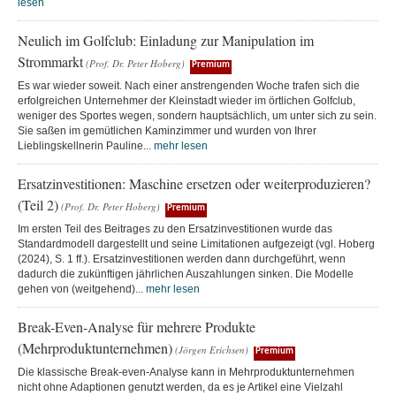
lesen
Neulich im Golfclub: Einladung zur Manipulation im
Strommarkt
(Prof. Dr. Peter Hoberg)
Premium
Es war wieder soweit. Nach einer anstrengenden Woche trafen sich die
erfolgreichen Unternehmer der Kleinstadt wieder im örtlichen Golfclub,
weniger des Sportes wegen, sondern hauptsächlich, um unter sich zu sein.
Sie saßen im gemütlichen Kaminzimmer und wurden von Ihrer
Lieblingskellnerin Pauline...
mehr lesen
Ersatzinvestitionen: Maschine ersetzen oder weiterproduzieren?
(Teil 2)
(Prof. Dr. Peter Hoberg)
Premium
Im ersten Teil des Beitrages zu den Ersatzinvestitionen wurde das
Standardmodell dargestellt und seine Limitationen aufgezeigt (vgl. Hoberg
(2024), S. 1 ff.). Ersatzinvestitionen werden dann durchgeführt, wenn
dadurch die zukünftigen jährlichen Auszahlungen sinken. Die Modelle
gehen von (weitgehend)...
mehr lesen
Break-Even-Analyse für mehrere Produkte
(Mehrproduktunternehmen)
(Jörgen Erichsen)
Premium
Die klassische Break-even-Analyse kann in Mehrproduktunternehmen
nicht ohne Adaptionen genutzt werden, da es je Artikel eine Vielzahl