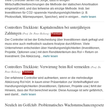
Viele Controller sehen mit Sorge, dass in einigen
Wirtschaftlichkeitsrechnungen die Methode der statischen Amortisation
eingesetzt wird, und das teilweise als einzige Methode. Insb. bei
Investitionen für CO2–sparende Handlungsmöglichkeiten (z. B.
Photovoltaik, Wärmepumpen, Speicher), wird in einigen...
mehr lesen
Controllers Trickkiste: Kapitalrenditen bei unterjährigen
Zahlungen
(Prof. Dr. Peter Hoberg)
Premium
Der Controller ist bei der Entscheidung über Investitionen stark gefragt und
muss eine auch methodisch saubere Analyse durchführen. Viele
Unternehmen entscheiden über Handlungsmöglichkeiten (Investitionen,
Projekte, Optionen usw.) mit dem Renditekriterium des RoI = Return on
Investment. Die Abkürzung...
mehr lesen
Controllers Trickkiste: Verwirrung beim RoI vermeiden
(Prof. Dr.
Peter Hoberg)
Premium
Der erfahrene Controller wird aufmerken, wenn er die mehrdeutige
Abkürzung RoI hört. In kaum einer Präsentation zur Vorteilhaftigkeit von
Handlungsmöglichkeiten (Investitionen, Optionen, Projekte usw.) fehlt der
Hinweis, dass der RoI berechnet wurde. Diese Aussage ist sehr gefährlich,
weil damit...
mehr lesen
Neulich im Golfclub: Problematisches Wachstumschancengesetz