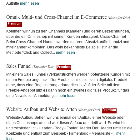
Auftritte
mehr lesen
Omni-, Multi- und Cross-Channel im E-Commerce
(Kristoffer Ditz)
Premium
Kommen wir nun zu den Channels (Kanälen) und deren Bezeichnungen,
über die ein Onlineshop mit seinen Kunden interagiert. Cross-Channel
Beim Cross-Channel-Handel werden mehrere Absatzkanäle benutzt und
miteinander kombiniert. Das wohl bekannteste Beispiel ist hier die
Methode "Click and Collect...
mehr lesen
Sales Funnel
(Kristoffer Ditz)
Premium
Mit einem Sales Funnel (Verkaufstrichter) werden potenzielle Kunden mit
einem Freebie angelockt. Der Freebie ist meistens ein digitales Produkt
ohne, dass eine Registrierung erforderlich ist. Auf der Seite mit dem
Freebie-Angebot gibt es dann noch ein zweites digitales Produkt, für das
eine Newsletter-Anmeldung...
mehr lesen
Website-Aufbau und Website-Arten
(Kristoffer Ditz)
Premium
Website-Aufbau Sehen wir uns einmal den Aufbau einer Website oder
eines Onlineshops an und wie dieser Aufbau unterteilt wird. Es wird hier
unterschieden in: - Header - Body - Footer Header Der Header umfasst die
Kopfzeile und enthält zum Beispiel: - Firmenlogo - Menüleiste -...
mehr
lesen