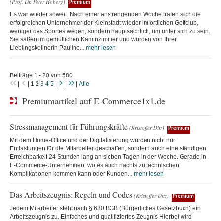
(Prof. Dr. Peter Hoberg)
Premium
Es war wieder soweit. Nach einer anstrengenden Woche trafen sich die
erfolgreichen Unternehmer der Kleinstadt wieder im örtlichen Golfclub,
weniger des Sportes wegen, sondern hauptsächlich, um unter sich zu sein.
Sie saßen im gemütlichen Kaminzimmer und wurden von Ihrer
Lieblingskellnerin Pauline...
mehr lesen
Beiträge 1 - 20 von 580
|
|
1
2
3
4
5
|
|
|
Alle
Premiumartikel auf E-Commerce1x1.de
Stressmanagement für Führungskräfte
(Kristoffer Ditz)
Premium
Mit dem Home-Office und der Digitalisierung wurden nicht nur
Entlastungen für die Mitarbeiter geschaffen, sondern auch eine ständigen
Erreichbarkeit 24 Stunden lang an sieben Tagen in der Woche. Gerade in
E-Commerce-Unternehmen, wo es auch nachts zu technischen
Komplikationen kommen kann oder Kunden...
mehr lesen
Das Arbeitszeugnis: Regeln und Codes
(Kristoffer Ditz)
Premium
Jedem Mitarbeiter steht nach § 630 BGB (Bürgerliches Gesetzbuch) ein
Arbeitszeugnis zu. Einfaches und qualifiziertes Zeugnis Hierbei wird