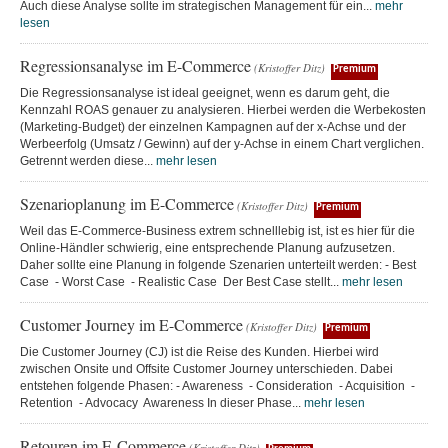
Auch diese Analyse sollte im strategischen Management für ein...
mehr
lesen
Regressionsanalyse im E-Commerce
(Kristoffer Ditz)
Premium
Die Regressionsanalyse ist ideal geeignet, wenn es darum geht, die
Kennzahl ROAS genauer zu analysieren. Hierbei werden die Werbekosten
(Marketing-Budget) der einzelnen Kampagnen auf der x-Achse und der
Werbeerfolg (Umsatz / Gewinn) auf der y-Achse in einem Chart verglichen.
Getrennt werden diese...
mehr lesen
Szenarioplanung im E-Commerce
(Kristoffer Ditz)
Premium
Weil das E-Commerce-Business extrem schnelllebig ist, ist es hier für die
Online-Händler schwierig, eine entsprechende Planung aufzusetzen.
Daher sollte eine Planung in folgende Szenarien unterteilt werden: - Best
Case - Worst Case - Realistic Case Der Best Case stellt...
mehr lesen
Customer Journey im E-Commerce
(Kristoffer Ditz)
Premium
Die Customer Journey (CJ) ist die Reise des Kunden. Hierbei wird
zwischen Onsite und Offsite Customer Journey unterschieden. Dabei
entstehen folgende Phasen: - Awareness - Consideration - Acquisition -
Retention - Advocacy Awareness In dieser Phase...
mehr lesen
Retouren im E-Commerce
(Kristoffer Ditz)