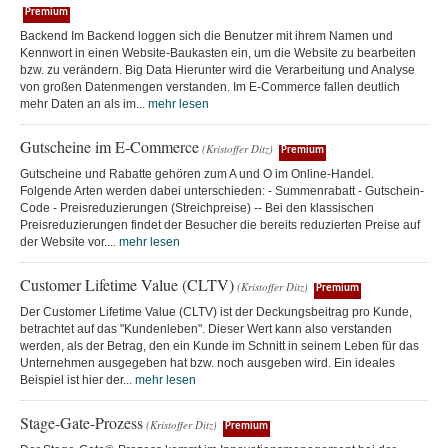
Premium
Backend Im Backend loggen sich die Benutzer mit ihrem Namen und
Kennwort in einen Website-Baukasten ein, um die Website zu bearbeiten
bzw. zu verändern. Big Data Hierunter wird die Verarbeitung und Analyse
von großen Datenmengen verstanden. Im E-Commerce fallen deutlich
mehr Daten an als im...
mehr lesen
Gutscheine im E-Commerce
(Kristoffer Ditz)
Premium
Gutscheine und Rabatte gehören zum A und O im Online-Handel.
Folgende Arten werden dabei unterschieden: - Summenrabatt - Gutschein-
Code - Preisreduzierungen (Streichpreise) -- Bei den klassischen
Preisreduzierungen findet der Besucher die bereits reduzierten Preise auf
der Website vor....
mehr lesen
Customer Lifetime Value (CLTV)
(Kristoffer Ditz)
Premium
Der Customer Lifetime Value (CLTV) ist der Deckungsbeitrag pro Kunde,
betrachtet auf das "Kundenleben". Dieser Wert kann also verstanden
werden, als der Betrag, den ein Kunde im Schnitt in seinem Leben für das
Unternehmen ausgegeben hat bzw. noch ausgeben wird. Ein ideales
Beispiel ist hier der...
mehr lesen
Stage-Gate-Prozess
(Kristoffer Ditz)
Premium