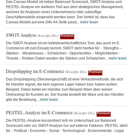
Das Canvas-Modell ist neben Balanced Scorecard, SWOT-Analyse und
PESTEL-Analyse ein weiteres Tool aus dem strategischen Management,
welches für Analysen eines Unternehmens oder zukünftige
Geschäftsmodelle eingesetzt werden kann. Der Vorteil ist, dass das
Canvas Modell auf eine DIN-A4-Seite passt...
mehr lesen
SWOT-Analyse
(Kristoffer Ditz)
Premium
Die SWOT-Analyse ist ein betriebswirtschaftliches Tool, das auch im E-
Commerce oft zum Einsatz kommt. SWOT steht hierbei für: - Strengths –
Stärken - Weaknesses – Schwächen - Opportunities – Möglichkeiten -
Threats – Risiken Dabei werden die Stärken und Schwächen...
mehr lesen
Dropshipping im E-Commerce
(Kristoffer Ditz)
Premium
Das Dropshipping (Streckengeschäft) ist eine Verkaufsmethode, die sich
für Händler eignet, die kein eigenes Lager haben bzw. haben wollen.
Beispiel: Dabei bietet ein Händler zum Beispiel Ware über seinen
Onlineshop für Kunden an. Der Kunde bestellt die Ware und der Händler
gibt die Bestellung...
mehr lesen
PESTEL-Analyse im E-Commerce
(Kristoffer Ditz)
Premium
Die PESTEL-Analyse konzentriert sich im Unterschied zur Balanced
Scorecard oder zur SWOT-Analyse nur auf externe Faktoren. PESTEL steht
für: - Political - Economic - Social - Technological - Environmental - Legal