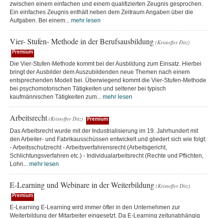
zwischen einem einfachen und einem qualifizierten Zeugnis gesprochen.
Ein einfaches Zeugnis enthält neben dem Zeitraum Angaben über die
Aufgaben. Bei einem...
mehr lesen
Vier- Stufen- Methode in der Berufsausbildung
(Kristoffer Ditz)
Premium
Die Vier-Stufen-Methode kommt bei der Ausbildung zum Einsatz. Hierbei
bringt der Ausbilder dem Auszubildenden neue Themen nach einem
entsprechenden Modell bei. Überwiegend kommt die Vier-Stufen-Methode
bei psychomotorischen Tätigkeiten und seltener bei typisch
kaufmännischen Tätigkeiten zum...
mehr lesen
Arbeitsrecht
(Kristoffer Ditz)
Premium
Das Arbeitsrecht wurde mit der Industrialisierung im 19. Jahrhundert mit
den Arbeiter- und Fabrikausschüssen entwickelt und gliedert sich wie folgt:
- Arbeitsschutzrecht - Arbeitsverfahrensrecht (Arbeitsgericht,
Schlichtungsverfahren etc.) - Individualarbeitsrecht (Rechte und Pflichten,
Lohn...
mehr lesen
E-Learning und Webinare in der Weiterbildung
(Kristoffer Ditz)
Premium
E-Learning E-Learning wird immer öfter in den Unternehmen zur
Weiterbildung der Mitarbeiter eingesetzt. Da E-Learning zeitunabhängig