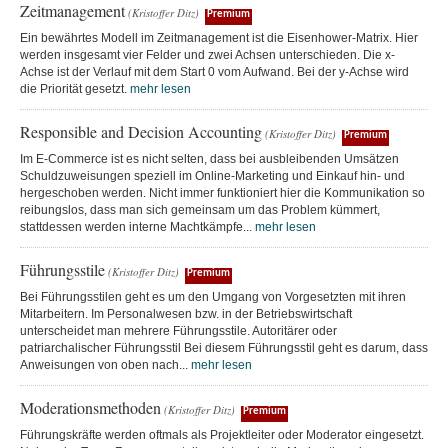
Zeitmanagement
(Kristoffer Ditz)
Premium
Ein bewährtes Modell im Zeitmanagement ist die Eisenhower-Matrix. Hier
werden insgesamt vier Felder und zwei Achsen unterschieden. Die x-
Achse ist der Verlauf mit dem Start 0 vom Aufwand. Bei der y-Achse wird
die Priorität gesetzt.
mehr lesen
Responsible and Decision Accounting
(Kristoffer Ditz)
Premium
Im E-Commerce ist es nicht selten, dass bei ausbleibenden Umsätzen
Schuldzuweisungen speziell im Online-Marketing und Einkauf hin- und
hergeschoben werden. Nicht immer funktioniert hier die Kommunikation so
reibungslos, dass man sich gemeinsam um das Problem kümmert,
stattdessen werden interne Machtkämpfe...
mehr lesen
Führungsstile
(Kristoffer Ditz)
Premium
Bei Führungsstilen geht es um den Umgang von Vorgesetzten mit ihren
Mitarbeitern. Im Personalwesen bzw. in der Betriebswirtschaft
unterscheidet man mehrere Führungsstile. Autoritärer oder
patriarchalischer Führungsstil Bei diesem Führungsstil geht es darum, dass
Anweisungen von oben nach...
mehr lesen
Moderationsmethoden
(Kristoffer Ditz)
Premium
Führungskräfte werden oftmals als Projektleiter oder Moderator eingesetzt.