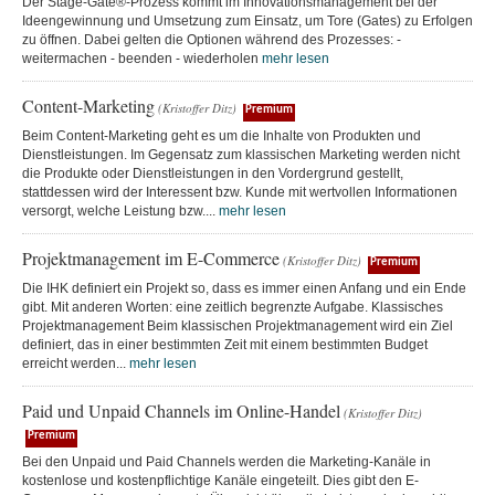
Der Stage-Gate®-Prozess kommt im Innovationsmanagement bei der
Ideengewinnung und Umsetzung zum Einsatz, um Tore (Gates) zu Erfolgen
zu öffnen. Dabei gelten die Optionen während des Prozesses: -
weitermachen - beenden - wiederholen
mehr lesen
Content-Marketing
(Kristoffer Ditz)
Premium
Beim Content-Marketing geht es um die Inhalte von Produkten und
Dienstleistungen. Im Gegensatz zum klassischen Marketing werden nicht
die Produkte oder Dienstleistungen in den Vordergrund gestellt,
stattdessen wird der Interessent bzw. Kunde mit wertvollen Informationen
versorgt, welche Leistung bzw....
mehr lesen
Projektmanagement im E-Commerce
(Kristoffer Ditz)
Premium
Die IHK definiert ein Projekt so, dass es immer einen Anfang und ein Ende
gibt. Mit anderen Worten: eine zeitlich begrenzte Aufgabe. Klassisches
Projektmanagement Beim klassischen Projektmanagement wird ein Ziel
definiert, das in einer bestimmten Zeit mit einem bestimmten Budget
erreicht werden...
mehr lesen
Paid und Unpaid Channels im Online-Handel
(Kristoffer Ditz)
Premium
Bei den Unpaid und Paid Channels werden die Marketing-Kanäle in
kostenlose und kostenpflichtige Kanäle eingeteilt. Dies gibt den E-