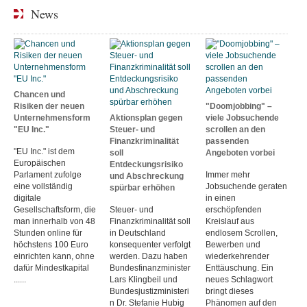
News
Chancen und
Risiken der neuen
"Doomjobbing" –
Unternehmensform
Aktionsplan gegen
viele Jobsuchende
"EU Inc."
Steuer- und
scrollen an den
Finanzkriminalität
passenden
"EU Inc." ist dem
soll
Angeboten vorbei
Europäischen
Entdeckungsrisiko
Parlament zufolge
Immer mehr
und Abschreckung
eine vollständig
Jobsuchende geraten
spürbar erhöhen
digitale
in einen
Gesellschaftsform, die
Steuer- und
erschöpfenden
man innerhalb von 48
Finanzkriminalität soll
Kreislauf aus
Stunden online für
in Deutschland
endlosem Scrollen,
höchstens 100 Euro
konsequenter verfolgt
Bewerben und
einrichten kann, ohne
werden. Dazu haben
wiederkehrender
dafür Mindestkapital
Bundesfinanzminister
Enttäuschung. Ein
......
Lars Klingbeil und
neues Schlagwort
Bundesjustizministeri
bringt dieses
n Dr. Stefanie Hubig
Phänomen auf den