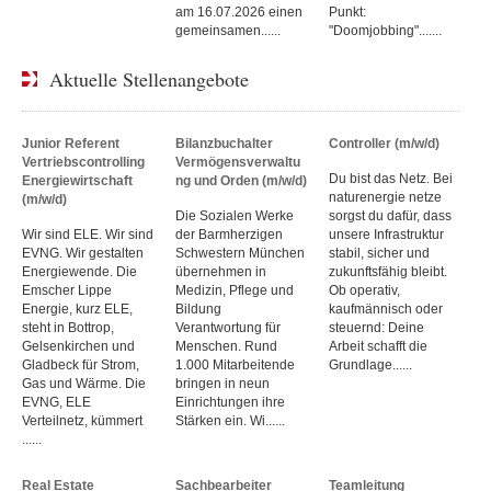
am 16.07.2026 einen
Punkt:
gemeinsamen......
"Doomjobbing".......
Aktuelle Stellenangebote
Junior Referent
Bilanzbuchalter
Controller (m/w/d)
Vertriebscontrolling
Vermögensverwaltu
Du bist das Netz. Bei
Energiewirtschaft
ng und Orden (m/w/d)
naturenergie netze
(m/w/d)
Die Sozialen Werke
sorgst du dafür, dass
Wir sind ELE. Wir sind
der Barmherzigen
unsere Infrastruktur
EVNG. Wir gestalten
Schwestern München
stabil, sicher und
Energiewende. Die
übernehmen in
zukunftsfähig bleibt.
Emscher Lippe
Medizin, Pflege und
Ob operativ,
Energie, kurz ELE,
Bildung
kaufmännisch oder
steht in Bottrop,
Verantwortung für
steuernd: Deine
Gelsenkirchen und
Menschen. Rund
Arbeit schafft die
Gladbeck für Strom,
1.000 Mitarbeitende
Grundlage......
Gas und Wärme. Die
bringen in neun
EVNG, ELE
Einrichtungen ihre
Verteilnetz, kümmert
Stärken ein. Wi......
......
Real Estate
Sachbearbeiter
Teamleitung