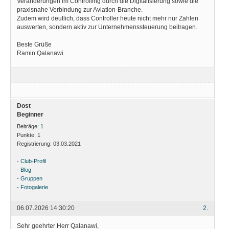
Veränderungen im Controlling durch die Digitalisierung sowie die
praxisnahe Verbindung zur Aviation-Branche.
Zudem wird deutlich, dass Controller heute nicht mehr nur Zahlen
auswerten, sondern aktiv zur Unternehmenssteuerung beitragen.
Beste Grüße
Ramin Qalanawi
Dost
Beginner
Beiträge:
1
Punkte:
1
Registrierung:
03.03.2021
-
Club-Profil
-
Blog
-
Gruppen
-
Fotogalerie
06.07.2026 14:30:20
2.
Sehr geehrter Herr Qalanawi,