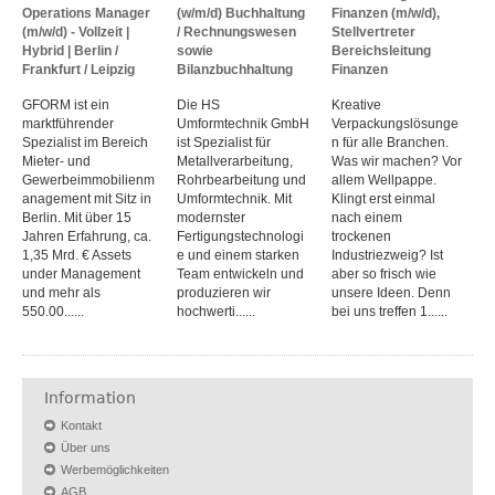
Operations Manager
(w/m/d) Buchhaltung
Finanzen (m/w/d),
(m/w/d) - Vollzeit |
/ Rechnungswesen
Stellvertreter
Hybrid | Berlin /
sowie
Bereichsleitung
Frankfurt / Leipzig
Bilanzbuchhaltung
Finanzen
GFORM ist ein
Die HS
Kreative
marktführender
Umformtechnik GmbH
Verpackungslösunge
Spezialist im Bereich
ist Spezialist für
n für alle Branchen.
Mieter- und
Metallverarbeitung,
Was wir machen? Vor
Gewerbeimmobilienm
Rohrbearbeitung und
allem Wellpappe.
anagement mit Sitz in
Umformtechnik. Mit
Klingt erst einmal
Berlin. Mit über 15
modernster
nach einem
Jahren Erfahrung, ca.
Fertigungstechnologi
trockenen
1,35 Mrd. € Assets
e und einem starken
Industriezweig? Ist
under Management
Team entwickeln und
aber so frisch wie
und mehr als
produzieren wir
unsere Ideen. Denn
550.00......
hochwerti......
bei uns treffen 1......
Information
Kontakt
Über uns
Werbemöglichkeiten
AGB