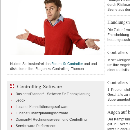
durch Risikoau
Szene aus der 
Handlungsmö
Die Zukunft vo
Entscheidung 
herausgesucht 
Controllers 
In schwierige
Nutzen Sie kostenfrei das
Forum für Controller
und und
um ihre Angebo
diskutieren ihre Fragen zu Controlling-Themen.
einer realisti
Controllers 
Controlling-Software
1. Problemste
BusinessPlanner* - Software für Finanzplanung
Geschäfte zu 
Superangebot z
Jedox
Lucanet Konsolidierungssoftware
Augen auf b
Lucanet Finanzplanungssoftware
Der Kampf um 
Diamant/4 Rechnungswesen und Controlling
gilt. In Erwar
Serviceware Performance
jetzt für Platz