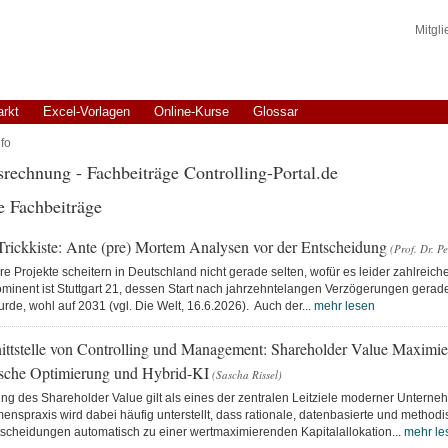
Mitgl
arkt
Excel-Vorlagen
Online-Kurse
Glossar
fo
nsrechnung - Fachbeiträge Controlling-Portal.de
e Fachbeiträge
 Trickkiste: Ante (pre) Mortem Analysen vor der Entscheidung
(Prof. Dr. P
e Projekte scheitern in Deutschland nicht gerade selten, wofür es leider zahlreiche
minent ist Stuttgart 21, dessen Start nach jahrzehntelangen Verzögerungen gerad
de, wohl auf 2031 (vgl. Die Welt, 16.6.2026). Auch der...
mehr lesen
ittstelle von Controlling und Management: Shareholder Value Maximi
sche Optimierung und Hybrid-KI
(Sascha Rissel)
ng des Shareholder Value gilt als eines der zentralen Leitziele moderner Unterne
nspraxis wird dabei häufig unterstellt, dass rationale, datenbasierte und method
tscheidungen automatisch zu einer wertmaximierenden Kapitalallokation...
mehr le