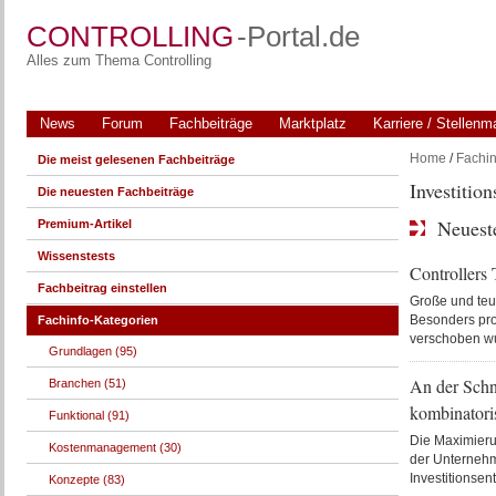
CONTROLLING
-Portal.de
Alles zum Thema Controlling
News
Forum
Fachbeiträge
Marktplatz
Karriere / Stellenm
Home
/
Fachin
Die meist gelesenen Fachbeiträge
Investitio
Die neuesten Fachbeiträge
Neuest
Premium-Artikel
Wissenstests
Controllers
Fachbeitrag einstellen
Große und teur
Besonders pro
Fachinfo-Kategorien
verschoben wur
Grundlagen (95)
An der Schn
Branchen (51)
kombinatori
Funktional (91)
Die Maximieru
Kostenmanagement (30)
der Unternehme
Investitionsen
Konzepte (83)