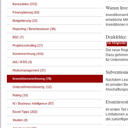
Kennzahlen (372)
Warum Inves
Finanzplanung (63)
Investitionse
erhebliche Mit
Budgetierung (10)
Investitionen i
Reporting / Berichtswesen (36)
Denkfehler: 
BSC (7)
Für Mitglieder
Projektcontrolling (17)
Die neue Regi
Kostenrechnung (415)
Dazu gehören 
für Unternehm
IAS / IFRS (4)
Risikomanagement (37)
Subventionie
Investitionsrechnung (78)
Nachdem Leasi
im privaten Be
Unternehmensbewertg. (12)
Anschaffungsa
Rating (10)
Ersatzinvest
KI / Business Intelligence (87)
Im ersten Teil
Excel-Tipps (202)
Limitationen a
die zukünftig
Studien (8)