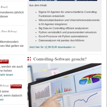
Aus dem Inhalt:
Rissel)
Eigene KI-Agenten für unterschiedliche Controlling-
vestieren jährlich
Funktionen entwickeln
 dieser
Wissensdatenbanken und Unternehmensdokumente
in KI-Agenten integrieren
Big Data im Controlling effizient analysieren
r. Peter Hoberg)
Python verständlich und praxisorientiert einsetzen
Excel-Prozesse mit Python automatisieren
Datenanalysen mit pandas durchführen
itionsbooster).
ses Mal gelten sie
Jetzt hier für 12,99 EUR downloaden >>
Controlling-Software gesucht?
glieder
, werden sie auch
eine hohen
ehr lesen
r Hoberg)
Premium
d seine
ührt, wenn dadurch
sen