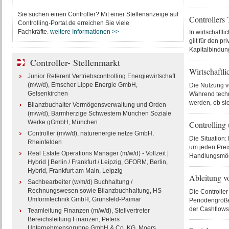
Sie suchen einen Controller? Mit einer Stellenanzeige auf
Controllers 
Controlling-Portal.de erreichen Sie viele
Fachkräfte.
weitere Informationen >>
In wirtschaftl
gilt für den p
Kapitalbindung
Controller- Stellenmarkt
Wirtschaftli
Junior Referent Vertriebscontrolling Energiewirtschaft
(m/w/d), Emscher Lippe Energie GmbH,
Die Nutzung v
Gelsenkirchen
Während techn
werden, ob sic
Bilanzbuchalter Vermögensverwaltung und Orden
(m/w/d), Barmherzige Schwestern München Soziale
Werke gGmbH, München
Controlling
Controller (m/w/d), naturenergie netze GmbH,
Die Situation:
Rheinfelden
um jeden Preis
Real Estate Operations Manager (m/w/d) - Vollzeit |
Handlungsmögli
Hybrid | Berlin / Frankfurt / Leipzig, GFORM, Berlin,
Hybrid, Frankfurt am Main, Leipzig
Ableitung v
Sachbearbeiter (w/m/d) Buchhaltung /
Rechnungswesen sowie Bilanzbuchhaltung, HS
Die Controller
Umformtechnik GmbH, Grünsfeld-Paimar
Periodengröße
der Cashflows
Teamleitung Finanzen (m/w/d), Stellvertreter
Bereichsleitung Finanzen, Peters
Unternehmensgruppe GmbH & Co. KG, Moers