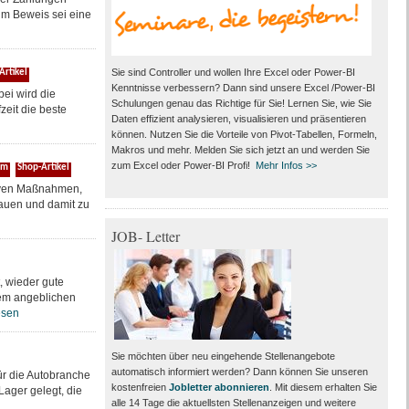
um Beweis sei eine
Sie sind Controller und wollen Ihre Excel oder Power-BI
Artikel
Kenntnisse verbessern? Dann sind unsere Excel /Power-BI
bei wird die
Schulungen genau das Richtige für Sie! Lernen Sie, wie Sie
eit die beste
Daten effizient analysieren, visualisieren und präsentieren
können. Nutzen Sie die Vorteile von Pivot-Tabellen, Formeln,
Makros und mehr. Melden Sie sich jetzt an und werden Sie
zum Excel oder Power-BI Profi!
Mehr Infos >>
um
Shop-Artikel
tiven Maßnahmen,
hauen und damit zu
JOB- Letter
, wieder gute
nem angeblichen
esen
Sie möchten über neu eingehende Stellenangebote
automatisch informiert werden? Dann können Sie unseren
r die Autobranche
kostenfreien
Jobletter abonnieren
. Mit diesem erhalten Sie
Lager gelegt, die
alle 14 Tage die aktuellsten Stellenanzeigen und weitere