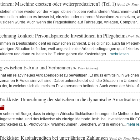
itionen: Maschine ersetzen oder weiterproduzieren? (Teil 1)
(Prof. Dr. Pete
tehen immer wieder vor der Frage, ob sie mit dem vorhandenen Maschinen- und
eren sollen oder ob es besser ist, einzelne oder mehrere Maschinen zu ersetzen, 
 auslösen würde. Auch wenn die Fragestellung auf Fahrzeuge, Anlagen, Computer,..
rechnung konkret: Personalsparende Investitionen im Pflegeheim
(Prof. Dr
hmen in Deutschland geht es inzwischen schlecht. Dies gilt insb. auch für Pflegehe
wierigen Situation befinden, weil angesichts der Arbeitsbedingungen qualifiziertes
irieren und dann zu halten ist. Zudem geben die Kostenträger...
mehr lesen
g zwischen E-Auto und Verbrenner
(Dr. Peter Hoberg)
 hat ein relativ neues Aufgabengebiet zu bewältigen. Er muss ermitteln, in welchen
narien E-Autos sinnvoll sind. Dabei unterscheidet sich die Situation im Unterne
 der, in welcher sich die meisten Privatpersonen befinden. Auch wenn der Verkauf.
Trickkiste: Umrechnung der statischen in die dynamische Amortisation
(
um
er sehen mit Sorge, dass in einigen Wirtschaftlichkeitsrechnungen die Methode der
ingesetzt wird, und das teilweise als einzige Methode. Insb. bei Investitionen für
ichkeiten (z. B. Photovoltaik, Wärmepumpen, Speicher), wird in einigen...
mehr le
Trickkiste: Kapitalrenditen bei unterjährigen Zahlungen
(Prof. Dr. Peter Hobe