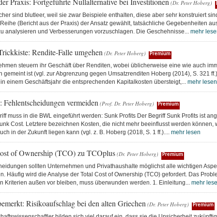
der Praxis: Fortgeführte Nullalternative bei Investitionen
(Dr. Peter Hoberg)
er sind blutleer, weil sie zwar Beispiele enthalten, diese aber sehr konstruiert s
Reihe (Bericht aus der Praxis) der Ansatz gewählt, tatsächliche Gegebenheiten aus
 zu analysieren und Verbesserungen vorzuschlagen. Die Geschehnisse...
mehr lese
Trickkiste: Rendite-Falle umgehen
(Dr. Peter Hoberg)
Premium
ehmen steuern ihr Geschäft über Renditen, wobei üblicherweise eine wie auch imme
n gemeint ist (vgl. zur Abgrenzung gegen Umsatzrenditen Hoberg (2014), S. 321 ff.
 in einem Geschäftsjahr die entsprechenden Kapitalkosten übersteigt,...
mehr lesen
s: Fehlentscheidungen vermeiden
(Prof. Dr. Peter Hoberg)
Premium
iff muss in die BWL eingeführt werden: Sunk Profits Der Begriff Sunk Profits ist an
unk Cost. Letztere bezeichnen Kosten, die nicht mehr beeinflusst werden können, 
ch in der Zukunft liegen kann (vgl. z. B. Hoberg (2018, S. 1 ff.)....
mehr lesen
Cost of Ownership (TCO) zu TCOplus
(Dr. Peter Hoberg)
Premium
heidungen sollten Unternehmen und Privathaushalte möglichst alle wichtigen Aspe
n. Häufig wird die Analyse der Total Cost of Ownership (TCO) gefordert. Das Probl
n Kriterien außen vor bleiben, muss überwunden werden. 1. Einleitung...
mehr les
merkt: Risikoaufschlag bei den alten Griechen
(Dr. Peter Hoberg)
Premium
haftswissenschaftler bilden sich viel darauf ein, dass sie die Unsicherheit zukünft