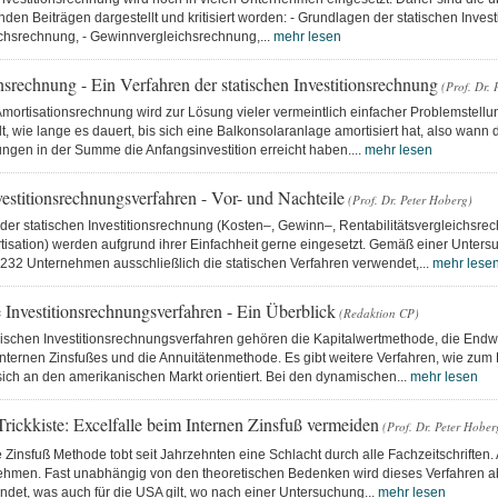
den Beiträgen dargestellt und kritisiert worden: - Grundlagen der statischen Inves
chsrechnung, - Gewinnvergleichsrechnung,...
mehr lesen
srechnung - Ein Verfahren der statischen Investitionsrechnung
(Prof. Dr. 
Amortisationsrechnung wird zur Lösung vieler vermeintlich einfacher Problemstellun
elt, wie lange es dauert, bis sich eine Balkonsolaranlage amortisiert hat, also wann 
ngen in der Summe die Anfangsinvestition erreicht haben....
mehr lesen
vestitionsrechnungsverfahren - Vor- und Nachteile
(Prof. Dr. Peter Hoberg)
der statischen Investitionsrechnung (Kosten–, Gewinn–, Rentabilitätsvergleichsr
rtisation) werden aufgrund ihrer Einfachheit gerne eingesetzt. Gemäß einer Unter
232 Unternehmen ausschließlich die statischen Verfahren verwendet,...
mehr lese
Investitionsrechnungsverfahren - Ein Überblick
(Redaktion CP)
schen Investitionsrechnungsverfahren gehören die Kapitalwertmethode, die Endw
nternen Zinsfußes und die Annuitätenmethode. Es gibt weitere Verfahren, wie zum 
ich an den amerikanischen Markt orientiert. Bei den dynamischen...
mehr lesen
Trickkiste: Excelfalle beim Internen Zinsfuß vermeiden
(Prof. Dr. Peter Hober
 Zinsfuß Methode tobt seit Jahrzehnten eine Schlacht durch alle Fachzeitschriften.
ehmen. Fast unabhängig von den theoretischen Bedenken wird dieses Verfahren ab
ndet, was auch für die USA gilt, wo nach einer Untersuchung...
mehr lesen