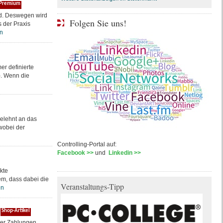
Premium
ind. Deswegen wird
Folgen Sie uns!
 der Praxis
n
r definierte
). Wenn die
gelehnt an das
wobei der
Controlling-Portal auf:
Facebook >>
und
Linkedin >>
kte
em, dass dabei die
Veranstaltungs-Tipp
en
Shop-Artikel
iger Zahlungen