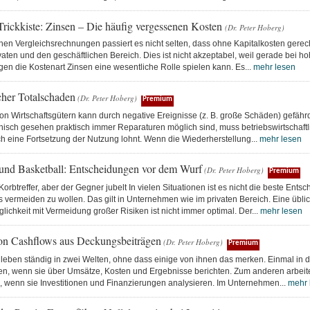
Trickkiste: Zinsen – Die häufig vergessenen Kosten
(Dr. Peter Hoberg)
ichen Vergleichsrechnungen passiert es nicht selten, dass ohne Kapitalkosten gere
rivaten und den geschäftlichen Bereich. Dies ist nicht akzeptabel, weil gerade bei h
en die Kostenart Zinsen eine wesentliche Rolle spielen kann. Es...
mehr lesen
cher Totalschaden
(Dr. Peter Hoberg)
Premium
on Wirtschaftsgütern kann durch negative Ereignisse (z. B. große Schäden) gefähr
isch gesehen praktisch immer Reparaturen möglich sind, muss betriebswirtschaftli
h eine Fortsetzung der Nutzung lohnt. Wenn die Wiederherstellung...
mehr lesen
 und Basketball: Entscheidungen vor dem Wurf
(Dr. Peter Hoberg)
Premium
 Korbtreffer, aber der Gegner jubelt In vielen Situationen ist es nicht die beste Ents
 vermeiden zu wollen. Das gilt in Unternehmen wie im privaten Bereich. Eine übli
chkeit mit Vermeidung großer Risiken ist nicht immer optimal. Der...
mehr lesen
on Cashflows aus Deckungsbeiträgen
(Dr. Peter Hoberg)
Premium
 leben ständig in zwei Welten, ohne dass einige von ihnen das merken. Einmal in d
n, wenn sie über Umsätze, Kosten und Ergebnisse berichten. Zum anderen arbeiten
, wenn sie Investitionen und Finanzierungen analysieren. Im Unternehmen...
mehr 