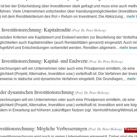
 ist bei der Entscheidung über Investitionen stark gefragt und muss eine auch met
führen. Viele Unternehmen entscheiden über Handlungsmöglichkeiten (Investitione
 mit dem Renditekriterium des RoI = Return on Investment. Die Abkürzung...
mehr 
Investitionsrechnung: Kapitalrendite
(Prof. Dr. Peter Hoberg)
luten Kriterien wie Kapitalwert und Endwert werden zur Beurteilung der Vorteilhaf
chkeiten auch Kapitalrenditen (auch Rentabilitäten genannt) eingesetzt. Auch mit
hgeführt und Entscheidungen vorbereitet werden. Renditen allgemein...
mehr lese
Investitionsrechnung: Kapital- und Endwerte
(Prof. Dr. Peter Hoberg)
nsrechnungen will ein Unternehmen oder auch eine Privatperson ermitteln, ob eine
hkeit (Projekt, Alternative, Investition usw.) vorteilhaft ist. Die Verfahren der Inv
rweise in statische und dynamische Verfahren eingeteilt. Die Grundlagen,...
mehr 
der dynamischen Investitionsrechnung
(Prof. Dr. Peter Hoberg)
nsrechnungen will ein Unternehmen oder auch eine Privatperson ermitteln, ob eine
hkeit (Projekt, Alternative, Investition usw.) vorteilhaft ist. Investition wird wie fol
ütern in Erwartung auf höheren zukünftigen Nutzen (vgl. Varnholt/Hoberg/Wilms/Le
nvestitionsrechnung: Mögliche Verbesserungen
(Prof. Dr. Peter Hoberg)
Premiu
Investitionsrechnung wird noch in vielen Unternehmen eingesetzt. Daher sind die ü