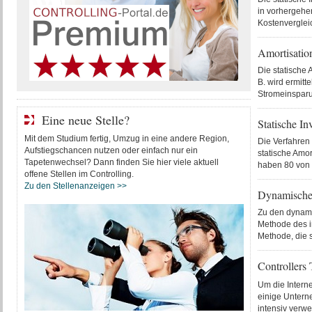
in vorhergehen
Kostenverglei
Amortisation
Die statische 
B. wird ermitt
Stromeinsparu
Eine neue Stelle?
Statische In
Mit dem Studium fertig, Umzug in eine andere Region,
Die Verfahren 
Aufstiegschancen nutzen oder einfach nur ein
statische Amo
Tapetenwechsel? Dann finden Sie hier viele aktuell
haben 80 von 
offene Stellen im Controlling.
Zu den Stellenanzeigen >>
Dynamische 
Zu den dynami
Methode des i
Methode, die s
Controllers 
Um die Interne
einige Untern
intensiv verwe