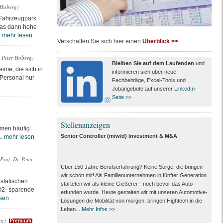
r Hoberg)
 Fahrzeugpark
was dann hohe
.
mehr lesen
Verschaffen Sie sich hier einen
Überblick >>
. Peter Hoberg)
Bleiben Sie auf dem Laufenden
und
ime, die sich in
informieren sich über neue
 Personal nur
Fachbeiträge, Excel-Tools und
Jobangebote auf unserer
LinkedIn-
Seite >>
Stellenanzeigen
hmen häufig
Senior Controller (m/w/d) Investment & M&A
..
mehr lesen
Prof. Dr. Peter
Über 150 Jahre Berufserfahrung? Keine Sorge, die bringen
wir schon mit! Als Familienunternehmen in fünfter Generation
 statischen
starteten wir als kleine Gießerei – noch bevor das Auto
 CO2–sparende
erfunden wurde. Heute gestalten wir mit unseren Automotive-
sen
Lösungen die Mobilität von morgen, bringen Hightech in die
Leben...
Mehr Infos >>
rg)
Premium