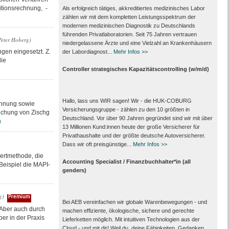
titionsrechnung, -
Als erfolgreich tätiges, akkreditiertes medizinisches Labor
zählen wir mit dem kompletten Leistungs­spektrum der
modernen medizinischen Diagnostik zu Deutschlands
führenden Privat­laboratorien. Seit 75 Jahren vertrauen
Peter Hoberg)
nieder­gelassene Ärzte und eine Vielzahl an Kranken­häusern
gen eingesetzt. Z.
der Labor­diagnost...
Mehr Infos >>
die
Controller strategisches Kapazitätscontrolling (w/m/d)
Hallo, lass uns WIR sagen! Wir - die HUK-COBURG
echnung sowie
Versicherungsgruppe - zählen zu den 10 größten in
suchung von Zischg
Deutschland. Vor über 90 Jahren gegründet sind wir mit über
n
13 Millionen Kund:innen heute der große Versicherer für
Privathaushalte und der größte deutsche Autoversicherer.
Dass wir oft preisgünstige...
Mehr Infos >>
ertmethode, die
Accounting Specialist / Finanzbuchhalter*in (all
Beispiel die MAPI-
genders)
g)
Premium
Bei AEB vereinfachen wir globale Warenbewegungen - und
 Aber auch durch
machen effiziente, ökologische, sichere und gerechte
er in der Praxis
Lieferketten möglich. Mit intuitiven Technologien aus der
Cloud - und mit dir! Weil du, deine Fähigkeiten, Gedanken