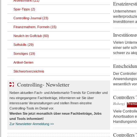
Arbeitsmarkt (21)
Ersatzinvest
Spar-Tipps (2)
Unternehmen s
weiterproduzi
Controlling-Journal (23)
Investitionen
Finanzmathem. Formeln (15)
Investitions
Neulich im Golfclub (60)
Vielen Unterne
Softskills (29)
einer sehr sch
schwer zu akqu
Sonstiges (19)
Artikel-Serien
Entscheidun
Stichwortverzeichnis
Der Controller
Anwendungssze
Controlling- Newsletter
wesentlich von
Neben aktuellen Fach- und Arbeitsmarkt-Trends für Controller und
Controllers 
neu eingegangene Fachbeiträge, informieren wir Sie über
interessante Veranstaltungen und stellen Ihnen einzelne
Hoberg)
Premi
Controlling-Tools im Detail vor.
Viele Controll
Werden Sie jetzt monatlich über
neue Fachbeiträge, Jobs
Amortisation e
und Tools
informiert!
Handlungsmögl
Zur Newsletter-Anmeldung >>
Controllers 