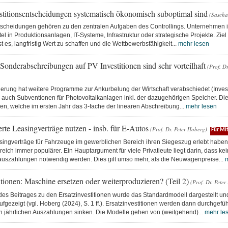
titionsentscheidungen systematisch ökonomisch suboptimal sind
(Sascha 
ntscheidungen gehören zu den zentralen Aufgaben des Controllings. Unternehmen in
tel in Produktionsanlagen, IT-Systeme, Infrastruktur oder strategische Projekte. Ziel
st es, langfristig Wert zu schaffen und die Wettbewerbsfähigkeit...
mehr lesen
Sonderabschreibungen auf PV Investitionen sind sehr vorteilhaft
(Prof. D
erung hat weitere Programme zur Ankurbelung der Wirtschaft verabschiedet (Invest
auch Subventionen für Photovoltaikanlagen inkl. der dazugehörigen Speicher. Die
en, welche im ersten Jahr das 3-fache der linearen Abschreibung...
mehr lesen
rte Leasingverträge nutzen - insb. für E-Autos
(Prof. Dr. Peter Hoberg)
Für Mit
ngverträge für Fahrzeuge im gewerblichen Bereich ihren Siegeszug erlebt haben
reich immer populärer. Ein Hauptargument für viele Privatleute liegt darin, dass k
uszahlungen notwendig werden. Dies gilt umso mehr, als die Neuwagenpreise...
m
itionen: Maschine ersetzen oder weiterproduzieren? (Teil 2)
(Prof. Dr. Pete
 des Beitrages zu den Ersatzinvestitionen wurde das Standardmodell dargestellt un
ufgezeigt (vgl. Hoberg (2024), S. 1 ff.). Ersatzinvestitionen werden dann durchgef
en jährlichen Auszahlungen sinken. Die Modelle gehen von (weitgehend)...
mehr le