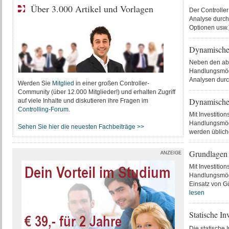
Über 3.000 Artikel und Vorlagen
Der Controller
Analyse durch
Optionen usw.)
Dynamische 
Neben den abso
Handlungsmögli
Analysen durc
Werden Sie
Mitglied
in einer großen Controller-
Community (über 12.000 Mitglieder!) und erhalten Zugriff
Dynamische 
auf viele Inhalte und diskutieren ihre Fragen im
Controlling-Forum
.
Mit Investitio
Handlungsmöglic
Sehen Sie hier die neuesten Fachbeiträge >>
werden übliche
Grundlagen 
ANZEIGE
Mit Investitio
Handlungsmöglic
Einsatz von G
lesen
Statische I
Die statische 