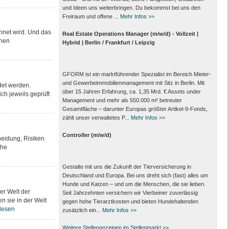
und Ideen uns weiterbringen. Du bekommst bei uns den
Freiraum und offene ...
Mehr Infos >>
chnet wird. Und das
Real Estate Operations Manager (m/w/d) - Vollzeit |
ohen
Hybrid | Berlin / Frankfurt / Leipzig
GFORM ist ein marktführender Spezialist im Bereich Mieter-
und Gewerbeimmobilienmanagement mit Sitz in Berlin. Mit
det werden.
über 15 Jahren Erfahrung, ca. 1,35 Mrd. € Assets under
ch jeweils geprüft
Management und mehr als 550.000 m² betreuter
Gesamtfläche – darunter Europas größter Artikel-9-Fonds,
zählt unser verwaltetes P...
Mehr Infos >>
Controller (m/w/d)
cheidung, Risiken
che
Gestalte mit uns die Zukunft der Tierversicherung in
Deutschland und Europa. Bei uns dreht sich (fast) alles um
Hunde und Katzen – und um die Menschen, die sie lieben.
er Welt der
Seit Jahrzehnten versichern wir Vierbeiner zuverlässig
 sie in der Welt
gegen hohe Tierarztkosten und bieten Hundehaltenden
lesen
zusätzlich ein...
Mehr Infos >>
Weitere Stellenanzeigen im Stellenmarkt >>