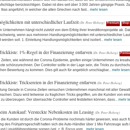
fschläge berücksichtigen. Dabei ist dies seit über 3.000 Jahren gängige Praxis. Z
Ilias angeführt, in welcher die alten Griechen nach fast...
mehr lesen
glichkeiten mit unterschiedlicher Laufzeit
(Dr. Peter Hoberg)
Premium
Shop-
n Unternehmen hängt nicht zuletzt von dem Erfolg ihrer Investitionsprojekte ab. Da
schwierig, wenn aus mehreren Handlungsmöglichkeiten mit unterschiedlicher Laufz
werden soll. 1. Einleitung Handlungsmöglichkeiten sind isoliert...
mehr lesen
Trickkiste: 1%-Regel in der Finanzierung entlarven
(Dr. Peter Hoberg)
Premi
n Zeiten, wie während der Corona-Epidemie, greifen einige Unternehmen zu krea
te schönzurechnen. Der Controller sollte in der Lage sein, die Tricks zu durchsc
schen Bewertung zu kommen. Dies gilt auch für angeblich unschlagbar...
mehr lesen
Trickkiste: Tricksereien in der Finanzierung entlarven
(Dr. Peter Hoberg)
llung Gerade in Corona-Zeiten versuchen Unternehmen manchmal mit aller Gewalt
machen. Dazu wird teilweise zu fraglichen Tricks gegriffen, um die Kunden von ei
u überzeugen. Der überraschte Controller wird feststellen können, dass...
mehr l
eim Autokauf: Versteckte Nebenkosten im Leasing
(Dr. Peter Hoberg)
die Kunden ist durch die Corona-Probleme nochmals härter gewesen, was auch fü
tung des Frühjahrsgeschäft hatten sich die Auto-Händler über 1 Mio Fahrzeuge aufs 
- und Liquiditätsprobleme sorgen (vgl. z. B. Focus vom...
mehr lesen