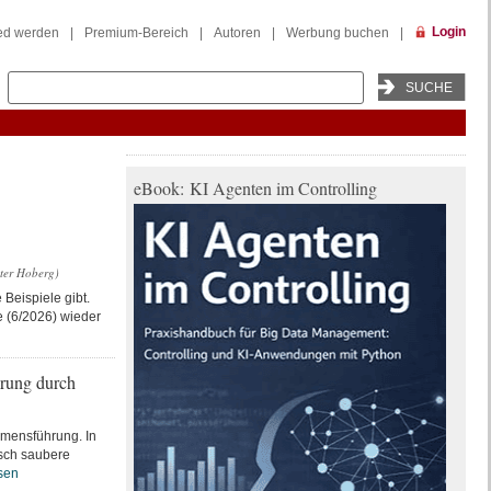
Login
ied werden
|
Premium-Bereich
|
Autoren
|
Werbung buchen
|
eBook: KI Agenten im Controlling
eter Hoberg)
 Beispiele gibt.
e (6/2026) wieder
erung durch
hmensführung. In
isch saubere
sen