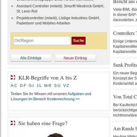
Bericht aus 
Assistant Controller (m/w/d), Smurfit Westrock GmbH,
Viele BWL-Büch
St. Leon-Rot
in dieser BAP-
Projektcontroller (m/w/d), Lödige Industries GmbH,
darzustellen,
Paderborn und Mobiles Arbeiten
Controllers 
Einige Untern
Kapitalrendite
Kapitalrendite
Alle Einträge
Neuer Eintrag
Sunk Profit
Ein neuer Begr
KLR-Begriffe von A bis Z
Konzept der S
Kostenanfall au
A-C
D-F
G-I
J-L
M-R
S-U
V-Z
Testen Sie ihr Wissen mit unseren
Aufgaben und
Von Total 
Lösungen im Bereich Kostenrechnung >>
Bei Kaufentsc
berücksichtige
nichtmonetäre
Sie haben eine Frage?
Am Rande be
Heutige Wirtsc