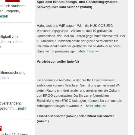
Spezialist für Steuerungs- und Controllingsysteme -
hodisch saubere
Schwerpunkt Data Science (w/m/d)
n, Projekte,
lesen
Hallo, lass uns WIR sagen! Wir - die HUK-COBURG
Versicherungsgruppe - zählen zu den 10 größten in
Deutschland. Vor über 90 Jahren gegründet sind wir mit über
tigkeit von
13 Millionen Kund:innen heute der große Versicherer für
 ihnen sollen
Privathaushalte und der größte deutsche Autoversicherer.
n
Dass wir oft preisgünstige...
Mehr Infos >>
Vertriebscontroller (m/w/d)
estitionsrechnung
lesen
ine spannende Aufgabe, in der Sie Ihr Expertenwissen
einbringen können. Wachsen Sie mit uns gemeinsam! Wir
bieten Raum, um füreinander und miteinander die Zukunft
von ERGO zu gestalten. Da Sie zur erfolgreichen
Entwicklung von ERGO beitragen, können Sie von uns als
gt verstanden:
Arbeitgeber einiges erwarten, z...
Mehr Infos >>
befromm,...
mehr
Finanzbuchhalter (m/w/d) oder Bilanzbuchhalter
(m/w/d)
m
blichen Verfahren